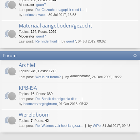
Topics
:
130
,
Posts
:
1014
Moderator:
geert7
Last post:
Re: Gezocht: stageplek rond l…
by
enricovanwees
, 30 Jul 2017, 13:53
Materiaal aangeboden/gezocht
Topics
:
124
,
Posts
:
1029
Moderator:
geert7
Last post:
Re: lindenhout
by
geert7
, 04 Jul 2019, 09:02
Forum
Archief
Topics
:
249
,
Posts
:
1272
Administrator
Last post:
Wat is dit forum?
by
, 24 Dec 2009, 19:22
KPB-ISA
Topics
:
16
,
Posts
:
330
Last post:
Re: Ben ik de enige die dit r…
by
boomverzorgingbruno
, 01 Oct 2013, 05:32
Wereldboom
Topics
:
7
,
Posts
:
42
Last post:
Re: Walnoot valt heel langzaa…
by
WiPe
, 31 Jul 2017, 09:43