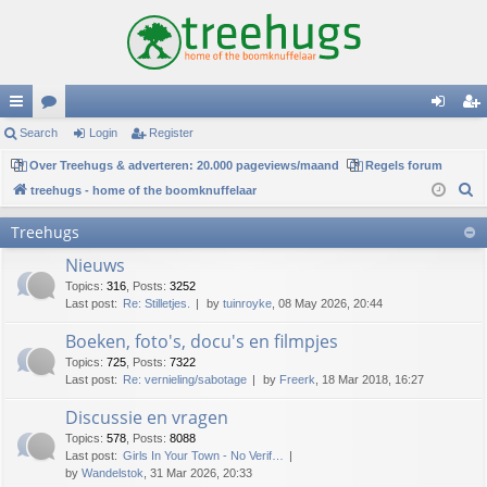
ui
Search
or
Login
Register
og
eg
ck
Over Treehugs & adverteren: 20.000 pageviews/maand
u
Regels forum
in
ist
S
treehugs - home of the boomknuffelaar
lin
m
er
e
Treehugs
ks
s
a
Nieuws
r
c
Topics
:
316
,
Posts
:
3252
Last post:
Re: Stilletjes.
by
tuinroyke
, 08 May 2026, 20:44
h
Boeken, foto's, docu's en filmpjes
Topics
:
725
,
Posts
:
7322
Last post:
Re: vernieling/sabotage
by
Freerk
, 18 Mar 2018, 16:27
Discussie en vragen
Topics
:
578
,
Posts
:
8088
Last post:
Girls In Your Town - No Verif…
by
Wandelstok
, 31 Mar 2026, 20:33