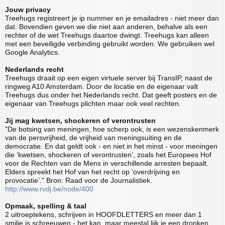
Jouw privacy
Treehugs registreert je ip nummer en je emailadres - niet meer dan
dat. Bovendien geven we die niet aan anderen, behalve als een
rechter of de wet Treehugs daartoe dwingt. Treehugs kan alleen
met een beveiligde verbinding gebruikt worden. We gebruiken wel
Google Analytics.
Nederlands recht
Treehugs draait op een eigen virtuele server bij TransIP, naast de
ringweg A10 Amsterdam. Door de locatie en de eigenaar valt
Treehugs dus onder het Nederlands recht. Dat geeft posters en de
eigenaar van Treehugs plichten maar ook veel rechten.
Jij mag kwetsen, shockeren of verontrusten
"De botsing van meningen, hoe scherp ook, is een wezenskenmerk
van de persvrijheid, de vrijheid van meningsuiting en de
democratie. En dat geldt ook - en niet in het minst - voor meningen
die ‘kwetsen, shockeren of verontrusten’, zoals het Europees Hof
voor de Rechten van de Mens in verschillende arresten bepaalt.
Elders spreekt het Hof van het recht op ‘overdrijving en
provocatie’." Bron: Raad voor de Journalistiek.
http://www.rvdj.be/node/400
Opmaak, spelling & taal
2 uitroeptekens, schrijven in HOOFDLETTERS en meer dan 1
smilie is schreeuwen - het kan, maar meestal lijk je een dronken