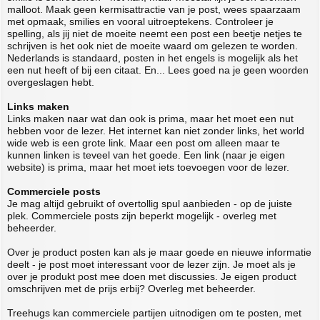
malloot. Maak geen kermisattractie van je post, wees spaarzaam
met opmaak, smilies en vooral uitroeptekens. Controleer je
spelling, als jij niet de moeite neemt een post een beetje netjes te
schrijven is het ook niet de moeite waard om gelezen te worden.
Nederlands is standaard, posten in het engels is mogelijk als het
een nut heeft of bij een citaat. En... Lees goed na je geen woorden
overgeslagen hebt.
Links maken
Links maken naar wat dan ook is prima, maar het moet een nut
hebben voor de lezer. Het internet kan niet zonder links, het world
wide web is een grote link. Maar een post om alleen maar te
kunnen linken is teveel van het goede. Een link (naar je eigen
website) is prima, maar het moet iets toevoegen voor de lezer.
Commerciele posts
Je mag altijd gebruikt of overtollig spul aanbieden - op de juiste
plek. Commerciele posts zijn beperkt mogelijk - overleg met
beheerder.
Over je product posten kan als je maar goede en nieuwe informatie
deelt - je post moet interessant voor de lezer zijn. Je moet als je
over je produkt post mee doen met discussies. Je eigen product
omschrijven met de prijs erbij? Overleg met beheerder.
Treehugs kan commerciele partijen uitnodigen om te posten, met