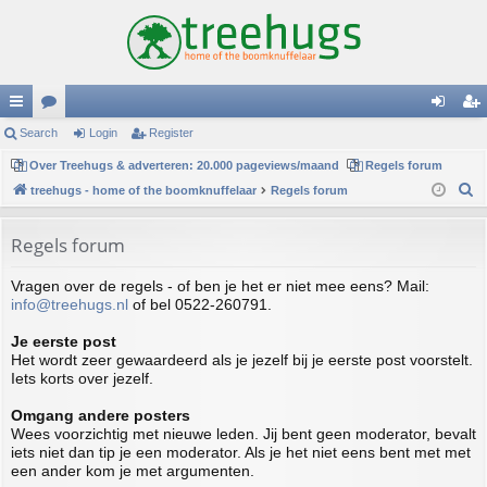
ui
Search
or
Login
Register
og
eg
ck
Over Treehugs & adverteren: 20.000 pageviews/maand
u
Regels forum
in
ist
S
treehugs - home of the boomknuffelaar
Regels forum
lin
m
er
e
ks
s
a
Regels forum
r
Vragen over de regels - of ben je het er niet mee eens? Mail:
c
info@treehugs.nl
of bel 0522-260791.
h
Je eerste post
Het wordt zeer gewaardeerd als je jezelf bij je eerste post voorstelt.
Iets korts over jezelf.
Omgang andere posters
Wees voorzichtig met nieuwe leden. Jij bent geen moderator, bevalt
iets niet dan tip je een moderator. Als je het niet eens bent met met
een ander kom je met argumenten.