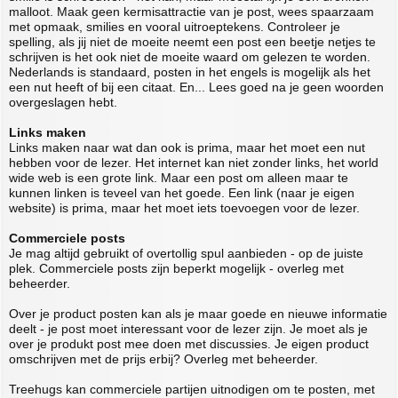
malloot. Maak geen kermisattractie van je post, wees spaarzaam
met opmaak, smilies en vooral uitroeptekens. Controleer je
spelling, als jij niet de moeite neemt een post een beetje netjes te
schrijven is het ook niet de moeite waard om gelezen te worden.
Nederlands is standaard, posten in het engels is mogelijk als het
een nut heeft of bij een citaat. En... Lees goed na je geen woorden
overgeslagen hebt.
Links maken
Links maken naar wat dan ook is prima, maar het moet een nut
hebben voor de lezer. Het internet kan niet zonder links, het world
wide web is een grote link. Maar een post om alleen maar te
kunnen linken is teveel van het goede. Een link (naar je eigen
website) is prima, maar het moet iets toevoegen voor de lezer.
Commerciele posts
Je mag altijd gebruikt of overtollig spul aanbieden - op de juiste
plek. Commerciele posts zijn beperkt mogelijk - overleg met
beheerder.
Over je product posten kan als je maar goede en nieuwe informatie
deelt - je post moet interessant voor de lezer zijn. Je moet als je
over je produkt post mee doen met discussies. Je eigen product
omschrijven met de prijs erbij? Overleg met beheerder.
Treehugs kan commerciele partijen uitnodigen om te posten, met