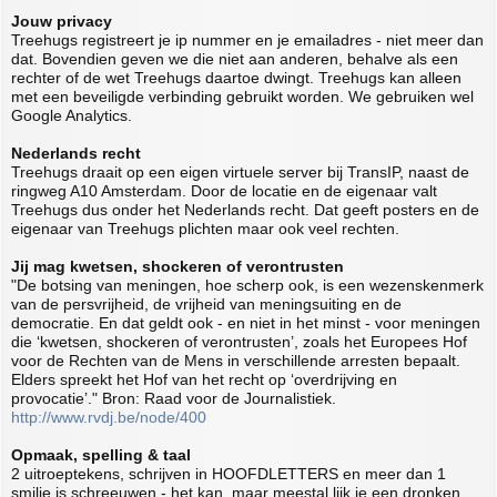
Jouw privacy
Treehugs registreert je ip nummer en je emailadres - niet meer dan
dat. Bovendien geven we die niet aan anderen, behalve als een
rechter of de wet Treehugs daartoe dwingt. Treehugs kan alleen
met een beveiligde verbinding gebruikt worden. We gebruiken wel
Google Analytics.
Nederlands recht
Treehugs draait op een eigen virtuele server bij TransIP, naast de
ringweg A10 Amsterdam. Door de locatie en de eigenaar valt
Treehugs dus onder het Nederlands recht. Dat geeft posters en de
eigenaar van Treehugs plichten maar ook veel rechten.
Jij mag kwetsen, shockeren of verontrusten
"De botsing van meningen, hoe scherp ook, is een wezenskenmerk
van de persvrijheid, de vrijheid van meningsuiting en de
democratie. En dat geldt ook - en niet in het minst - voor meningen
die ‘kwetsen, shockeren of verontrusten’, zoals het Europees Hof
voor de Rechten van de Mens in verschillende arresten bepaalt.
Elders spreekt het Hof van het recht op ‘overdrijving en
provocatie’." Bron: Raad voor de Journalistiek.
http://www.rvdj.be/node/400
Opmaak, spelling & taal
2 uitroeptekens, schrijven in HOOFDLETTERS en meer dan 1
smilie is schreeuwen - het kan, maar meestal lijk je een dronken