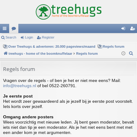
ui
Search
or
Login
Register
og
eg
ck
Over Treehugs & adverteren: 20.000 pageviews/maand
u
Regels forum
in
ist
S
treehugs - home of the boomknuffelaar
Regels forum
lin
m
er
e
ks
s
a
Regels forum
r
Vragen over de regels - of ben je het er niet mee eens? Mail:
c
info@treehugs.nl
of bel 0522-260791.
h
Je eerste post
Het wordt zeer gewaardeerd als je jezelf bij je eerste post voorstelt.
Iets korts over jezelf.
Omgang andere posters
Wees voorzichtig met nieuwe leden. Jij bent geen moderator, bevalt
iets niet dan tip je een moderator. Als je het niet eens bent met met
een ander kom je met argumenten.