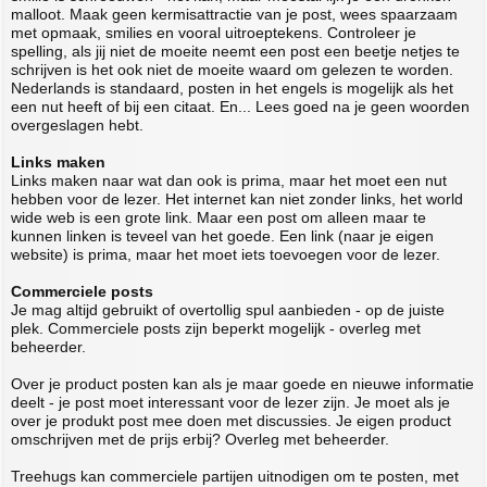
malloot. Maak geen kermisattractie van je post, wees spaarzaam
met opmaak, smilies en vooral uitroeptekens. Controleer je
spelling, als jij niet de moeite neemt een post een beetje netjes te
schrijven is het ook niet de moeite waard om gelezen te worden.
Nederlands is standaard, posten in het engels is mogelijk als het
een nut heeft of bij een citaat. En... Lees goed na je geen woorden
overgeslagen hebt.
Links maken
Links maken naar wat dan ook is prima, maar het moet een nut
hebben voor de lezer. Het internet kan niet zonder links, het world
wide web is een grote link. Maar een post om alleen maar te
kunnen linken is teveel van het goede. Een link (naar je eigen
website) is prima, maar het moet iets toevoegen voor de lezer.
Commerciele posts
Je mag altijd gebruikt of overtollig spul aanbieden - op de juiste
plek. Commerciele posts zijn beperkt mogelijk - overleg met
beheerder.
Over je product posten kan als je maar goede en nieuwe informatie
deelt - je post moet interessant voor de lezer zijn. Je moet als je
over je produkt post mee doen met discussies. Je eigen product
omschrijven met de prijs erbij? Overleg met beheerder.
Treehugs kan commerciele partijen uitnodigen om te posten, met