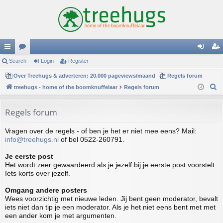
ui
Search
or
Login
Register
og
eg
ck
Over Treehugs & adverteren: 20.000 pageviews/maand
u
Regels forum
in
ist
S
treehugs - home of the boomknuffelaar
Regels forum
lin
m
er
e
ks
s
a
Regels forum
r
Vragen over de regels - of ben je het er niet mee eens? Mail:
c
info@treehugs.nl
of bel 0522-260791.
h
Je eerste post
Het wordt zeer gewaardeerd als je jezelf bij je eerste post voorstelt.
Iets korts over jezelf.
Omgang andere posters
Wees voorzichtig met nieuwe leden. Jij bent geen moderator, bevalt
iets niet dan tip je een moderator. Als je het niet eens bent met met
een ander kom je met argumenten.