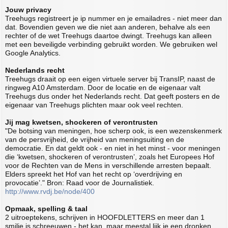
Jouw privacy
Treehugs registreert je ip nummer en je emailadres - niet meer dan
dat. Bovendien geven we die niet aan anderen, behalve als een
rechter of de wet Treehugs daartoe dwingt. Treehugs kan alleen
met een beveiligde verbinding gebruikt worden. We gebruiken wel
Google Analytics.
Nederlands recht
Treehugs draait op een eigen virtuele server bij TransIP, naast de
ringweg A10 Amsterdam. Door de locatie en de eigenaar valt
Treehugs dus onder het Nederlands recht. Dat geeft posters en de
eigenaar van Treehugs plichten maar ook veel rechten.
Jij mag kwetsen, shockeren of verontrusten
"De botsing van meningen, hoe scherp ook, is een wezenskenmerk
van de persvrijheid, de vrijheid van meningsuiting en de
democratie. En dat geldt ook - en niet in het minst - voor meningen
die ‘kwetsen, shockeren of verontrusten’, zoals het Europees Hof
voor de Rechten van de Mens in verschillende arresten bepaalt.
Elders spreekt het Hof van het recht op ‘overdrijving en
provocatie’." Bron: Raad voor de Journalistiek.
http://www.rvdj.be/node/400
Opmaak, spelling & taal
2 uitroeptekens, schrijven in HOOFDLETTERS en meer dan 1
smilie is schreeuwen - het kan, maar meestal lijk je een dronken