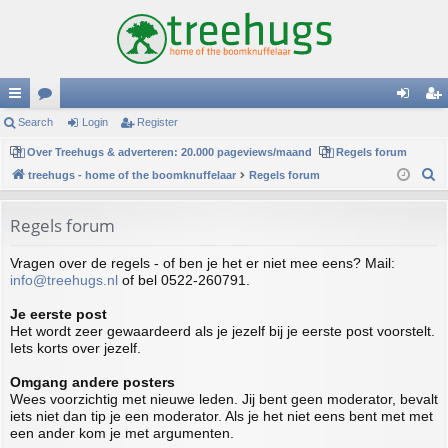
ui
Search
or
Login
Register
og
eg
ck
Over Treehugs & adverteren: 20.000 pageviews/maand
u
Regels forum
in
ist
S
treehugs - home of the boomknuffelaar
Regels forum
lin
m
er
e
ks
s
a
Regels forum
r
Vragen over de regels - of ben je het er niet mee eens? Mail:
c
info@treehugs.nl
of bel 0522-260791.
h
Je eerste post
Het wordt zeer gewaardeerd als je jezelf bij je eerste post voorstelt.
Iets korts over jezelf.
Omgang andere posters
Wees voorzichtig met nieuwe leden. Jij bent geen moderator, bevalt
iets niet dan tip je een moderator. Als je het niet eens bent met met
een ander kom je met argumenten.