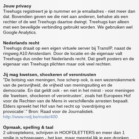
Jouw privacy
Treehugs registreert je ip nummer en je emailadres - niet meer dan
dat. Bovendien geven we die niet aan anderen, behalve als een
rechter of de wet Treehugs daartoe dwingt. Treehugs kan alleen
met een beveiligde verbinding gebruikt worden. We gebruiken wel
Google Analytics.
Nederlands recht
Treehugs draait op een eigen virtuele server bij TransIP, naast de
ringweg A10 Amsterdam. Door de locatie en de eigenaar valt
Treehugs dus onder het Nederlands recht. Dat geeft posters en de
eigenaar van Treehugs plichten maar ook veel rechten.
Jij mag kwetsen, shockeren of verontrusten
"De botsing van meningen, hoe scherp ook, is een wezenskenmerk
van de persvrijheid, de vrijheid van meningsuiting en de
democratie. En dat geldt ook - en niet in het minst - voor meningen
die ‘kwetsen, shockeren of verontrusten’, zoals het Europees Hof
voor de Rechten van de Mens in verschillende arresten bepaalt.
Elders spreekt het Hof van het recht op ‘overdrijving en
provocatie’." Bron: Raad voor de Journalistiek.
http://www.rvdj.be/node/400
Opmaak, spelling & taal
2 uitroeptekens, schrijven in HOOFDLETTERS en meer dan 1
smilie is schreeuwen - het kan, maar meestal lijk je een dronken