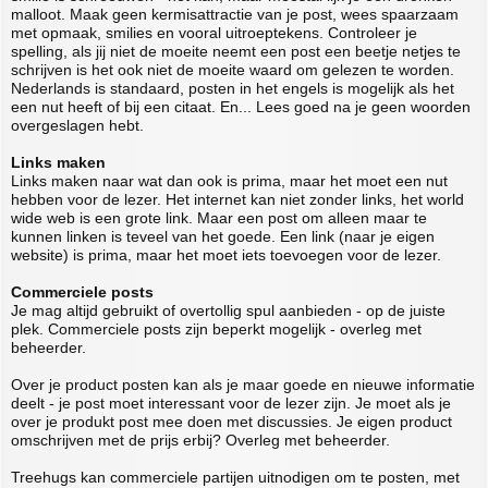
malloot. Maak geen kermisattractie van je post, wees spaarzaam
met opmaak, smilies en vooral uitroeptekens. Controleer je
spelling, als jij niet de moeite neemt een post een beetje netjes te
schrijven is het ook niet de moeite waard om gelezen te worden.
Nederlands is standaard, posten in het engels is mogelijk als het
een nut heeft of bij een citaat. En... Lees goed na je geen woorden
overgeslagen hebt.
Links maken
Links maken naar wat dan ook is prima, maar het moet een nut
hebben voor de lezer. Het internet kan niet zonder links, het world
wide web is een grote link. Maar een post om alleen maar te
kunnen linken is teveel van het goede. Een link (naar je eigen
website) is prima, maar het moet iets toevoegen voor de lezer.
Commerciele posts
Je mag altijd gebruikt of overtollig spul aanbieden - op de juiste
plek. Commerciele posts zijn beperkt mogelijk - overleg met
beheerder.
Over je product posten kan als je maar goede en nieuwe informatie
deelt - je post moet interessant voor de lezer zijn. Je moet als je
over je produkt post mee doen met discussies. Je eigen product
omschrijven met de prijs erbij? Overleg met beheerder.
Treehugs kan commerciele partijen uitnodigen om te posten, met