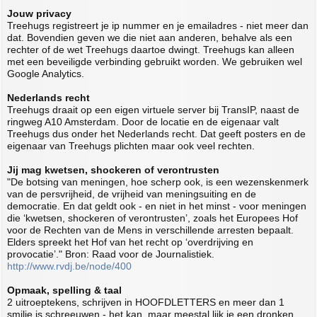
Jouw privacy
Treehugs registreert je ip nummer en je emailadres - niet meer dan
dat. Bovendien geven we die niet aan anderen, behalve als een
rechter of de wet Treehugs daartoe dwingt. Treehugs kan alleen
met een beveiligde verbinding gebruikt worden. We gebruiken wel
Google Analytics.
Nederlands recht
Treehugs draait op een eigen virtuele server bij TransIP, naast de
ringweg A10 Amsterdam. Door de locatie en de eigenaar valt
Treehugs dus onder het Nederlands recht. Dat geeft posters en de
eigenaar van Treehugs plichten maar ook veel rechten.
Jij mag kwetsen, shockeren of verontrusten
"De botsing van meningen, hoe scherp ook, is een wezenskenmerk
van de persvrijheid, de vrijheid van meningsuiting en de
democratie. En dat geldt ook - en niet in het minst - voor meningen
die ‘kwetsen, shockeren of verontrusten’, zoals het Europees Hof
voor de Rechten van de Mens in verschillende arresten bepaalt.
Elders spreekt het Hof van het recht op ‘overdrijving en
provocatie’." Bron: Raad voor de Journalistiek.
http://www.rvdj.be/node/400
Opmaak, spelling & taal
2 uitroeptekens, schrijven in HOOFDLETTERS en meer dan 1
smilie is schreeuwen - het kan, maar meestal lijk je een dronken