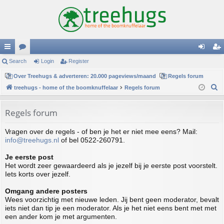
ui
Search
or
Login
Register
og
eg
ck
Over Treehugs & adverteren: 20.000 pageviews/maand
u
Regels forum
in
ist
S
treehugs - home of the boomknuffelaar
Regels forum
lin
m
er
e
ks
s
a
Regels forum
r
Vragen over de regels - of ben je het er niet mee eens? Mail:
c
info@treehugs.nl
of bel 0522-260791.
h
Je eerste post
Het wordt zeer gewaardeerd als je jezelf bij je eerste post voorstelt.
Iets korts over jezelf.
Omgang andere posters
Wees voorzichtig met nieuwe leden. Jij bent geen moderator, bevalt
iets niet dan tip je een moderator. Als je het niet eens bent met met
een ander kom je met argumenten.