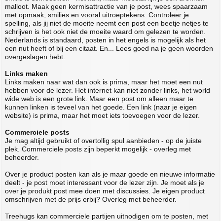
malloot. Maak geen kermisattractie van je post, wees spaarzaam
met opmaak, smilies en vooral uitroeptekens. Controleer je
spelling, als jij niet de moeite neemt een post een beetje netjes te
schrijven is het ook niet de moeite waard om gelezen te worden.
Nederlands is standaard, posten in het engels is mogelijk als het
een nut heeft of bij een citaat. En... Lees goed na je geen woorden
overgeslagen hebt.
Links maken
Links maken naar wat dan ook is prima, maar het moet een nut
hebben voor de lezer. Het internet kan niet zonder links, het world
wide web is een grote link. Maar een post om alleen maar te
kunnen linken is teveel van het goede. Een link (naar je eigen
website) is prima, maar het moet iets toevoegen voor de lezer.
Commerciele posts
Je mag altijd gebruikt of overtollig spul aanbieden - op de juiste
plek. Commerciele posts zijn beperkt mogelijk - overleg met
beheerder.
Over je product posten kan als je maar goede en nieuwe informatie
deelt - je post moet interessant voor de lezer zijn. Je moet als je
over je produkt post mee doen met discussies. Je eigen product
omschrijven met de prijs erbij? Overleg met beheerder.
Treehugs kan commerciele partijen uitnodigen om te posten, met