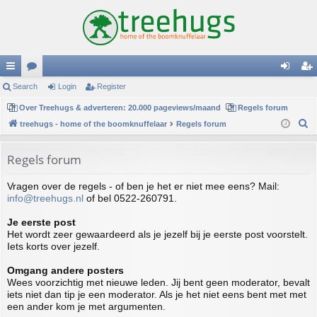
ui
Search
or
Login
Register
og
eg
ck
Over Treehugs & adverteren: 20.000 pageviews/maand
u
Regels forum
in
ist
S
treehugs - home of the boomknuffelaar
Regels forum
lin
m
er
e
ks
s
a
Regels forum
r
Vragen over de regels - of ben je het er niet mee eens? Mail:
c
info@treehugs.nl
of bel 0522-260791.
h
Je eerste post
Het wordt zeer gewaardeerd als je jezelf bij je eerste post voorstelt.
Iets korts over jezelf.
Omgang andere posters
Wees voorzichtig met nieuwe leden. Jij bent geen moderator, bevalt
iets niet dan tip je een moderator. Als je het niet eens bent met met
een ander kom je met argumenten.