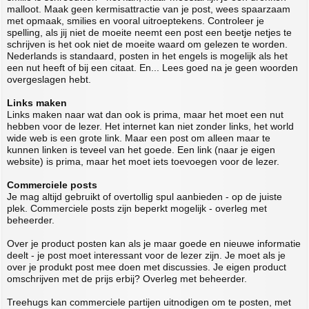
malloot. Maak geen kermisattractie van je post, wees spaarzaam
met opmaak, smilies en vooral uitroeptekens. Controleer je
spelling, als jij niet de moeite neemt een post een beetje netjes te
schrijven is het ook niet de moeite waard om gelezen te worden.
Nederlands is standaard, posten in het engels is mogelijk als het
een nut heeft of bij een citaat. En... Lees goed na je geen woorden
overgeslagen hebt.
Links maken
Links maken naar wat dan ook is prima, maar het moet een nut
hebben voor de lezer. Het internet kan niet zonder links, het world
wide web is een grote link. Maar een post om alleen maar te
kunnen linken is teveel van het goede. Een link (naar je eigen
website) is prima, maar het moet iets toevoegen voor de lezer.
Commerciele posts
Je mag altijd gebruikt of overtollig spul aanbieden - op de juiste
plek. Commerciele posts zijn beperkt mogelijk - overleg met
beheerder.
Over je product posten kan als je maar goede en nieuwe informatie
deelt - je post moet interessant voor de lezer zijn. Je moet als je
over je produkt post mee doen met discussies. Je eigen product
omschrijven met de prijs erbij? Overleg met beheerder.
Treehugs kan commerciele partijen uitnodigen om te posten, met