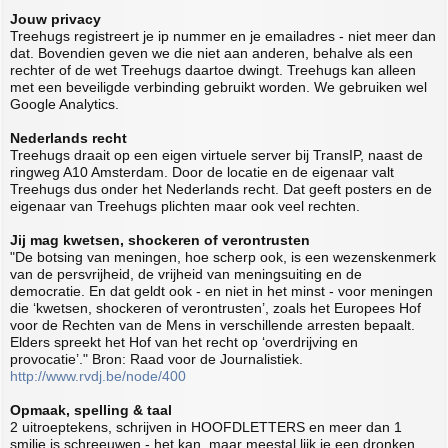
Jouw privacy
Treehugs registreert je ip nummer en je emailadres - niet meer dan
dat. Bovendien geven we die niet aan anderen, behalve als een
rechter of de wet Treehugs daartoe dwingt. Treehugs kan alleen
met een beveiligde verbinding gebruikt worden. We gebruiken wel
Google Analytics.
Nederlands recht
Treehugs draait op een eigen virtuele server bij TransIP, naast de
ringweg A10 Amsterdam. Door de locatie en de eigenaar valt
Treehugs dus onder het Nederlands recht. Dat geeft posters en de
eigenaar van Treehugs plichten maar ook veel rechten.
Jij mag kwetsen, shockeren of verontrusten
"De botsing van meningen, hoe scherp ook, is een wezenskenmerk
van de persvrijheid, de vrijheid van meningsuiting en de
democratie. En dat geldt ook - en niet in het minst - voor meningen
die ‘kwetsen, shockeren of verontrusten’, zoals het Europees Hof
voor de Rechten van de Mens in verschillende arresten bepaalt.
Elders spreekt het Hof van het recht op ‘overdrijving en
provocatie’." Bron: Raad voor de Journalistiek.
http://www.rvdj.be/node/400
Opmaak, spelling & taal
2 uitroeptekens, schrijven in HOOFDLETTERS en meer dan 1
smilie is schreeuwen - het kan, maar meestal lijk je een dronken