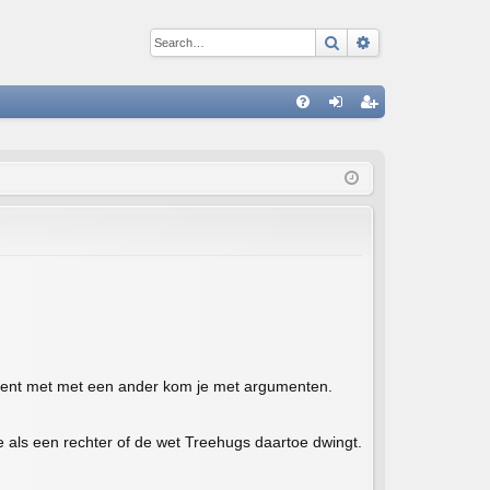
Search
Advanced sear
Q
FA
og
eg
Q
in
ist
er
ns bent met met een ander kom je met argumenten.
 als een rechter of de wet Treehugs daartoe dwingt.