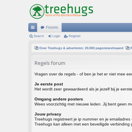
Forums
ui
Search
Login
Register
ck
Over Treehugs & adverteren: 20.000 pageviews/maand
lin
Regels forum
ks
Vragen over de regels - of ben je het er niet mee e
Je eerste post
Het wordt zeer gewaardeerd als je jezelf bij je eerste 
Omgang andere posters
Wees voorzichtig met nieuwe leden. Jij bent geen mo
Jouw privacy
Treehugs registreert je ip nummer en je emailadres
Treehugs kan alleen met een beveiligde verbinding 