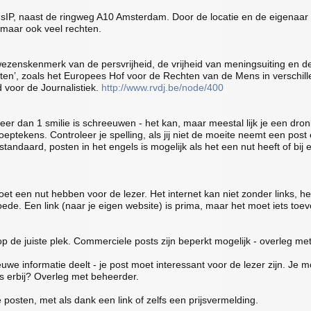
ansIP, naast de ringweg A10 Amsterdam. Door de locatie en de eigenaar
 maar ook veel rechten.
zenskenmerk van de persvrijheid, de vrijheid van meningsuiting en de d
ten’, zoals het Europees Hof voor de Rechten van de Mens in verschill
d voor de Journalistiek.
http://www.rvdj.be/node/400
 dan 1 smilie is schreeuwen - het kan, maar meestal lijk je een dronk
tekens. Controleer je spelling, als jij niet de moeite neemt een post ee
andaard, posten in het engels is mogelijk als het een nut heeft of bij 
t een nut hebben voor de lezer. Het internet kan niet zonder links, he
ede. Een link (naar je eigen website) is prima, maar het moet iets toe
 op de juiste plek. Commerciele posts zijn beperkt mogelijk - overleg me
we informatie deelt - je post moet interessant voor de lezer zijn. Je 
js erbij? Overleg met beheerder.
posten, met als dank een link of zelfs een prijsvermelding.