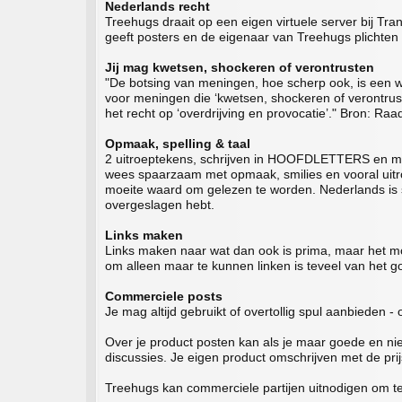
Nederlands recht
Treehugs draait op een eigen virtuele server bij Tr
geeft posters en de eigenaar van Treehugs plichten
Jij mag kwetsen, shockeren of verontrusten
"De botsing van meningen, hoe scherp ook, is een we
voor meningen die ‘kwetsen, shockeren of verontrus
het recht op ‘overdrijving en provocatie’." Bron: Raa
Opmaak, spelling & taal
2 uitroeptekens, schrijven in HOOFDLETTERS en meer
wees spaarzaam met opmaak, smilies en vooral uitroep
moeite waard om gelezen te worden. Nederlands is st
overgeslagen hebt.
Links maken
Links maken naar wat dan ook is prima, maar het moe
om alleen maar te kunnen linken is teveel van het go
Commerciele posts
Je mag altijd gebruikt of overtollig spul aanbieden -
Over je product posten kan als je maar goede en nieu
discussies. Je eigen product omschrijven met de pri
Treehugs kan commerciele partijen uitnodigen om te 