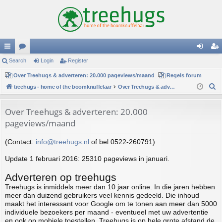
ui
Search
or
Login
Register
og
eg
ck
Over Treehugs & adverteren: 20.000 pageviews/maand
u
Regels forum
in
ist
S
treehugs - home of the boomknuffelaar
Over Treehugs & adverteren: 20.000 pageviews/maand
lin
m
er
e
ks
s
a
Over Treehugs & adverteren: 20.000
r
pageviews/maand
c
h
(Contact:
info@treehugs.nl
of bel 0522-260791)
Update 1 februari 2016: 25310 pageviews in januari.
Adverteren op treehugs
Treehugs is inmiddels meer dan 10 jaar online. In die jaren hebben
meer dan duizend gebruikers veel kennis gedeeld. Die inhoud
maakt het interessant voor Google om te tonen aan meer dan 5000
individuele bezoekers per maand - eventueel met uw advertentie
en ook op mobiele toestellen. Treehugs is op hele grote afstand de