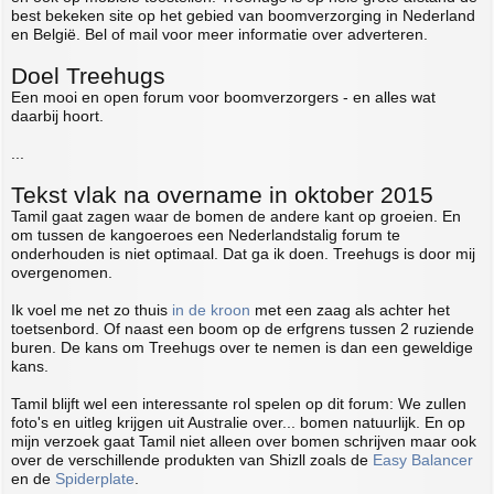
best bekeken site op het gebied van boomverzorging in Nederland
en België. Bel of mail voor meer informatie over adverteren.
Doel Treehugs
Een mooi en open forum voor boomverzorgers - en alles wat
daarbij hoort.
...
Tekst vlak na overname in oktober 2015
Tamil gaat zagen waar de bomen de andere kant op groeien. En
om tussen de kangoeroes een Nederlandstalig forum te
onderhouden is niet optimaal. Dat ga ik doen. Treehugs is door mij
overgenomen.
Ik voel me net zo thuis
in de kroon
met een zaag als achter het
toetsenbord. Of naast een boom op de erfgrens tussen 2 ruziende
buren. De kans om Treehugs over te nemen is dan een geweldige
kans.
Tamil blijft wel een interessante rol spelen op dit forum: We zullen
foto's en uitleg krijgen uit Australie over... bomen natuurlijk. En op
mijn verzoek gaat Tamil niet alleen over bomen schrijven maar ook
over de verschillende produkten van Shizll zoals de
Easy Balancer
en de
Spiderplate
.