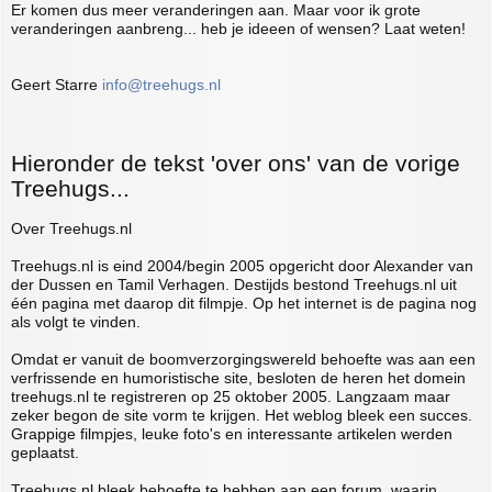
Er komen dus meer veranderingen aan. Maar voor ik grote
veranderingen aanbreng... heb je ideeen of wensen? Laat weten!
Geert Starre
info@treehugs.nl
Hieronder de tekst 'over ons' van de vorige
Treehugs...
Over Treehugs.nl
Treehugs.nl is eind 2004/begin 2005 opgericht door Alexander van
der Dussen en Tamil Verhagen. Destijds bestond Treehugs.nl uit
één pagina met daarop dit filmpje. Op het internet is de pagina nog
als volgt te vinden.
Omdat er vanuit de boomverzorgingswereld behoefte was aan een
verfrissende en humoristische site, besloten de heren het domein
treehugs.nl te registreren op 25 oktober 2005. Langzaam maar
zeker begon de site vorm te krijgen. Het weblog bleek een succes.
Grappige filmpjes, leuke foto's en interessante artikelen werden
geplaatst.
Treehugs.nl bleek behoefte te hebben aan een forum, waarin