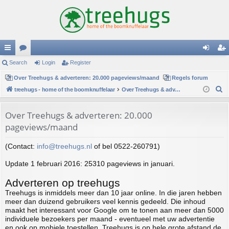
ui
Search
or
Login
Register
og
eg
ck
Over Treehugs & adverteren: 20.000 pageviews/maand
u
Regels forum
in
ist
S
treehugs - home of the boomknuffelaar
Over Treehugs & adverteren: 20.000 pageviews/maand
lin
m
er
e
ks
s
a
Over Treehugs & adverteren: 20.000
r
pageviews/maand
c
h
(Contact:
info@treehugs.nl
of bel 0522-260791)
Update 1 februari 2016: 25310 pageviews in januari.
Adverteren op treehugs
Treehugs is inmiddels meer dan 10 jaar online. In die jaren hebben
meer dan duizend gebruikers veel kennis gedeeld. Die inhoud
maakt het interessant voor Google om te tonen aan meer dan 5000
individuele bezoekers per maand - eventueel met uw advertentie
en ook op mobiele toestellen. Treehugs is op hele grote afstand de