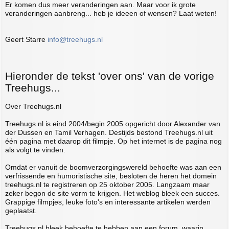
Er komen dus meer veranderingen aan. Maar voor ik grote
veranderingen aanbreng... heb je ideeen of wensen? Laat weten!
Geert Starre
info@treehugs.nl
Hieronder de tekst 'over ons' van de vorige
Treehugs...
Over Treehugs.nl
Treehugs.nl is eind 2004/begin 2005 opgericht door Alexander van
der Dussen en Tamil Verhagen. Destijds bestond Treehugs.nl uit
één pagina met daarop dit filmpje. Op het internet is de pagina nog
als volgt te vinden.
Omdat er vanuit de boomverzorgingswereld behoefte was aan een
verfrissende en humoristische site, besloten de heren het domein
treehugs.nl te registreren op 25 oktober 2005. Langzaam maar
zeker begon de site vorm te krijgen. Het weblog bleek een succes.
Grappige filmpjes, leuke foto's en interessante artikelen werden
geplaatst.
Treehugs.nl bleek behoefte te hebben aan een forum, waarin