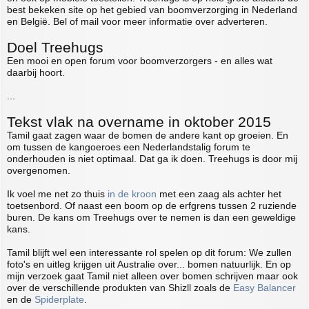
best bekeken site op het gebied van boomverzorging in Nederland
en België. Bel of mail voor meer informatie over adverteren.
Doel Treehugs
Een mooi en open forum voor boomverzorgers - en alles wat
daarbij hoort.
...
Tekst vlak na overname in oktober 2015
Tamil gaat zagen waar de bomen de andere kant op groeien. En
om tussen de kangoeroes een Nederlandstalig forum te
onderhouden is niet optimaal. Dat ga ik doen. Treehugs is door mij
overgenomen.
Ik voel me net zo thuis
in de kroon
met een zaag als achter het
toetsenbord. Of naast een boom op de erfgrens tussen 2 ruziende
buren. De kans om Treehugs over te nemen is dan een geweldige
kans.
Tamil blijft wel een interessante rol spelen op dit forum: We zullen
foto's en uitleg krijgen uit Australie over... bomen natuurlijk. En op
mijn verzoek gaat Tamil niet alleen over bomen schrijven maar ook
over de verschillende produkten van Shizll zoals de
Easy Balancer
en de
Spiderplate
.