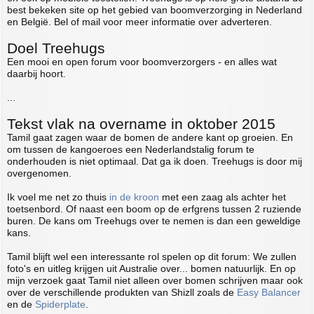
best bekeken site op het gebied van boomverzorging in Nederland
en België. Bel of mail voor meer informatie over adverteren.
Doel Treehugs
Een mooi en open forum voor boomverzorgers - en alles wat
daarbij hoort.
...
Tekst vlak na overname in oktober 2015
Tamil gaat zagen waar de bomen de andere kant op groeien. En
om tussen de kangoeroes een Nederlandstalig forum te
onderhouden is niet optimaal. Dat ga ik doen. Treehugs is door mij
overgenomen.
Ik voel me net zo thuis
in de kroon
met een zaag als achter het
toetsenbord. Of naast een boom op de erfgrens tussen 2 ruziende
buren. De kans om Treehugs over te nemen is dan een geweldige
kans.
Tamil blijft wel een interessante rol spelen op dit forum: We zullen
foto's en uitleg krijgen uit Australie over... bomen natuurlijk. En op
mijn verzoek gaat Tamil niet alleen over bomen schrijven maar ook
over de verschillende produkten van Shizll zoals de
Easy Balancer
en de
Spiderplate
.