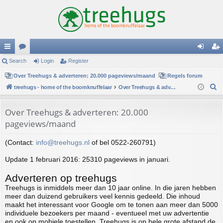
ui
Search
or
Login
Register
og
eg
ck
Over Treehugs & adverteren: 20.000 pageviews/maand
u
Regels forum
in
ist
S
treehugs - home of the boomknuffelaar
Over Treehugs & adverteren: 20.000 pageviews/maand
lin
m
er
e
ks
s
a
Over Treehugs & adverteren: 20.000
r
pageviews/maand
c
h
(Contact:
info@treehugs.nl
of bel 0522-260791)
Update 1 februari 2016: 25310 pageviews in januari.
Adverteren op treehugs
Treehugs is inmiddels meer dan 10 jaar online. In die jaren hebben
meer dan duizend gebruikers veel kennis gedeeld. Die inhoud
maakt het interessant voor Google om te tonen aan meer dan 5000
individuele bezoekers per maand - eventueel met uw advertentie
en ook op mobiele toestellen. Treehugs is op hele grote afstand de