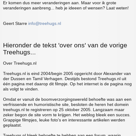
Er komen dus meer veranderingen aan. Maar voor ik grote
veranderingen aanbreng... heb je ideeen of wensen? Laat weten!
Geert Starre
info@treehugs.nl
Hieronder de tekst 'over ons' van de vorige
Treehugs...
Over Treehugs.nl
Treehugs.nl is eind 2004/begin 2005 opgericht door Alexander van
der Dussen en Tamil Verhagen. Destijds bestond Treehugs.nl uit
één pagina met daarop dit filmpje. Op het internet is de pagina nog
als volgt te vinden.
Omdat er vanuit de boomverzorgingswereld behoefte was aan een
verfrissende en humoristische site, besloten de heren het domein
treehugs.nl te registreren op 25 oktober 2005. Langzaam maar
zeker begon de site vorm te krijgen. Het weblog bleek een succes.
Grappige filmpjes, leuke foto's en interessante artikelen werden
geplaatst.
Treehugs.nl bleek behoefte te hebben aan een forum, waarin