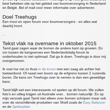
best bekeken site op het gebied van boomverzorging in Nederland
en België. Bel of mail voor meer informatie over adverteren.
Doel Treehugs
Een mooi en open forum voor boomverzorgers - en alles wat
daarbij hoort.
...
Tekst vlak na overname in oktober 2015
Tamil gaat zagen waar de bomen de andere kant op groeien. En
om tussen de kangoeroes een Nederlandstalig forum te
onderhouden is niet optimaal. Dat ga ik doen. Treehugs is door mij
overgenomen.
Ik voel me net zo thuis
in de kroon
met een zaag als achter het
toetsenbord. Of naast een boom op de erfgrens tussen 2 ruziende
buren. De kans om Treehugs over te nemen is dan een geweldige
kans.
Tamil blijft wel een interessante rol spelen op dit forum: We zullen
foto's en uitleg krijgen uit Australie over... bomen natuurlijk. En op
mijn verzoek gaat Tamil niet alleen over bomen schrijven maar ook
over de verschillende produkten van Shizll zoals de
Easy Balancer
en de
Spiderplate
.