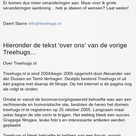
Er komen dus meer veranderingen aan. Maar voor ik grote
veranderingen aanbreng... heb je ideeen of wensen? Laat weten!
Geert Starre
info@treehugs.nl
Hieronder de tekst 'over ons' van de vorige
Treehugs...
Over Treehugs.nl
Treehugs.nl is eind 2004/begin 2005 opgericht door Alexander van
der Dussen en Tamil Verhagen. Destijds bestond Treehugs.nl uit
één pagina met daarop dit filmpje. Op het internet is de pagina nog
als volgt te vinden.
Omdat er vanuit de boomverzorgingswereld behoefte was aan een
verfrissende en humoristische site, besloten de heren het domein
treehugs.nl te registreren op 25 oktober 2005. Langzaam maar
zeker begon de site vorm te krijgen. Het weblog bleek een succes.
Grappige filmpjes, leuke foto's en interessante artikelen werden
geplaatst.
Treehugs.nl bleek behoefte te hebben aan een forum, waarin