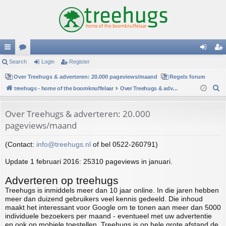
ui
Search
or
Login
Register
og
eg
ck
Over Treehugs & adverteren: 20.000 pageviews/maand
u
Regels forum
in
ist
S
treehugs - home of the boomknuffelaar
Over Treehugs & adverteren: 20.000 pageviews/maand
lin
m
er
e
ks
s
a
Over Treehugs & adverteren: 20.000
r
pageviews/maand
c
h
(Contact:
info@treehugs.nl
of bel 0522-260791)
Update 1 februari 2016: 25310 pageviews in januari.
Adverteren op treehugs
Treehugs is inmiddels meer dan 10 jaar online. In die jaren hebben
meer dan duizend gebruikers veel kennis gedeeld. Die inhoud
maakt het interessant voor Google om te tonen aan meer dan 5000
individuele bezoekers per maand - eventueel met uw advertentie
en ook op mobiele toestellen. Treehugs is op hele grote afstand de