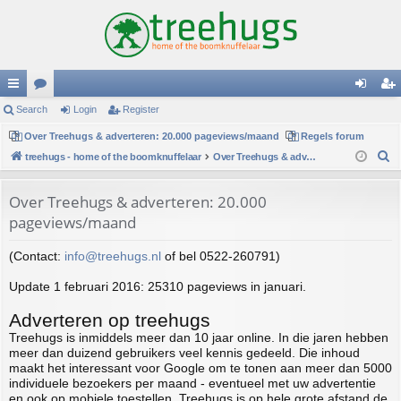
ui
Search
or
Login
Register
og
eg
ck
Over Treehugs & adverteren: 20.000 pageviews/maand
u
Regels forum
in
ist
S
treehugs - home of the boomknuffelaar
Over Treehugs & adverteren: 20.000 pageviews/maand
lin
m
er
e
ks
s
a
Over Treehugs & adverteren: 20.000
r
pageviews/maand
c
h
(Contact:
info@treehugs.nl
of bel 0522-260791)
Update 1 februari 2016: 25310 pageviews in januari.
Adverteren op treehugs
Treehugs is inmiddels meer dan 10 jaar online. In die jaren hebben
meer dan duizend gebruikers veel kennis gedeeld. Die inhoud
maakt het interessant voor Google om te tonen aan meer dan 5000
individuele bezoekers per maand - eventueel met uw advertentie
en ook op mobiele toestellen. Treehugs is op hele grote afstand de