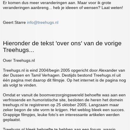
Er komen dus meer veranderingen aan. Maar voor ik grote
veranderingen aanbreng... heb je ideeen of wensen? Laat weten!
Geert Starre
info@treehugs.nl
Hieronder de tekst 'over ons' van de vorige
Treehugs...
Over Treehugs.nl
Treehugs.nl is eind 2004/begin 2005 opgericht door Alexander van
der Dussen en Tamil Verhagen. Destijds bestond Treehugs.nl uit
één pagina met daarop dit filmpje. Op het internet is de pagina nog
als volgt te vinden.
Omdat er vanuit de boomverzorgingswereld behoefte was aan een
verfrissende en humoristische site, besloten de heren het domein
treehugs.nl te registreren op 25 oktober 2005. Langzaam maar
zeker begon de site vorm te krijgen. Het weblog bleek een succes.
Grappige filmpjes, leuke foto's en interessante artikelen werden
geplaatst.
Treehugs.nl bleek behoefte te hebben aan een forum, waarin