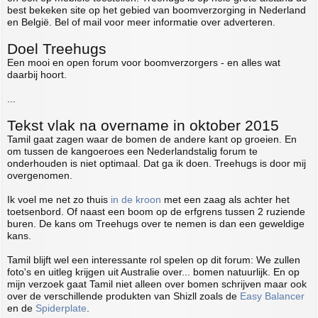
best bekeken site op het gebied van boomverzorging in Nederland
en België. Bel of mail voor meer informatie over adverteren.
Doel Treehugs
Een mooi en open forum voor boomverzorgers - en alles wat
daarbij hoort.
...
Tekst vlak na overname in oktober 2015
Tamil gaat zagen waar de bomen de andere kant op groeien. En
om tussen de kangoeroes een Nederlandstalig forum te
onderhouden is niet optimaal. Dat ga ik doen. Treehugs is door mij
overgenomen.
Ik voel me net zo thuis
in de kroon
met een zaag als achter het
toetsenbord. Of naast een boom op de erfgrens tussen 2 ruziende
buren. De kans om Treehugs over te nemen is dan een geweldige
kans.
Tamil blijft wel een interessante rol spelen op dit forum: We zullen
foto's en uitleg krijgen uit Australie over... bomen natuurlijk. En op
mijn verzoek gaat Tamil niet alleen over bomen schrijven maar ook
over de verschillende produkten van Shizll zoals de
Easy Balancer
en de
Spiderplate
.