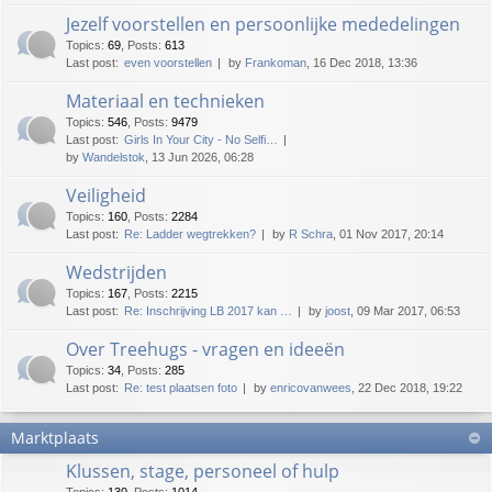
Jezelf voorstellen en persoonlijke mededelingen
Topics
:
69
,
Posts
:
613
Last post:
even voorstellen
by
Frankoman
, 16 Dec 2018, 13:36
Materiaal en technieken
Topics
:
546
,
Posts
:
9479
Last post:
Girls In Your City - No Selfi…
by
Wandelstok
, 13 Jun 2026, 06:28
Veiligheid
Topics
:
160
,
Posts
:
2284
Last post:
Re: Ladder wegtrekken?
by
R Schra
, 01 Nov 2017, 20:14
Wedstrijden
Topics
:
167
,
Posts
:
2215
Last post:
Re: Inschrijving LB 2017 kan …
by
joost
, 09 Mar 2017, 06:53
Over Treehugs - vragen en ideeën
Topics
:
34
,
Posts
:
285
Last post:
Re: test plaatsen foto
by
enricovanwees
, 22 Dec 2018, 19:22
Marktplaats
Klussen, stage, personeel of hulp