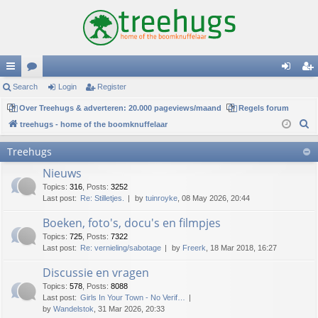
ui
Search
or
Login
Register
og
eg
ck
Over Treehugs & adverteren: 20.000 pageviews/maand
u
Regels forum
in
ist
S
treehugs - home of the boomknuffelaar
lin
m
er
e
Treehugs
ks
s
a
Nieuws
r
c
Topics
:
316
,
Posts
:
3252
Last post:
Re: Stilletjes.
by
tuinroyke
, 08 May 2026, 20:44
h
Boeken, foto's, docu's en filmpjes
Topics
:
725
,
Posts
:
7322
Last post:
Re: vernieling/sabotage
by
Freerk
, 18 Mar 2018, 16:27
Discussie en vragen
Topics
:
578
,
Posts
:
8088
Last post:
Girls In Your Town - No Verif…
by
Wandelstok
, 31 Mar 2026, 20:33