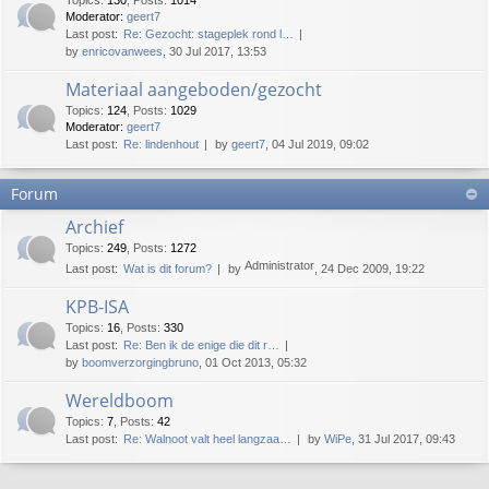
Topics
:
130
,
Posts
:
1014
Moderator:
geert7
Last post:
Re: Gezocht: stageplek rond l…
by
enricovanwees
, 30 Jul 2017, 13:53
Materiaal aangeboden/gezocht
Topics
:
124
,
Posts
:
1029
Moderator:
geert7
Last post:
Re: lindenhout
by
geert7
, 04 Jul 2019, 09:02
Forum
Archief
Topics
:
249
,
Posts
:
1272
Administrator
Last post:
Wat is dit forum?
by
, 24 Dec 2009, 19:22
KPB-ISA
Topics
:
16
,
Posts
:
330
Last post:
Re: Ben ik de enige die dit r…
by
boomverzorgingbruno
, 01 Oct 2013, 05:32
Wereldboom
Topics
:
7
,
Posts
:
42
Last post:
Re: Walnoot valt heel langzaa…
by
WiPe
, 31 Jul 2017, 09:43