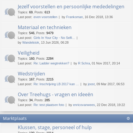
Jezelf voorstellen en persoonlijke mededelingen
Topics
:
69
,
Posts
:
613
Last post:
even voorstellen
by
Frankoman
, 16 Dec 2018, 13:36
Materiaal en technieken
Topics
:
546
,
Posts
:
9479
Last post:
Girls In Your City - No Selfi…
by
Wandelstok
, 13 Jun 2026, 06:28
Veiligheid
Topics
:
160
,
Posts
:
2284
Last post:
Re: Ladder wegtrekken?
by
R Schra
, 01 Nov 2017, 20:14
Wedstrijden
Topics
:
167
,
Posts
:
2215
Last post:
Re: Inschrijving LB 2017 kan …
by
joost
, 09 Mar 2017, 06:53
Over Treehugs - vragen en ideeën
Topics
:
34
,
Posts
:
285
Last post:
Re: test plaatsen foto
by
enricovanwees
, 22 Dec 2018, 19:22
Marktplaats
Klussen, stage, personeel of hulp