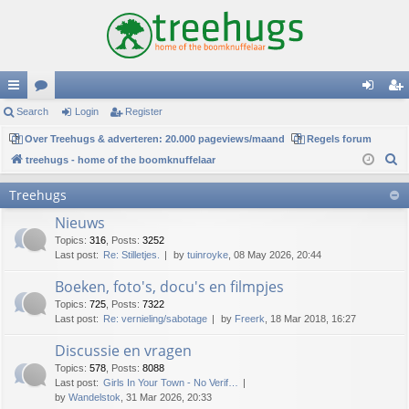
ui
Search
or
Login
Register
og
eg
ck
Over Treehugs & adverteren: 20.000 pageviews/maand
u
Regels forum
in
ist
S
treehugs - home of the boomknuffelaar
lin
m
er
e
Treehugs
ks
s
a
Nieuws
r
c
Topics
:
316
,
Posts
:
3252
Last post:
Re: Stilletjes.
by
tuinroyke
, 08 May 2026, 20:44
h
Boeken, foto's, docu's en filmpjes
Topics
:
725
,
Posts
:
7322
Last post:
Re: vernieling/sabotage
by
Freerk
, 18 Mar 2018, 16:27
Discussie en vragen
Topics
:
578
,
Posts
:
8088
Last post:
Girls In Your Town - No Verif…
by
Wandelstok
, 31 Mar 2026, 20:33