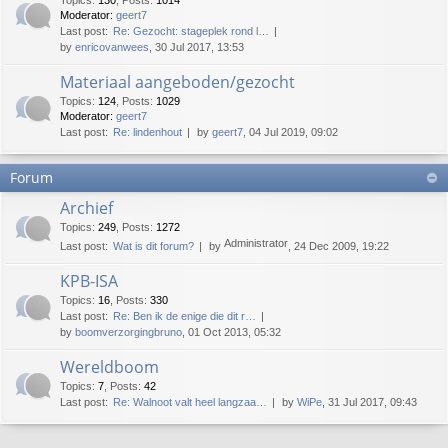
Topics
:
130
,
Posts
:
1014
Moderator:
geert7
Last post:
Re: Gezocht: stageplek rond l…
by
enricovanwees
, 30 Jul 2017, 13:53
Materiaal aangeboden/gezocht
Topics
:
124
,
Posts
:
1029
Moderator:
geert7
Last post:
Re: lindenhout
by
geert7
, 04 Jul 2019, 09:02
Forum
Archief
Topics
:
249
,
Posts
:
1272
Administrator
Last post:
Wat is dit forum?
by
, 24 Dec 2009, 19:22
KPB-ISA
Topics
:
16
,
Posts
:
330
Last post:
Re: Ben ik de enige die dit r…
by
boomverzorgingbruno
, 01 Oct 2013, 05:32
Wereldboom
Topics
:
7
,
Posts
:
42
Last post:
Re: Walnoot valt heel langzaa…
by
WiPe
, 31 Jul 2017, 09:43