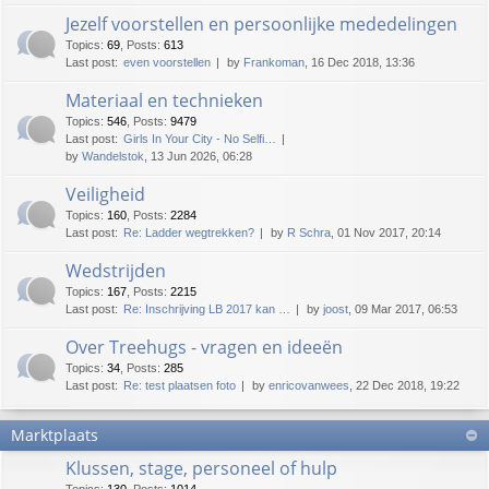
Jezelf voorstellen en persoonlijke mededelingen
Topics
:
69
,
Posts
:
613
Last post:
even voorstellen
by
Frankoman
, 16 Dec 2018, 13:36
Materiaal en technieken
Topics
:
546
,
Posts
:
9479
Last post:
Girls In Your City - No Selfi…
by
Wandelstok
, 13 Jun 2026, 06:28
Veiligheid
Topics
:
160
,
Posts
:
2284
Last post:
Re: Ladder wegtrekken?
by
R Schra
, 01 Nov 2017, 20:14
Wedstrijden
Topics
:
167
,
Posts
:
2215
Last post:
Re: Inschrijving LB 2017 kan …
by
joost
, 09 Mar 2017, 06:53
Over Treehugs - vragen en ideeën
Topics
:
34
,
Posts
:
285
Last post:
Re: test plaatsen foto
by
enricovanwees
, 22 Dec 2018, 19:22
Marktplaats
Klussen, stage, personeel of hulp