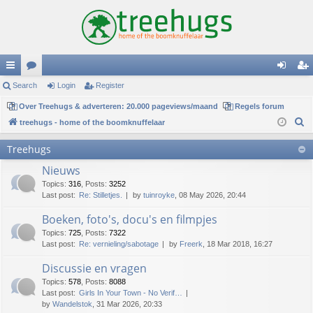
ui
Search
or
Login
Register
og
eg
ck
Over Treehugs & adverteren: 20.000 pageviews/maand
u
Regels forum
in
ist
S
treehugs - home of the boomknuffelaar
lin
m
er
e
Treehugs
ks
s
a
Nieuws
r
c
Topics
:
316
,
Posts
:
3252
Last post:
Re: Stilletjes.
by
tuinroyke
, 08 May 2026, 20:44
h
Boeken, foto's, docu's en filmpjes
Topics
:
725
,
Posts
:
7322
Last post:
Re: vernieling/sabotage
by
Freerk
, 18 Mar 2018, 16:27
Discussie en vragen
Topics
:
578
,
Posts
:
8088
Last post:
Girls In Your Town - No Verif…
by
Wandelstok
, 31 Mar 2026, 20:33