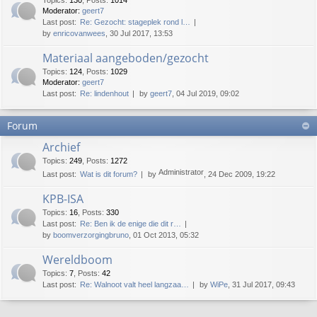
Topics
:
130
,
Posts
:
1014
Moderator:
geert7
Last post:
Re: Gezocht: stageplek rond l…
by
enricovanwees
, 30 Jul 2017, 13:53
Materiaal aangeboden/gezocht
Topics
:
124
,
Posts
:
1029
Moderator:
geert7
Last post:
Re: lindenhout
by
geert7
, 04 Jul 2019, 09:02
Forum
Archief
Topics
:
249
,
Posts
:
1272
Administrator
Last post:
Wat is dit forum?
by
, 24 Dec 2009, 19:22
KPB-ISA
Topics
:
16
,
Posts
:
330
Last post:
Re: Ben ik de enige die dit r…
by
boomverzorgingbruno
, 01 Oct 2013, 05:32
Wereldboom
Topics
:
7
,
Posts
:
42
Last post:
Re: Walnoot valt heel langzaa…
by
WiPe
, 31 Jul 2017, 09:43