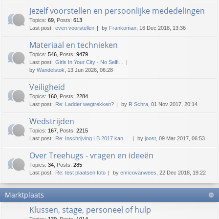
Jezelf voorstellen en persoonlijke mededelingen
Topics
:
69
,
Posts
:
613
Last post:
even voorstellen
by
Frankoman
, 16 Dec 2018, 13:36
Materiaal en technieken
Topics
:
546
,
Posts
:
9479
Last post:
Girls In Your City - No Selfi…
by
Wandelstok
, 13 Jun 2026, 06:28
Veiligheid
Topics
:
160
,
Posts
:
2284
Last post:
Re: Ladder wegtrekken?
by
R Schra
, 01 Nov 2017, 20:14
Wedstrijden
Topics
:
167
,
Posts
:
2215
Last post:
Re: Inschrijving LB 2017 kan …
by
joost
, 09 Mar 2017, 06:53
Over Treehugs - vragen en ideeën
Topics
:
34
,
Posts
:
285
Last post:
Re: test plaatsen foto
by
enricovanwees
, 22 Dec 2018, 19:22
Marktplaats
Klussen, stage, personeel of hulp