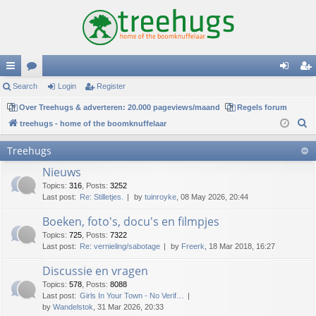
ui
Search
or
Login
Register
og
eg
ck
Over Treehugs & adverteren: 20.000 pageviews/maand
u
Regels forum
in
ist
S
treehugs - home of the boomknuffelaar
lin
m
er
e
Treehugs
ks
s
a
Nieuws
r
c
Topics
:
316
,
Posts
:
3252
Last post:
Re: Stilletjes.
by
tuinroyke
, 08 May 2026, 20:44
h
Boeken, foto's, docu's en filmpjes
Topics
:
725
,
Posts
:
7322
Last post:
Re: vernieling/sabotage
by
Freerk
, 18 Mar 2018, 16:27
Discussie en vragen
Topics
:
578
,
Posts
:
8088
Last post:
Girls In Your Town - No Verif…
by
Wandelstok
, 31 Mar 2026, 20:33