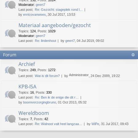
Topics
:
130
,
Posts
:
1014
Moderator:
geert7
Last post:
Re: Gezocht: stageplek rond l…
by
enricovanwees
, 30 Jul 2017, 13:53
Materiaal aangeboden/gezocht
Topics
:
124
,
Posts
:
1029
Moderator:
geert7
Last post:
Re: lindenhout
by
geert7
, 04 Jul 2019, 09:02
Forum
Archief
Topics
:
249
,
Posts
:
1272
Administrator
Last post:
Wat is dit forum?
by
, 24 Dec 2009, 19:22
KPB-ISA
Topics
:
16
,
Posts
:
330
Last post:
Re: Ben ik de enige die dit r…
by
boomverzorgingbruno
, 01 Oct 2013, 05:32
Wereldboom
Topics
:
7
,
Posts
:
42
Last post:
Re: Walnoot valt heel langzaa…
by
WiPe
, 31 Jul 2017, 09:43