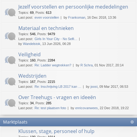
Jezelf voorstellen en persoonlijke mededelingen
Topics
:
69
,
Posts
:
613
Last post:
even voorstellen
by
Frankoman
, 16 Dec 2018, 13:36
Materiaal en technieken
Topics
:
546
,
Posts
:
9479
Last post:
Girls In Your City - No Selfi…
by
Wandelstok
, 13 Jun 2026, 06:28
Veiligheid
Topics
:
160
,
Posts
:
2284
Last post:
Re: Ladder wegtrekken?
by
R Schra
, 01 Nov 2017, 20:14
Wedstrijden
Topics
:
167
,
Posts
:
2215
Last post:
Re: Inschrijving LB 2017 kan …
by
joost
, 09 Mar 2017, 06:53
Over Treehugs - vragen en ideeën
Topics
:
34
,
Posts
:
285
Last post:
Re: test plaatsen foto
by
enricovanwees
, 22 Dec 2018, 19:22
Marktplaats
Klussen, stage, personeel of hulp