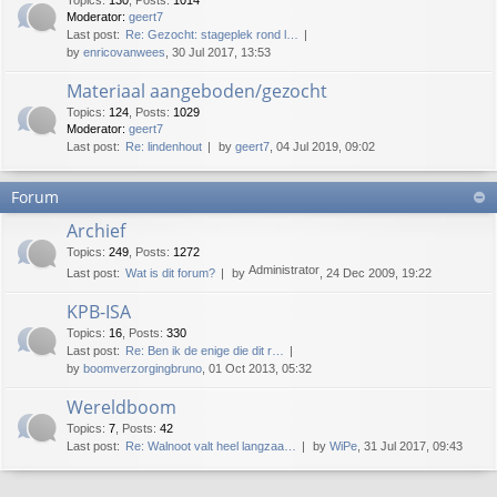
Topics
:
130
,
Posts
:
1014
Moderator:
geert7
Last post:
Re: Gezocht: stageplek rond l…
by
enricovanwees
, 30 Jul 2017, 13:53
Materiaal aangeboden/gezocht
Topics
:
124
,
Posts
:
1029
Moderator:
geert7
Last post:
Re: lindenhout
by
geert7
, 04 Jul 2019, 09:02
Forum
Archief
Topics
:
249
,
Posts
:
1272
Administrator
Last post:
Wat is dit forum?
by
, 24 Dec 2009, 19:22
KPB-ISA
Topics
:
16
,
Posts
:
330
Last post:
Re: Ben ik de enige die dit r…
by
boomverzorgingbruno
, 01 Oct 2013, 05:32
Wereldboom
Topics
:
7
,
Posts
:
42
Last post:
Re: Walnoot valt heel langzaa…
by
WiPe
, 31 Jul 2017, 09:43