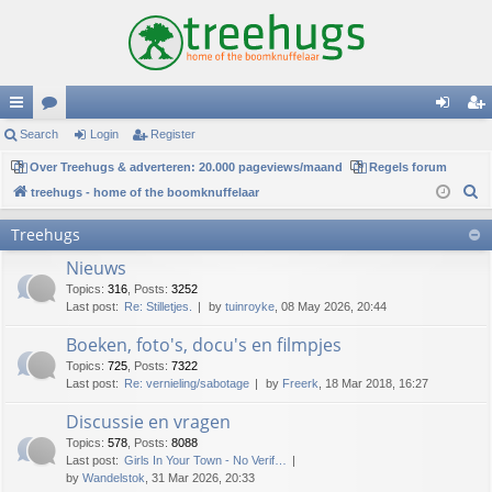
ui
Search
or
Login
Register
og
eg
ck
Over Treehugs & adverteren: 20.000 pageviews/maand
u
Regels forum
in
ist
S
treehugs - home of the boomknuffelaar
lin
m
er
e
Treehugs
ks
s
a
Nieuws
r
c
Topics
:
316
,
Posts
:
3252
Last post:
Re: Stilletjes.
by
tuinroyke
, 08 May 2026, 20:44
h
Boeken, foto's, docu's en filmpjes
Topics
:
725
,
Posts
:
7322
Last post:
Re: vernieling/sabotage
by
Freerk
, 18 Mar 2018, 16:27
Discussie en vragen
Topics
:
578
,
Posts
:
8088
Last post:
Girls In Your Town - No Verif…
by
Wandelstok
, 31 Mar 2026, 20:33