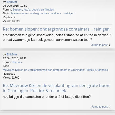
by
ErikSint
06 Dec 2015, 10:52
Forum:
Boeken, foto's, docu's en filmpjes
Topic:
bomen slopen: ondergrondse containers... reinigen
Replies:
7
Views:
16939
Re: bomen slopen: ondergrondse containers... reinigen
stadsbomen zijn gebruiksartikelen, helaas staan ze af en toe in de weg :\
en dat zwammetje kan ook gewoon aankomen waaien toch?
Jump to post
by
ErikSint
12 Oct 2015, 20:11
Forum:
Nieuws
Topic:
Mevrouw Kiki en de verplanting van een grote boom in Groningen: Politiek & techniek
Replies:
2
Views:
11760
Re: Mevrouw Kiki en de verplanting van een grote boom
in Groningen: Politiek & techniek
hoe krijg je die damplaten er onder uit? of laat je die zitten?
Jump to post