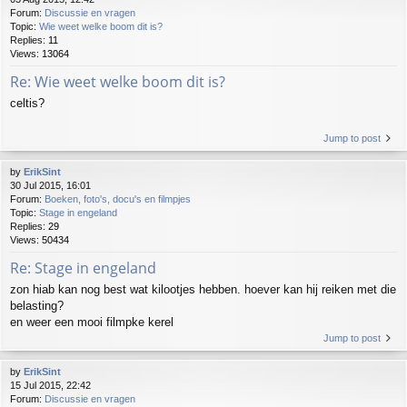
Forum:
Discussie en vragen
Topic:
Wie weet welke boom dit is?
Replies:
11
Views:
13064
Re: Wie weet welke boom dit is?
celtis?
Jump to post
by
ErikSint
30 Jul 2015, 16:01
Forum:
Boeken, foto's, docu's en filmpjes
Topic:
Stage in engeland
Replies:
29
Views:
50434
Re: Stage in engeland
zon hiab kan nog best wat kilootjes hebben. hoever kan hij reiken met die
belasting?
en weer een mooi filmpke kerel
Jump to post
by
ErikSint
15 Jul 2015, 22:42
Forum:
Discussie en vragen