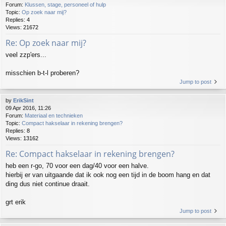
Forum:
Klussen, stage, personeel of hulp
Topic:
Op zoek naar mij?
Replies:
4
Views:
21672
Re: Op zoek naar mij?
veel zzp'ers...
misschien b-t-l proberen?
Jump to post
by
ErikSint
09 Apr 2016, 11:26
Forum:
Materiaal en technieken
Topic:
Compact hakselaar in rekening brengen?
Replies:
8
Views:
13162
Re: Compact hakselaar in rekening brengen?
heb een r-go, 70 voor een dag/40 voor een halve.
hierbij er van uitgaande dat ik ook nog een tijd in de boom hang en dat
ding dus niet continue draait.
grt erik
Jump to post