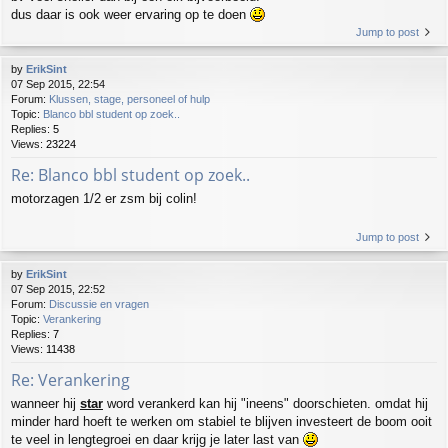
dus daar is ook weer ervaring op te doen
Jump to post
by
ErikSint
07 Sep 2015, 22:54
Forum:
Klussen, stage, personeel of hulp
Topic:
Blanco bbl student op zoek..
Replies:
5
Views:
23224
Re: Blanco bbl student op zoek..
motorzagen 1/2 er zsm bij colin!
Jump to post
by
ErikSint
07 Sep 2015, 22:52
Forum:
Discussie en vragen
Topic:
Verankering
Replies:
7
Views:
11438
Re: Verankering
wanneer hij
star
word verankerd kan hij "ineens" doorschieten. omdat hij
minder hard hoeft te werken om stabiel te blijven investeert de boom ooit
te veel in lengtegroei en daar krijg je later last van