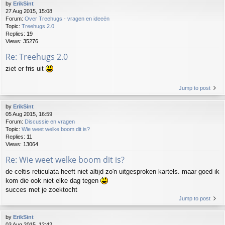
by
ErikSint
27 Aug 2015, 15:08
Forum:
Over Treehugs - vragen en ideeën
Topic:
Treehugs 2.0
Replies:
19
Views:
35276
Re: Treehugs 2.0
ziet er fris uit
Jump to post
by
ErikSint
05 Aug 2015, 16:59
Forum:
Discussie en vragen
Topic:
Wie weet welke boom dit is?
Replies:
11
Views:
13064
Re: Wie weet welke boom dit is?
de celtis reticulata heeft niet altijd zo'n uitgesproken kartels. maar goed ik
kom die ook niet elke dag tegen
succes met je zoektocht
Jump to post
by
ErikSint
03 Aug 2015, 12:42