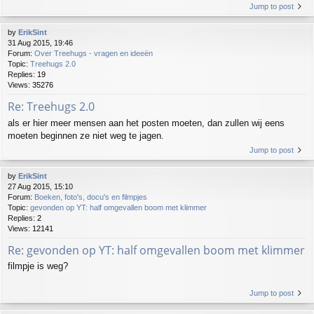
Jump to post
by
ErikSint
31 Aug 2015, 19:46
Forum:
Over Treehugs - vragen en ideeën
Topic:
Treehugs 2.0
Replies:
19
Views:
35276
Re: Treehugs 2.0
als er hier meer mensen aan het posten moeten, dan zullen wij eens
moeten beginnen ze niet weg te jagen.
Jump to post
by
ErikSint
27 Aug 2015, 15:10
Forum:
Boeken, foto's, docu's en filmpjes
Topic:
gevonden op YT: half omgevallen boom met klimmer
Replies:
2
Views:
12141
Re: gevonden op YT: half omgevallen boom met klimmer
filmpje is weg?
Jump to post