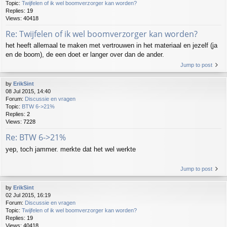
Topic:
Twijfelen of ik wel boomverzorger kan worden?
Replies:
19
Views:
40418
Re: Twijfelen of ik wel boomverzorger kan worden?
het heeft allemaal te maken met vertrouwen in het materiaal en jezelf (ja
en de boom), de een doet er langer over dan de ander.
Jump to post
by
ErikSint
08 Jul 2015, 14:40
Forum:
Discussie en vragen
Topic:
BTW 6->21%
Replies:
2
Views:
7228
Re: BTW 6->21%
yep, toch jammer. merkte dat het wel werkte
Jump to post
by
ErikSint
02 Jul 2015, 16:19
Forum:
Discussie en vragen
Topic:
Twijfelen of ik wel boomverzorger kan worden?
Replies:
19
Views:
40418