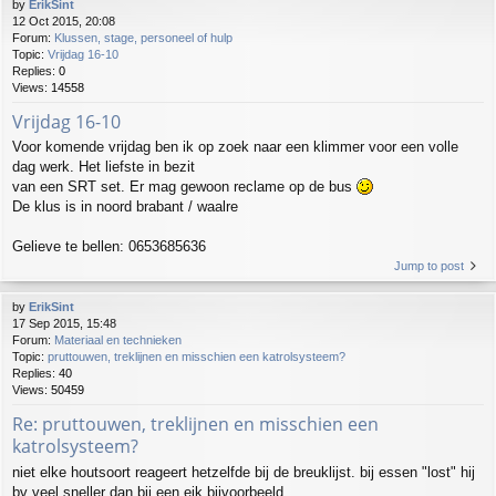
by
ErikSint
12 Oct 2015, 20:08
Forum:
Klussen, stage, personeel of hulp
Topic:
Vrijdag 16-10
Replies:
0
Views:
14558
Vrijdag 16-10
Voor komende vrijdag ben ik op zoek naar een klimmer voor een volle
dag werk. Het liefste in bezit
van een SRT set. Er mag gewoon reclame op de bus
De klus is in noord brabant / waalre
Gelieve te bellen: 0653685636
Jump to post
by
ErikSint
17 Sep 2015, 15:48
Forum:
Materiaal en technieken
Topic:
pruttouwen, treklijnen en misschien een katrolsysteem?
Replies:
40
Views:
50459
Re: pruttouwen, treklijnen en misschien een
katrolsysteem?
niet elke houtsoort reageert hetzelfde bij de breuklijst. bij essen "lost" hij
bv veel sneller dan bij een eik bijvoorbeeld.