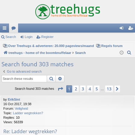
ui
Search
or
Login
Register
og
eg
ck
Over Treehugs & adverteren: 20.000 pageviews/maand
u
Regels forum
in
ist
S
treehugs - home of the boomknuffelaar
Search
lin
m
er
e
Search found 303 matches
ks
s
a
Go to advanced search
r
Search
Advanced search
c
h
Page
1
of
13
2
3
4
5
13
1
Next
Search found 303 matches
…
by
ErikSint
16 Oct 2017, 19:38
Forum:
Veiligheid
Topic:
Ladder wegtrekken?
Replies:
10
Views:
56339
Re: Ladder wegtrekken?