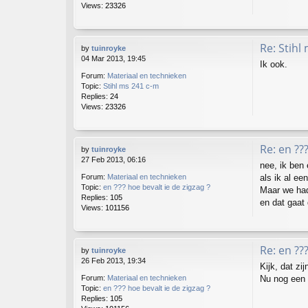
Views:
23326
Re: Stihl
by
tuinroyke
04 Mar 2013, 19:45
Ik ook.
Forum:
Materiaal en technieken
Topic:
Stihl ms 241 c-m
Replies:
24
Views:
23326
Re: en ??
by
tuinroyke
27 Feb 2013, 06:16
nee, ik ben
als ik al ee
Forum:
Materiaal en technieken
Topic:
en ??? hoe bevalt ie de zigzag ?
Maar we had
Replies:
105
en dat gaat 
Views:
101156
Re: en ??
by
tuinroyke
26 Feb 2013, 19:34
Kijk, dat zi
Nu nog een m
Forum:
Materiaal en technieken
Topic:
en ??? hoe bevalt ie de zigzag ?
Replies:
105