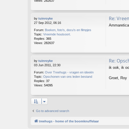
Views:
282637
Re: Vree
by
tuinroyke
27 Sep 2012, 06:16
Ammaretica 
Forum:
Boeken, foto's, docu's en filmpjes
Topic:
Vreemde houtsoort.
Replies:
365
Views:
282637
Re: Opsc
by
tuinroyke
03 Jun 2011, 22:30
ik ook, ik o
Forum:
Over Treehugs - vragen en ideeën
Topic:
Opschonen van ons leden bestand
Groet, Roy
Replies:
37
Views:
54095
Go to advanced search
treehugs - home of the boomknuffelaar