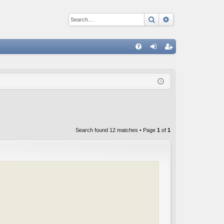
Search
Advanced sear
Q
FA
og
eg
Q
in
ist
er
Search found 12 matches • Page
1
of
1