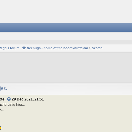
Regels forum
treehugs - home of the boomknuffelaar
Search
jes.
ote:
29 Dec 2021, 21:51
ht rustig hier...
...