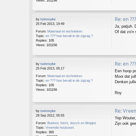
Views:
101156
Re: en ??
by
tuinroyke
25 Feb 2013, 19:49
Ja, patjuh. 
Of dat zo'n 
Forum:
Materiaal en technieken
Topic:
en ??? hoe bevalt ie de zigzag ?
Replies:
105
Views:
101156
Re: en ??
by
tuinroyke
25 Feb 2013, 05:17
Een hoop po
Mooi dat jul
Forum:
Materiaal en technieken
Topic:
en ??? hoe bevalt ie de zigzag ?
Denken julli
Replies:
105
Views:
101156
Roy
Re: Vree
by
tuinroyke
28 Sep 2012, 05:55
Yep Wouter,
Zijn ook ge
Forum:
Boeken, foto's, docu's en filmpjes
Topic:
Vreemde houtsoort.
Replies:
365