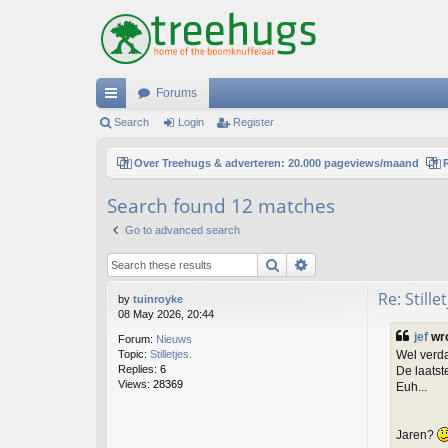
Forums
ui
Search
Login
Register
ck
Over Treehugs & adverteren: 20.000 pageviews/maand
lin
Search found 12 matches
ks
Go to advanced search
Search
Advanced search
Re: Stillet
by
tuinroyke
08 May 2026, 20:44
jef
wr
Forum:
Nieuws
Wel verdac
Topic:
Stilletjes.
Replies:
6
De laatste
Views:
28369
Euh...
Jaren?