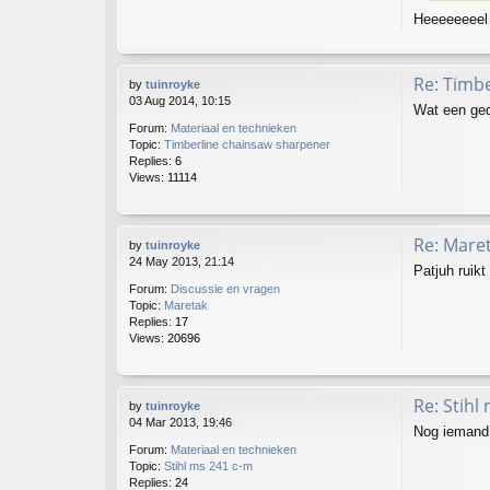
Heeeeeeeel 
Re: Timb
by
tuinroyke
03 Aug 2014, 10:15
Wat een gedo
Forum:
Materiaal en technieken
Topic:
Timberline chainsaw sharpener
Replies:
6
Views:
11114
Re: Mare
by
tuinroyke
24 May 2013, 21:14
Patjuh ruikt 
Forum:
Discussie en vragen
Topic:
Maretak
Replies:
17
Views:
20696
Re: Stihl
by
tuinroyke
04 Mar 2013, 19:46
Nog iemand
Forum:
Materiaal en technieken
Topic:
Stihl ms 241 c-m
Replies:
24