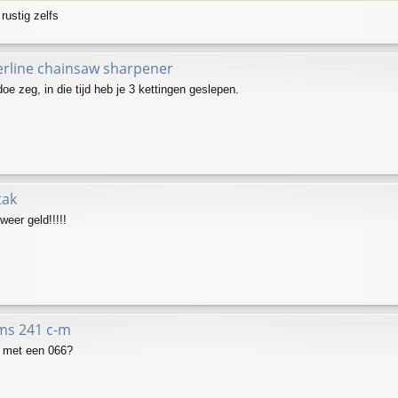
rustig zelfs
erline chainsaw sharpener
e zeg, in die tijd heb je 3 kettingen geslepen.
tak
weer geld!!!!!
 ms 241 c-m
 met een 066?