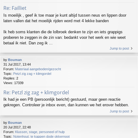
Re: Failliet
Is moeilijk , geef ik toe maar je kunt altijd tussen neus en lippen door
laten vallen dat het moeilijk rijden word met 4 lekke banden
Ik heb soms klanten die de lolbroek denken te zijn en iets grappigs
proberen te zeggen in de zin van: bedankt voor het werk en wie weet
betaal ik niet. Dan zeg ik ...
Jump to post
by
Bouman
31 Jul 2017, 13:44
Forum:
Materiaal aangeboden/gezocht
Topic:
Petzl zig zag + klimgordel
Replies:
2
Views:
17339
Re: Petzl zig zag + klimgordel
Ik had je een PB (persoonlijk bericht) gestuurd, maar geen reactie
gekregen. Controleer je inbox even, dan kunnen we het erover hebben.
Jump to post
by
Bouman
20 Jul 2017, 22:48
Forum:
Klussen, stage, personeel of hulp
Topic:
Notenhout; te kappen dode okkernoot