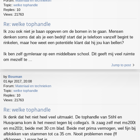
Forum:
Materiaal en technieken
Topic:
welke tophandle
Replies:
10
Views:
21763
Re: welke tophandle
Ik zou ook niet je baan opgeven om de bomen in te gaan. Mensen
denken soms dat als je een bedrijf start dat je telefoon vanzelf begint te
rinkelen, maar hoe weet een potentiële klant dat hij jou kan bellen?
Ik ben zelf gymleraar op een middelbare school. Dit geeft mij veel ruimte
om mezelf te ...
Jump to post
by
Bouman
01 Apr 2017, 20:08
Forum:
Materiaal en technieken
Topic:
welke tophandle
Replies:
10
Views:
21763
Re: welke tophandle
Ik denk dat het niet heel veel uitmaakt. De tophandle van Stihl en
Husqvarna kom ik het meest tegen bij collega's. Ik zaag zelf met ms200t
en ms201t, beide met 30 cm blad. Beide met prima vermogen, wel fijn bij
afblokken van stammen tot ca 35 cm. Nooit problemen mee (ff
afkloppen...) maar het is ...