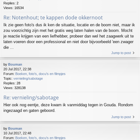
Replies:
2
Views:
16534
Re: Notenhout; te kappen dode okkernoot
Ik zie geen foto's dus ik ken de situatie, locatie en de boom niet, maar ik
zou voorzichtig zijn met het gratis weg laten halen van de boom. Mocht
je reactie krijgen van een liefhebber, probeer dan wel het zaagwerk uit te
laten voeren door een professional en niet door bijvoorbeeld 'een zwager
die ...
Jump to post
by
Bouman
20 Jul 2017, 22:38
Forum:
Boeken, foto's, docu's en filmpjes
Topic:
vernieling/sabotage
Replies:
28
Views:
328138
Re: vernieling/sabotage
Hier ook nog eentje, deze kwam ik vanmiddag tegen in Gouda. Rondom
ingezaagd en gaten geboord.
Jump to post
by
Bouman
10 Jul 2017, 22:48
Forum:
Boeken, foto's, docu's en filmpjes