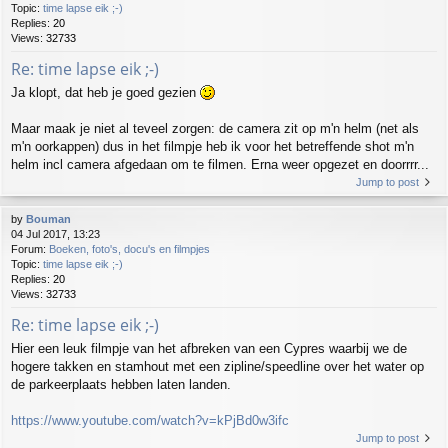
Topic:
time lapse eik ;-)
Replies:
20
Views:
32733
Re: time lapse eik ;-)
Ja klopt, dat heb je goed gezien
Maar maak je niet al teveel zorgen: de camera zit op m'n helm (net als
m'n oorkappen) dus in het filmpje heb ik voor het betreffende shot m'n
helm incl camera afgedaan om te filmen. Erna weer opgezet en doorrrr...
Jump to post
by
Bouman
04 Jul 2017, 13:23
Forum:
Boeken, foto's, docu's en filmpjes
Topic:
time lapse eik ;-)
Replies:
20
Views:
32733
Re: time lapse eik ;-)
Hier een leuk filmpje van het afbreken van een Cypres waarbij we de
hogere takken en stamhout met een zipline/speedline over het water op
de parkeerplaats hebben laten landen.
https://www.youtube.com/watch?v=kPjBd0w3ifc
Jump to post