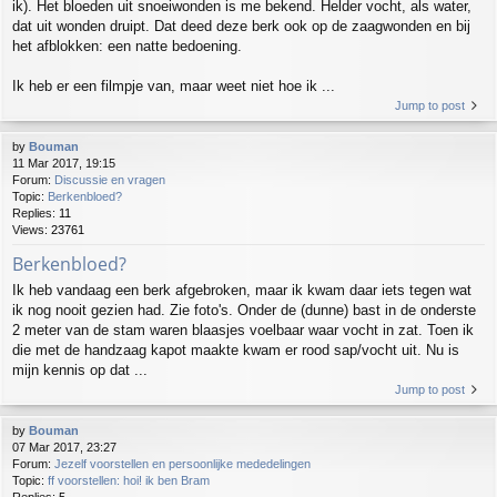
ik). Het bloeden uit snoeiwonden is me bekend. Helder vocht, als water,
dat uit wonden druipt. Dat deed deze berk ook op de zaagwonden en bij
het afblokken: een natte bedoening.
Ik heb er een filmpje van, maar weet niet hoe ik ...
Jump to post
by
Bouman
11 Mar 2017, 19:15
Forum:
Discussie en vragen
Topic:
Berkenbloed?
Replies:
11
Views:
23761
Berkenbloed?
Ik heb vandaag een berk afgebroken, maar ik kwam daar iets tegen wat
ik nog nooit gezien had. Zie foto's. Onder de (dunne) bast in de onderste
2 meter van de stam waren blaasjes voelbaar waar vocht in zat. Toen ik
die met de handzaag kapot maakte kwam er rood sap/vocht uit. Nu is
mijn kennis op dat ...
Jump to post
by
Bouman
07 Mar 2017, 23:27
Forum:
Jezelf voorstellen en persoonlijke mededelingen
Topic:
ff voorstellen: hoi! ik ben Bram
Replies:
5