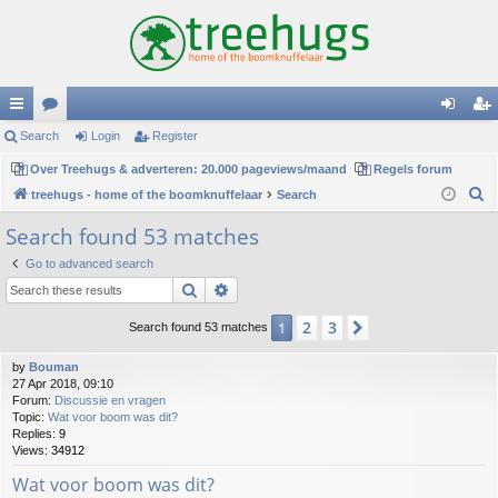
ui
Search
or
Login
Register
og
eg
ck
Over Treehugs & adverteren: 20.000 pageviews/maand
u
Regels forum
in
ist
S
treehugs - home of the boomknuffelaar
Search
lin
m
er
e
Search found 53 matches
ks
s
a
Go to advanced search
r
Search
Advanced search
c
h
2
3
1
Next
Search found 53 matches
by
Bouman
27 Apr 2018, 09:10
Forum:
Discussie en vragen
Topic:
Wat voor boom was dit?
Replies:
9
Views:
34912
Wat voor boom was dit?