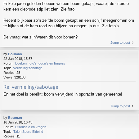
Enkele jaren geleden hebben we een boom gekapt, waarbij de uiterste
kern een dieprode stip liet zien. Zie foto
Recent blijkbaar zo’n zelfde boom gekapt en een schijf meegenomen om
te kijken of de kern rood zou blijven na drogen: ja dus. Zie foto’s
De vraag: wat zijn/waren dit voor bomen?
Jump to post
by
Bouman
22 Jan 2018, 15:57
Forum:
Boeken, foto's, docu's en filmpjes
Topic:
vernieling/sabotage
Replies:
28
Views:
328138
Re: vernieling/sabotage
En het doel is bereikt: boom verwijderd in opdracht van gemeente!
Jump to post
by
Bouman
16 Jan 2018, 16:43
Forum:
Discussie en vragen
Topic:
Talon Spurs Eldelrid
Replies:
11