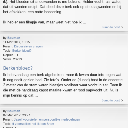
ik). Het bloeden uit snoeiwonden is me bekend. Helder vocht, als water,
dat uit wonden druipt. Dat deed deze berk ook op de zaagwonden en bij
het afblokken: een natte bedoening.
Ik heb er een filmpje van, maar weet niet hoe ik ...
Jump to post
by
Bouman
11 Mar 2017, 19:15
Forum:
Discussie en vragen
Topic:
Berkenbloed?
Replies:
11
Views:
23713
Berkenbloed?
Ik heb vandaag een berk afgebroken, maar ik kwam daar iets tegen wat
ik nog nooit gezien had. Zie foto's. Onder de (dunne) bast in de onderste
2 meter van de stam waren blaasjes voelbaar waar vocht in zat. Toen ik
die met de handzaag kapot maakte kwam er rood sap/vocht uit. Nu is
mijn kennis op dat ...
Jump to post
by
Bouman
07 Mar 2017, 23:27
Forum:
Jezelf voorstellen en persoonlijke mededelingen
Topic:
ff voorstellen: hoi! ik ben Bram
Replies:
5