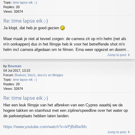
Topic:
time lapse eik ;-)
Replies:
20
Views:
32674
Re: time lapse eik ;-)
Ja klopt, dat heb je goed gezien
Maar maak je niet al teveel zorgen: de camera zit op m'n helm (net als
m'n oorkappen) dus in het filmpje heb ik voor het betreffende shot m'n
helm incl camera afgedaan om te filmen. Erna weer opgezet en doorrrr...
Jump to post
by
Bouman
04 Jul 2017, 13:23
Forum:
Boeken, foto's, docu's en filmpjes
Topic:
time lapse eik ;-)
Replies:
20
Views:
32674
Re: time lapse eik ;-)
Hier een leuk filmpje van het afbreken van een Cypres waarbij we de
hogere takken en stamhout met een zipline/speedline over het water op
de parkeerplaats hebben laten landen.
https://www.youtube.com/watch?v=kPjBd0w3ifc
Jump to post