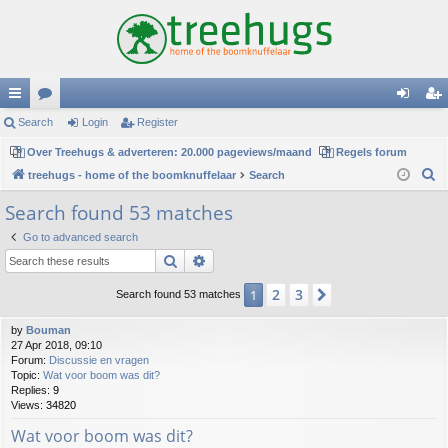
ui
Search
or
Login
Register
og
eg
ck
Over Treehugs & adverteren: 20.000 pageviews/maand
u
Regels forum
in
ist
S
treehugs - home of the boomknuffelaar
Search
lin
m
er
e
Search found 53 matches
ks
s
a
Go to advanced search
r
Search
Advanced search
c
h
2
3
1
Next
Search found 53 matches
by
Bouman
27 Apr 2018, 09:10
Forum:
Discussie en vragen
Topic:
Wat voor boom was dit?
Replies:
9
Views:
34820
Wat voor boom was dit?