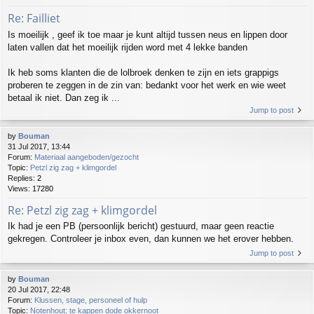
Re: Failliet
Is moeilijk , geef ik toe maar je kunt altijd tussen neus en lippen door
laten vallen dat het moeilijk rijden word met 4 lekke banden
Ik heb soms klanten die de lolbroek denken te zijn en iets grappigs
proberen te zeggen in de zin van: bedankt voor het werk en wie weet
betaal ik niet. Dan zeg ik ...
Jump to post
by
Bouman
31 Jul 2017, 13:44
Forum:
Materiaal aangeboden/gezocht
Topic:
Petzl zig zag + klimgordel
Replies:
2
Views:
17280
Re: Petzl zig zag + klimgordel
Ik had je een PB (persoonlijk bericht) gestuurd, maar geen reactie
gekregen. Controleer je inbox even, dan kunnen we het erover hebben.
Jump to post
by
Bouman
20 Jul 2017, 22:48
Forum:
Klussen, stage, personeel of hulp
Topic:
Notenhout; te kappen dode okkernoot