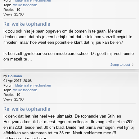
Forum:
Materiaal en technieken
Topic:
welke tophandle
Replies:
10
Views:
21703
Re: welke tophandle
Ik zou ook niet je baan opgeven om de bomen in te gaan. Mensen
denken soms dat als je een bedrijf start dat je telefoon vanzelf begint te
rinkelen, maar hoe weet een potentiële klant dat hij jou kan bellen?
Ik ben zelf gymleraar op een middelbare school. Dit geeft mij veel ruimte
om mezelf te ...
Jump to post
by
Bouman
01 Apr 2017, 20:08
Forum:
Materiaal en technieken
Topic:
welke tophandle
Replies:
10
Views:
21703
Re: welke tophandle
Ik denk dat het niet heel veel uitmaakt. De tophandle van Stihl en
Husqvarna kom ik het meest tegen bij collega's. Ik zaag zelf met ms200t
en ms201t, beide met 30 cm blad. Beide met prima vermogen, wel fijn bij
afblokken van stammen tot ca 35 cm. Nooit problemen mee (ff
afkloppen...) maar het is ...