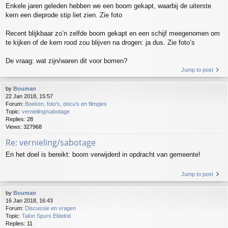
Enkele jaren geleden hebben we een boom gekapt, waarbij de uiterste
kern een dieprode stip liet zien. Zie foto
Recent blijkbaar zo’n zelfde boom gekapt en een schijf meegenomen om
te kijken of de kern rood zou blijven na drogen: ja dus. Zie foto’s
De vraag: wat zijn/waren dit voor bomen?
Jump to post
by
Bouman
22 Jan 2018, 15:57
Forum:
Boeken, foto's, docu's en filmpjes
Topic:
vernieling/sabotage
Replies:
28
Views:
327968
Re: vernieling/sabotage
En het doel is bereikt: boom verwijderd in opdracht van gemeente!
Jump to post
by
Bouman
16 Jan 2018, 16:43
Forum:
Discussie en vragen
Topic:
Talon Spurs Eldelrid
Replies:
11