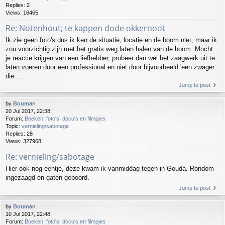
Replies:
2
Views:
16465
Re: Notenhout; te kappen dode okkernoot
Ik zie geen foto's dus ik ken de situatie, locatie en de boom niet, maar ik
zou voorzichtig zijn met het gratis weg laten halen van de boom. Mocht
je reactie krijgen van een liefhebber, probeer dan wel het zaagwerk uit te
laten voeren door een professional en niet door bijvoorbeeld 'een zwager
die ...
Jump to post
by
Bouman
20 Jul 2017, 22:38
Forum:
Boeken, foto's, docu's en filmpjes
Topic:
vernieling/sabotage
Replies:
28
Views:
327968
Re: vernieling/sabotage
Hier ook nog eentje, deze kwam ik vanmiddag tegen in Gouda. Rondom
ingezaagd en gaten geboord.
Jump to post
by
Bouman
10 Jul 2017, 22:48
Forum:
Boeken, foto's, docu's en filmpjes