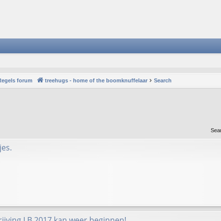
Regels forum
treehugs - home of the boomknuffelaar
Search
Sea
jes.
rijving LB 2017 kan weer beginnen!