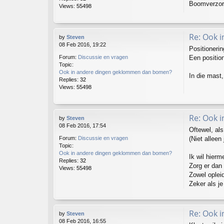
Boomverzorin
Views:
55498
Re: Ook 
by
Steven
08 Feb 2016, 19:22
Positionerin
Een position
Forum:
Discussie en vragen
Topic:
Ook in andere dingen geklommen dan bomen?
In die mast,
Replies:
32
Views:
55498
Re: Ook 
by
Steven
08 Feb 2016, 17:54
Oftewel, als
(Niet alleen
Forum:
Discussie en vragen
Topic:
Ook in andere dingen geklommen dan bomen?
Ik wil hier
Replies:
32
Zorg er dan 
Views:
55498
Zowel opleid
Zeker als je
Re: Ook 
by
Steven
08 Feb 2016, 16:55