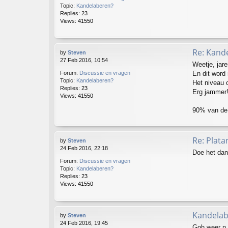
Topic:
Kandelaberen?
Replies:
23
Views:
41550
Re: Kand
by
Steven
27 Feb 2016, 10:54
Weetje, jar
En dit word
Forum:
Discussie en vragen
Topic:
Kandelaberen?
Het niveau 
Replies:
23
Erg jammer
Views:
41550
90% van de
Re: Plat
by
Steven
24 Feb 2016, 22:18
Doe het dan
Forum:
Discussie en vragen
Topic:
Kandelaberen?
Replies:
23
Views:
41550
Kandelab
by
Steven
24 Feb 2016, 19:45
Goh weer n 