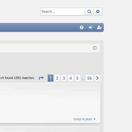
Search
Advanced sear
Q
FA
og
eg
Q
in
ist
er
Page
1
of
56
2
3
4
5
56
1
Next
rch found 1391 matches
…
Jump to post