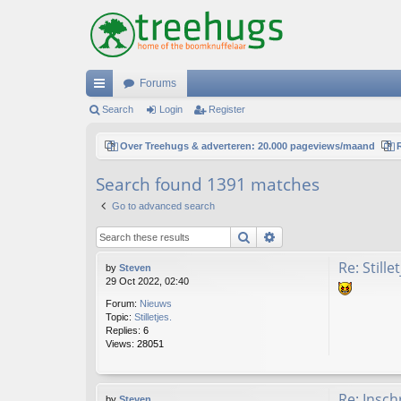
Forums
ui
Search
Login
Register
ck
Over Treehugs & adverteren: 20.000 pageviews/maand
lin
Search found 1391 matches
ks
Go to advanced search
Search
Advanced search
Re: Stillet
by
Steven
29 Oct 2022, 02:40
Forum:
Nieuws
Topic:
Stilletjes.
Replies:
6
Views:
28051
Re: Insch
by
Steven