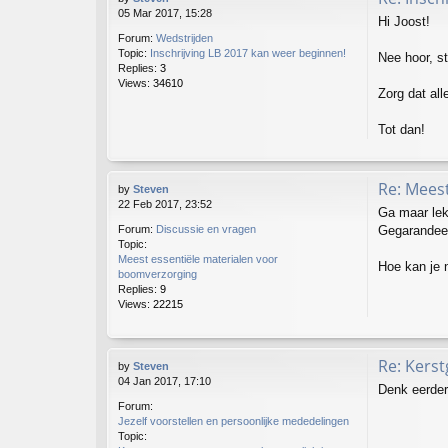
05 Mar 2017, 15:28
Hi Joost!
Forum:
Wedstrijden
Topic:
Inschrijving LB 2017 kan weer beginnen!
Nee hoor, s
Replies:
3
Views:
34610
Zorg dat al
Tot dan!
Re: Mees
by
Steven
22 Feb 2017, 23:52
Ga maar lek
Gegarandeer
Forum:
Discussie en vragen
Topic:
Meest essentiële materialen voor
Hoe kan je 
boomverzorging
Replies:
9
Views:
22215
Re: Kers
by
Steven
04 Jan 2017, 17:10
Denk eerde
Forum:
Jezelf voorstellen en persoonlijke mededelingen
Topic: