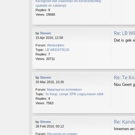
Kerstgroet met zwammen en kerstverlichting
(guttatie en zaklamp)
Replies:
9
Views:
19665
Re: LB W
by
Steven
15 Apr 2016, 12:58
Dat is gek e
Forum:
Wedstrijden
Topic:
LB WEDSTRIJD
Replies:
7
Views:
20711
Re: Te Ko
by
Steven
20 Mar 2016, 10:26
Nou Geert g
Forum:
Materiaal en technieken
Topic:
Te Koop. compl. EPR zuigsysteem stihll
Replies:
4
Views:
7563
Re: Kand
by
Steven
28 Feb 2016, 00:12
Innemen en 
Forum:
Discussie en vragen