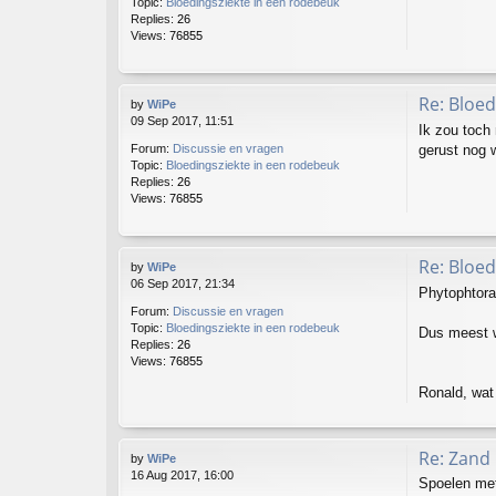
Topic:
Bloedingsziekte in een rodebeuk
Replies:
26
Views:
76855
Re: Bloed
by
WiPe
09 Sep 2017, 11:51
Ik zou toch 
gerust nog 
Forum:
Discussie en vragen
Topic:
Bloedingsziekte in een rodebeuk
Replies:
26
Views:
76855
Re: Bloed
by
WiPe
06 Sep 2017, 21:34
Phytophtora
Forum:
Discussie en vragen
Topic:
Bloedingsziekte in een rodebeuk
Dus meest w
Replies:
26
Views:
76855
Ronald, wat
Re: Zand 
by
WiPe
16 Aug 2017, 16:00
Spoelen met