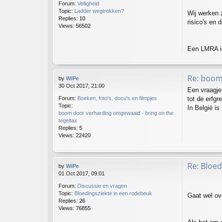
Forum:
Veiligheid
Topic:
Ladder wegtrekken?
Wij werken 
Replies:
10
risico's en 
Views:
56502
Een LMRA is 
Re: boom
by
WiPe
30 Oct 2017, 21:00
Een vraagje
tot de erfgr
Forum:
Boeken, foto's, docu's en filmpjes
Topic:
In België is
boom door verharding omgewaaid - bring on the
tegeltax
Replies:
5
Views:
22420
Re: Bloed
by
WiPe
01 Oct 2017, 09:01
Forum:
Discussie en vragen
Topic:
Bloedingsziekte in een rodebeuk
Gaat wel ov
Replies:
26
Views:
76855