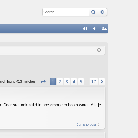
Search
Advanced sear
Q
FA
og
eg
Q
in
ist
er
Page
1
of
17
2
3
4
5
17
1
Next
arch found 413 matches
…
Daar stat ook altijd in hoe groot een boom wordt. Als je
.
Jump to post