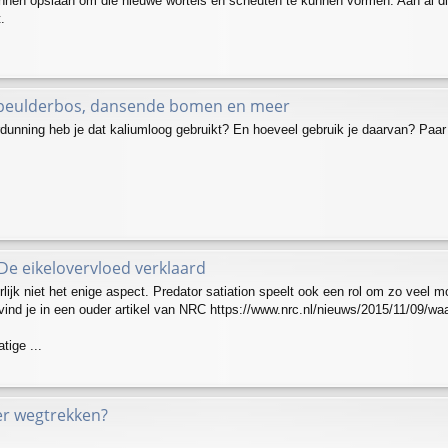
nnen opslaan om die nieuwe wortels en scheuten te kunnen vormen. Aan al d
.
Speulderbos, dansende bomen en meer
rdunning heb je dat kaliumloog gebruikt? En hoeveel gebruik je daarvan? Paar
De eikelovervloed verklaard
rlijk niet het enige aspect. Predator satiation speelt ook een rol om zo veel
 vind je in een ouder artikel van NRC https://www.nrc.nl/nieuws/2015/11/09/
tige ...
er wegtrekken?