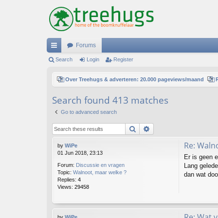
Forums
ui
Search
Login
Register
ck
Over Treehugs & adverteren: 20.000 pageviews/maand
lin
Search found 413 matches
ks
Go to advanced search
Search
Advanced search
Re: Waln
by
WiPe
01 Jun 2018, 23:13
Er is geen e
Lang gelede
Forum:
Discussie en vragen
Topic:
Walnoot, maar welke ?
dan wat door
Replies:
4
Views:
29458
Re: Wat 
by
WiPe