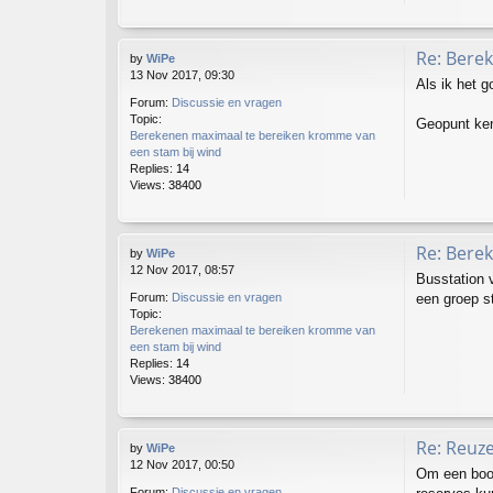
Re: Bere
by
WiPe
13 Nov 2017, 09:30
Als ik het g
Forum:
Discussie en vragen
Topic:
Geopunt ken
Berekenen maximaal te bereiken kromme van
een stam bij wind
Replies:
14
Views:
38400
Re: Bere
by
WiPe
12 Nov 2017, 08:57
Busstation 
een groep s
Forum:
Discussie en vragen
Topic:
Berekenen maximaal te bereiken kromme van
een stam bij wind
Replies:
14
Views:
38400
Re: Reuz
by
WiPe
12 Nov 2017, 00:50
Om een boom
Forum:
Discussie en vragen