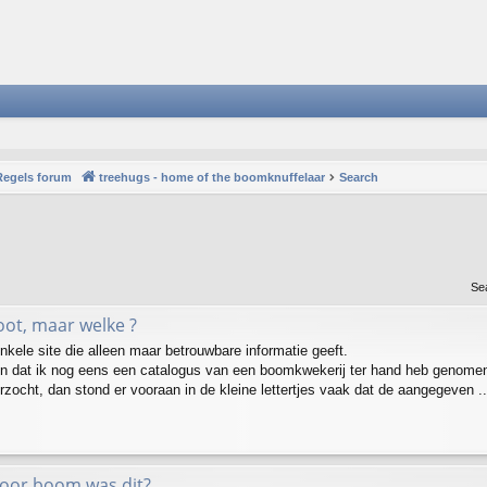
Regels forum
treehugs - home of the boomknuffelaar
Search
Se
oot, maar welke ?
nkele site die alleen maar betrouwbare informatie geeft.
n dat ik nog eens een catalogus van een boomkwekerij ter hand heb genomen. 
zocht, dan stond er vooraan in de kleine lettertjes vaak dat de aangegeven ..
voor boom was dit?