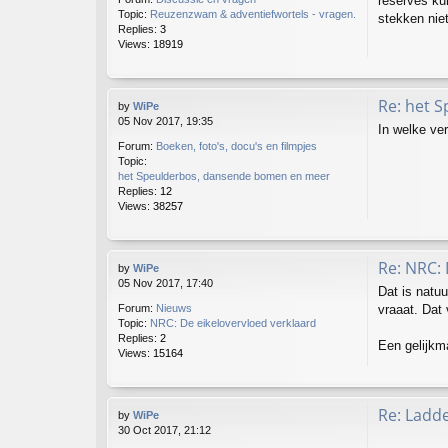
reserves ku
Topic:
Reuzenzwam & adventiefwortels - vragen.
stekken niet
Replies:
3
Views:
18919
Re: het 
by
WiPe
05 Nov 2017, 19:35
In welke ve
Forum:
Boeken, foto's, docu's en filmpjes
Topic:
het Speulderbos, dansende bomen en meer
Replies:
12
Views:
38257
Re: NRC: 
by
WiPe
05 Nov 2017, 17:40
Dat is natuu
vraaat. Dat
Forum:
Nieuws
Topic:
NRC: De eikelovervloed verklaard
Replies:
2
Een gelijkma
Views:
15164
Re: Ladd
by
WiPe
30 Oct 2017, 21:12