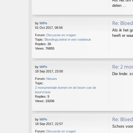
Als het om 
delen ...
Re: Bloed
by
WiPe
01 Oct 2017, 08:56
Als ik het g
heeft er wa
Forum:
Discussie en vragen
Topic:
Bloedingsziekte in een rodebeuk
Replies:
26
Views:
76855
Re: 2 mo
by
WiPe
18 Sep 2017, 23:00
Die linde: z
Forum:
Nieuws
Topic:
2 monumentale bomen en de boom van de
buurvrouw
Replies:
5
Views:
19206
Re: Bloed
by
WiPe
18 Sep 2017, 22:57
Schors voor
Forum:
Discussie en vragen