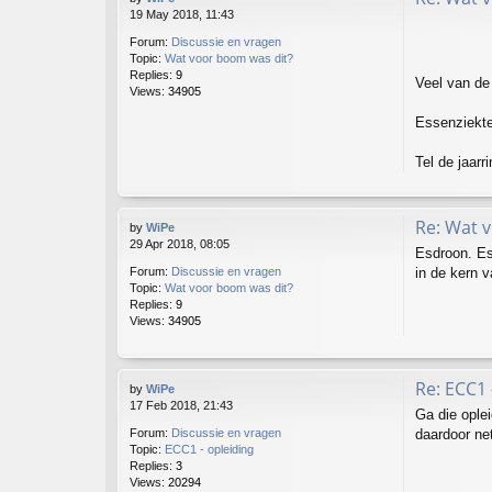
19 May 2018, 11:43
Forum:
Discussie en vragen
Topic:
Wat voor boom was dit?
Replies:
9
Veel van de
Views:
34905
Essenziekte
Tel de jaarr
Re: Wat 
by
WiPe
29 Apr 2018, 08:05
Esdroon. Es
in de kern 
Forum:
Discussie en vragen
Topic:
Wat voor boom was dit?
Replies:
9
Views:
34905
Re: ECC1 
by
WiPe
17 Feb 2018, 21:43
Ga die oplei
daardoor net
Forum:
Discussie en vragen
Topic:
ECC1 - opleiding
Replies:
3
Views:
20294