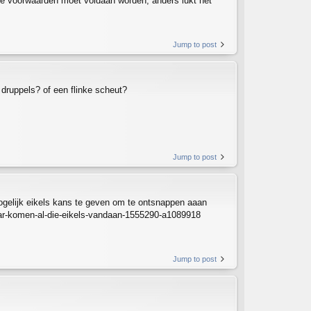
ie voorwaarden moet voldaan worden, anders lukt het
Jump to post
 druppels? of een flinke scheut?
Jump to post
 mogelijk eikels kans te geven om te ontsnappen aaan
waar-komen-al-die-eikels-vandaan-1555290-a1089918
Jump to post