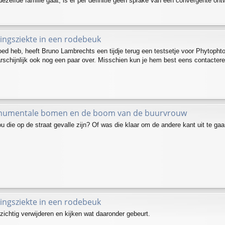
dezelfde familie gaat, is er per definitie geen sprake van een convergente 
ingsziekte in een rodebeuk
oed heb, heeft Bruno Lambrechts een tijdje terug een testsetje voor Phytophto
arschijnlijk ook nog een paar over. Misschien kun je hem best eens contacter
numentale bomen en de boom van de buurvrouw
ou die op de straat gevalle zijn? Of was die klaar om de andere kant uit te ga
ingsziekte in een rodebeuk
zichtig verwijderen en kijken wat daaronder gebeurt.