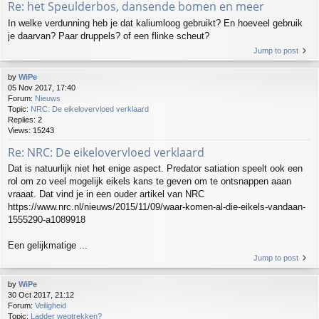
Re: het Speulderbos, dansende bomen en meer
In welke verdunning heb je dat kaliumloog gebruikt? En hoeveel gebruik
je daarvan? Paar druppels? of een flinke scheut?
Jump to post
by
WiPe
05 Nov 2017, 17:40
Forum:
Nieuws
Topic:
NRC: De eikelovervloed verklaard
Replies:
2
Views:
15243
Re: NRC: De eikelovervloed verklaard
Dat is natuurlijk niet het enige aspect. Predator satiation speelt ook een
rol om zo veel mogelijk eikels kans te geven om te ontsnappen aaan
vraaat. Dat vind je in een ouder artikel van NRC
https://www.nrc.nl/nieuws/2015/11/09/waar-komen-al-die-eikels-vandaan-
1555290-a1089918
Een gelijkmatige ...
Jump to post
by
WiPe
30 Oct 2017, 21:12
Forum:
Veiligheid
Topic:
Ladder wegtrekken?