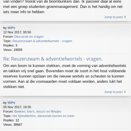
van vinden? Vooral van de boombunkers dan. Ik passeer daar al eens
met een groep studenten groenmanagement. Dan is het handig om net
iets meer info te hebben.
Jump to post
by
WiPe
12 Nov 2017, 00:50
Forum:
Discussie en vragen
Topic:
Reuzenzwam & adventiefwortels - vragen.
Replies:
3
Views:
19059
Re: Reuzenzwam & adventiefwortels - vragen.
Om een boom te kunnen stekken, moet de vorming van adventiefwortels
en takken vrij snel gaan. Bovendien moet de soort in het hout voldoende
reserves kunnen opslaan om die nieuwe wortels en scheuten te kunnen
vormen. Aan al die voorwaarden moet voldaan worden, anders lukt het
stekken niet.
Jump to post
by
WiPe
05 Nov 2017, 19:35
Forum:
Boeken, foto's, docu's en filmpjes
Topic:
het Speulderbos, dansende bomen en meer
Replies:
12
Views:
38667