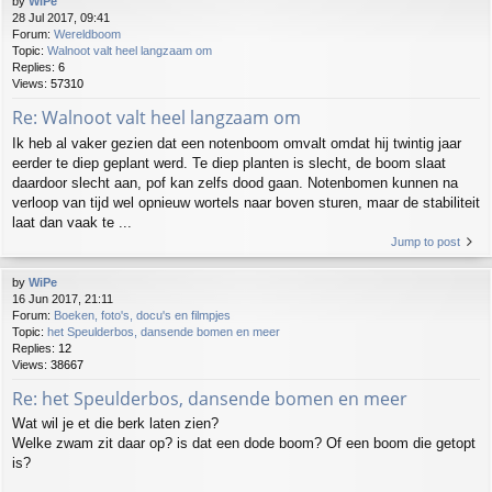
by
WiPe
28 Jul 2017, 09:41
Forum:
Wereldboom
Topic:
Walnoot valt heel langzaam om
Replies:
6
Views:
57310
Re: Walnoot valt heel langzaam om
Ik heb al vaker gezien dat een notenboom omvalt omdat hij twintig jaar
eerder te diep geplant werd. Te diep planten is slecht, de boom slaat
daardoor slecht aan, pof kan zelfs dood gaan. Notenbomen kunnen na
verloop van tijd wel opnieuw wortels naar boven sturen, maar de stabiliteit
laat dan vaak te ...
Jump to post
by
WiPe
16 Jun 2017, 21:11
Forum:
Boeken, foto's, docu's en filmpjes
Topic:
het Speulderbos, dansende bomen en meer
Replies:
12
Views:
38667
Re: het Speulderbos, dansende bomen en meer
Wat wil je et die berk laten zien?
Welke zwam zit daar op? is dat een dode boom? Of een boom die getopt
is?