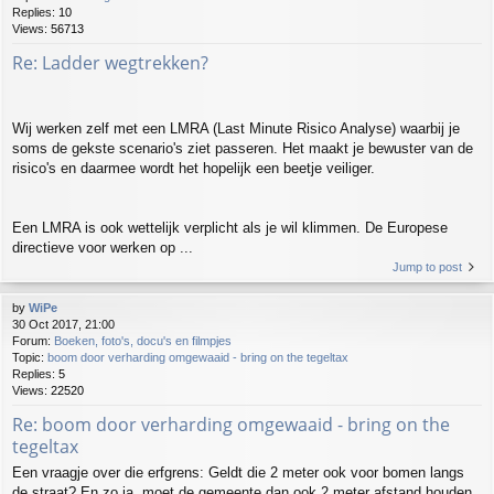
Replies:
10
Views:
56713
Re: Ladder wegtrekken?
Wij werken zelf met een LMRA (Last Minute Risico Analyse) waarbij je
soms de gekste scenario's ziet passeren. Het maakt je bewuster van de
risico's en daarmee wordt het hopelijk een beetje veiliger.
Een LMRA is ook wettelijk verplicht als je wil klimmen. De Europese
directieve voor werken op ...
Jump to post
by
WiPe
30 Oct 2017, 21:00
Forum:
Boeken, foto's, docu's en filmpjes
Topic:
boom door verharding omgewaaid - bring on the tegeltax
Replies:
5
Views:
22520
Re: boom door verharding omgewaaid - bring on the
tegeltax
Een vraagje over die erfgrens: Geldt die 2 meter ook voor bomen langs
de straat? En zo ja, moet de gemeente dan ook 2 meter afstand houden