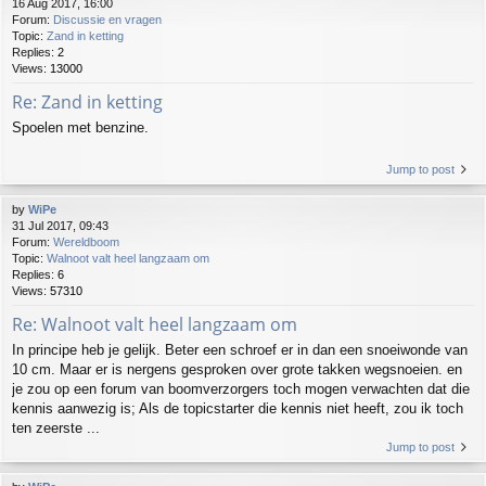
16 Aug 2017, 16:00
Forum:
Discussie en vragen
Topic:
Zand in ketting
Replies:
2
Views:
13000
Re: Zand in ketting
Spoelen met benzine.
Jump to post
by
WiPe
31 Jul 2017, 09:43
Forum:
Wereldboom
Topic:
Walnoot valt heel langzaam om
Replies:
6
Views:
57310
Re: Walnoot valt heel langzaam om
In principe heb je gelijk. Beter een schroef er in dan een snoeiwonde van
10 cm. Maar er is nergens gesproken over grote takken wegsnoeien. en
je zou op een forum van boomverzorgers toch mogen verwachten dat die
kennis aanwezig is; Als de topicstarter die kennis niet heeft, zou ik toch
ten zeerste ...
Jump to post