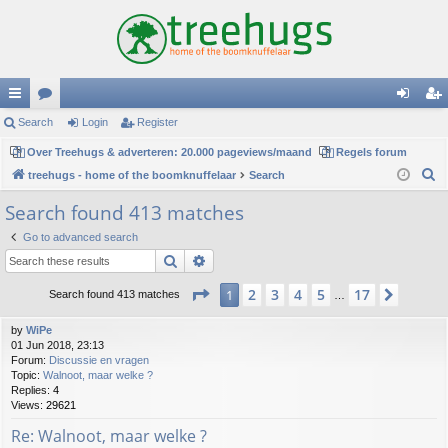
ui
Search
or
Login
Register
og
eg
ck
Over Treehugs & adverteren: 20.000 pageviews/maand
u
Regels forum
in
ist
S
treehugs - home of the boomknuffelaar
Search
lin
m
er
e
Search found 413 matches
ks
s
a
Go to advanced search
r
Search
Advanced search
c
h
Page
1
of
17
2
3
4
5
17
1
Next
Search found 413 matches
…
by
WiPe
01 Jun 2018, 23:13
Forum:
Discussie en vragen
Topic:
Walnoot, maar welke ?
Replies:
4
Views:
29621
Re: Walnoot, maar welke ?