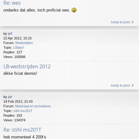
Re: wes
ondanks dat alles, toch proficiat wes.
Jump to post
by
jef
22 Apr 2012, 15:15
Forum:
Wedstrijden
Topic:
LBaby!
Replies:
127
Views:
100566
LB-wedstrijden 2012
dikke ficiat dennis!
Jump to post
by
jef
19 Feb 2012, 21:43
Forum:
Materiaal en technieken
Topic:
stihl ms201T
Replies:
153
Views:
134374
Re: stihl ms201T
heb momenteel 4 200t's