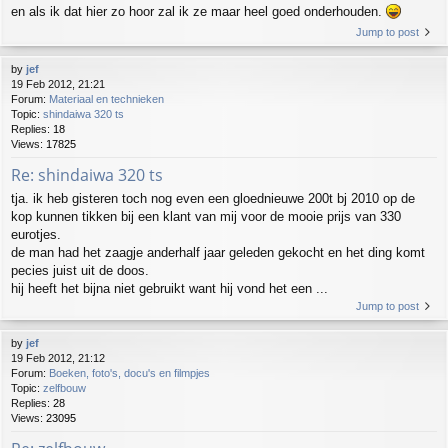
en als ik dat hier zo hoor zal ik ze maar heel goed onderhouden.
Jump to post
by
jef
19 Feb 2012, 21:21
Forum:
Materiaal en technieken
Topic:
shindaiwa 320 ts
Replies:
18
Views:
17825
Re: shindaiwa 320 ts
tja. ik heb gisteren toch nog even een gloednieuwe 200t bj 2010 op de
kop kunnen tikken bij een klant van mij voor de mooie prijs van 330
eurotjes.
de man had het zaagje anderhalf jaar geleden gekocht en het ding komt
pecies juist uit de doos.
hij heeft het bijna niet gebruikt want hij vond het een ...
Jump to post
by
jef
19 Feb 2012, 21:12
Forum:
Boeken, foto's, docu's en filmpjes
Topic:
zelfbouw
Replies:
28
Views:
23095