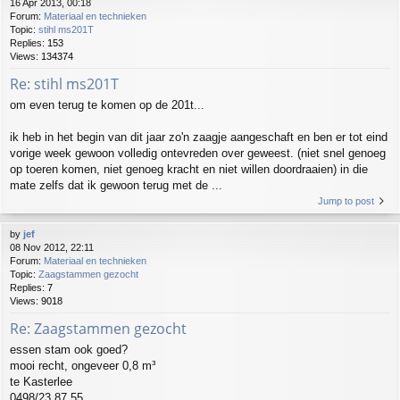
16 Apr 2013, 00:18
Forum:
Materiaal en technieken
Topic:
stihl ms201T
Replies:
153
Views:
134374
Re: stihl ms201T
om even terug te komen op de 201t...
ik heb in het begin van dit jaar zo'n zaagje aangeschaft en ben er tot eind
vorige week gewoon volledig ontevreden over geweest. (niet snel genoeg
op toeren komen, niet genoeg kracht en niet willen doordraaien) in die
mate zelfs dat ik gewoon terug met de ...
Jump to post
by
jef
08 Nov 2012, 22:11
Forum:
Materiaal en technieken
Topic:
Zaagstammen gezocht
Replies:
7
Views:
9018
Re: Zaagstammen gezocht
essen stam ook goed?
mooi recht, ongeveer 0,8 m³
te Kasterlee
0498/23 87 55