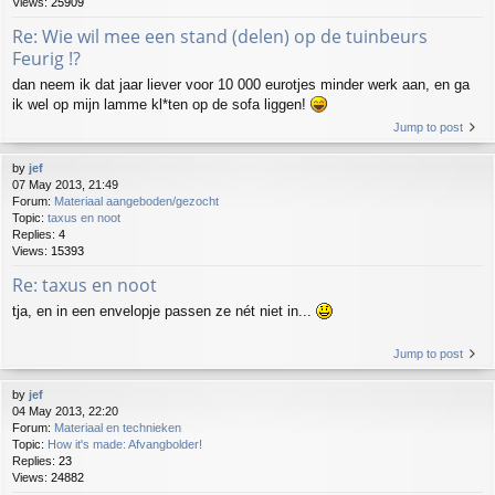
Views:
25909
Re: Wie wil mee een stand (delen) op de tuinbeurs
Feurig !?
dan neem ik dat jaar liever voor 10 000 eurotjes minder werk aan, en ga
ik wel op mijn lamme kl*ten op de sofa liggen!
Jump to post
by
jef
07 May 2013, 21:49
Forum:
Materiaal aangeboden/gezocht
Topic:
taxus en noot
Replies:
4
Views:
15393
Re: taxus en noot
tja, en in een envelopje passen ze nét niet in...
Jump to post
by
jef
04 May 2013, 22:20
Forum:
Materiaal en technieken
Topic:
How it's made: Afvangbolder!
Replies:
23
Views:
24882