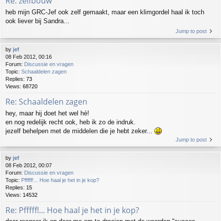
Re: zelfbouw
heb mijn GRC-Jef ook zelf gemaakt, maar een klimgordel haal ik toch
ook liever bij Sandra...
Jump to post
by
jef
08 Feb 2012, 00:16
Forum:
Discussie en vragen
Topic:
Schaaldelen zagen
Replies:
73
Views:
68720
Re: Schaaldelen zagen
hey, maar hij doet het wel hè!
en nog redelijk recht ook, heb ik zo de indruk.
jezelf behelpen met de middelen die je hebt zeker...
Jump to post
by
jef
08 Feb 2012, 00:07
Forum:
Discussie en vragen
Topic:
Pfffff!... Hoe haal je het in je kop?
Replies:
15
Views:
14532
Re: Pfffff!... Hoe haal je het in je kop?