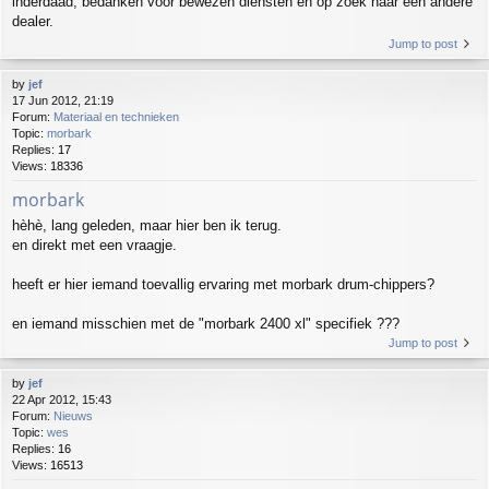
inderdaad, bedanken voor bewezen diensten en op zoek naar een andere
dealer.
Jump to post
by
jef
17 Jun 2012, 21:19
Forum:
Materiaal en technieken
Topic:
morbark
Replies:
17
Views:
18336
morbark
hèhè, lang geleden, maar hier ben ik terug.
en direkt met een vraagje.
heeft er hier iemand toevallig ervaring met morbark drum-chippers?
en iemand misschien met de "morbark 2400 xl" specifiek ???
Jump to post
by
jef
22 Apr 2012, 15:43
Forum:
Nieuws
Topic:
wes
Replies:
16
Views:
16513