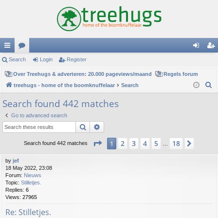
ui
Search
or
Login
Register
og
eg
ck
Over Treehugs & adverteren: 20.000 pageviews/maand
u
Regels forum
in
ist
S
treehugs - home of the boomknuffelaar
Search
lin
m
er
e
Search found 442 matches
ks
s
a
Go to advanced search
r
Search
Advanced search
c
h
Page
1
of
18
2
3
4
5
18
1
Next
Search found 442 matches
…
by
jef
18 May 2022, 23:08
Forum:
Nieuws
Topic:
Stilletjes.
Replies:
6
Views:
27965
Re: Stilletjes.