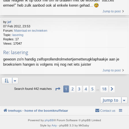
daar reageer ik op door me om te draaien met de woorden "succes
ermee!" heb zulk aanbod ook al enkele keren gehad...
Jump to post
by
jef
07 Feb 2012, 23:53
Forum:
Materiaal en technieken
Topic:
lasering
Replies:
17
Views:
17047
Re: lasering
gewoon zo'n handig zelfoprollendrolmetertjemetterugklaphaakje aan je
broeksriem hangen is volgens mij nog net iets juister
Jump to post
Page
1
of
18
2
3
4
5
18
1
Next
Search found 442 matches
…
Jump to
treehugs - home of the boomknuffelaar
Contact us
Powered by
phpBB
® Forum Software © phpBB Limited
Style by
Arty
- phpBB 3.3 by MrGaby