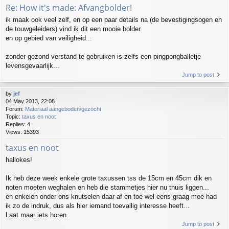
Re: How it's made: Afvangbolder!
ik maak ook veel zelf, en op een paar details na (de bevestigingsogen en
de touwgeleiders) vind ik dit een mooie bolder.
en op gebied van veiligheid...
zonder gezond verstand te gebruiken is zelfs een pingpongballetje
levensgevaarlijk...
Jump to post
by
jef
04 May 2013, 22:08
Forum:
Materiaal aangeboden/gezocht
Topic:
taxus en noot
Replies:
4
Views:
15393
taxus en noot
hallokes!
Ik heb deze week enkele grote taxussen tss de 15cm en 45cm dik en
noten moeten weghalen en heb die stammetjes hier nu thuis liggen...
en enkelen onder ons knutselen daar af en toe wel eens graag mee had
ik zo de indruk, dus als hier iemand toevallig interesse heeft...
Laat maar iets horen.
Jump to post