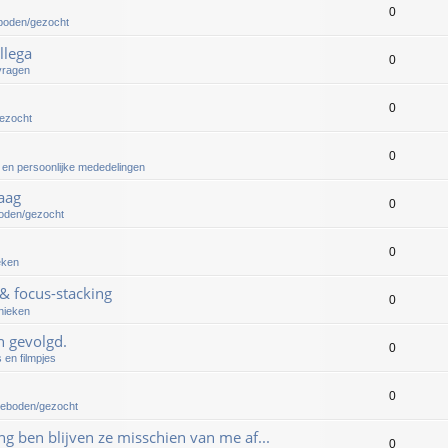
0
boden/gezocht
llega
0
vragen
0
gezocht
0
n en persoonlijke mededelingen
aag
0
boden/gezocht
0
eken
& focus-stacking
0
nieken
n gevolgd.
0
 en filmpjes
0
geboden/gezocht
ing ben blijven ze misschien van me af...
0