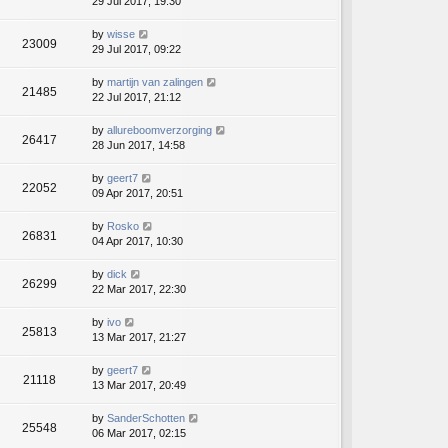
29 Jul 2017, 19:30
by
wisse
23009
29 Jul 2017, 09:22
by
martijn van zalingen
21485
22 Jul 2017, 21:12
by
allureboomverzorging
26417
28 Jun 2017, 14:58
by
geert7
22052
09 Apr 2017, 20:51
by
Rosko
26831
04 Apr 2017, 10:30
by
dick
26299
22 Mar 2017, 22:30
by
ivo
25813
13 Mar 2017, 21:27
by
geert7
21118
13 Mar 2017, 20:49
by
SanderSchotten
25548
06 Mar 2017, 02:15