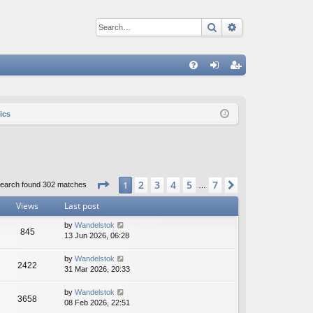
Search
Advanced sear
Q
FA
og
eg
Q
in
ist
ics
er
Page
1
of
7
2
3
4
5
7
1
Next
earch found 302 matches
…
Views
Last post
by
Wandelstok
845
13 Jun 2026, 06:28
by
Wandelstok
2422
31 Mar 2026, 20:33
by
Wandelstok
3658
08 Feb 2026, 22:51