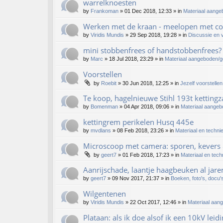
warrelknoesten
by
Frankoman
»
01 Dec 2018, 12:33
» in
Materiaal aange
Werken met de kraan - meelopen met co
by
Viridis Mundis
»
29 Sep 2018, 19:28
» in
Discussie en 
mini stobbenfrees of handstobbenfrees?
by
Marc
»
18 Jul 2018, 23:29
» in
Materiaal aangeboden/
Voorstellen
by
Roebit
»
30 Jun 2018, 12:25
» in
Jezelf voorstelle
Te koop, hagelnieuwe Stihl 193t kettingz
by
Bomenman
»
04 Apr 2018, 09:06
» in
Materiaal aange
kettingrem perikelen Husq 445e
by
mvdlans
»
08 Feb 2018, 23:26
» in
Materiaal en techni
Microscoop met camera: sporen, kevers 
by
geert7
»
01 Feb 2018, 17:23
» in
Materiaal en tech
Aanrijschade, laantje haagbeuken al jare
by
geert7
»
09 Nov 2017, 21:37
» in
Boeken, foto's, docu's
Wilgentenen
by
Viridis Mundis
»
22 Oct 2017, 12:46
» in
Materiaal aan
Plataan: als ik doe alsof ik een 10kV leid