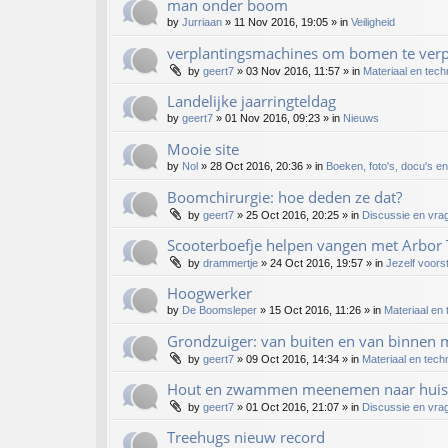
man onder boom
by
Jurriaan
»
11 Nov 2016, 19:05
» in
Veiligheid
verplantingsmachines om bomen te verp
by
geert7
»
03 Nov 2016, 11:57
» in
Materiaal en tech
Landelijke jaarringteldag
by
geert7
»
01 Nov 2016, 09:23
» in
Nieuws
Mooie site
by
Nol
»
28 Oct 2016, 20:36
» in
Boeken, foto's, docu's en
Boomchirurgie: hoe deden ze dat?
by
geert7
»
25 Oct 2016, 20:25
» in
Discussie en vra
Scooterboefje helpen vangen met Arbor 
by
drammertje
»
24 Oct 2016, 19:57
» in
Jezelf voors
Hoogwerker
by
De Boomsleper
»
15 Oct 2016, 11:26
» in
Materiaal en
Grondzuiger: van buiten en van binnen m
by
geert7
»
09 Oct 2016, 14:34
» in
Materiaal en tech
Hout en zwammen meenemen naar huis
by
geert7
»
01 Oct 2016, 21:07
» in
Discussie en vra
Treehugs nieuw record