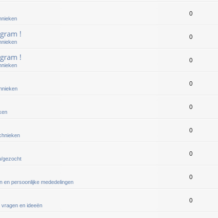
0
hnieken
gram !
0
hnieken
gram !
0
hnieken
0
chnieken
0
ken
0
echnieken
0
n/gezocht
0
en en persoonlijke mededelingen
0
 vragen en ideeën