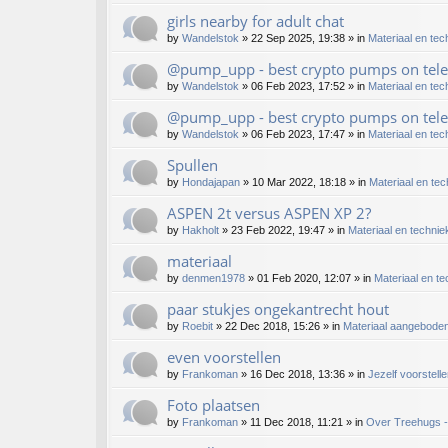
girls nearby for adult chat
by
Wandelstok
»
22 Sep 2025, 19:38
» in
Materiaal en tec
@pump_upp - best crypto pumps on tele
by
Wandelstok
»
06 Feb 2023, 17:52
» in
Materiaal en tec
@pump_upp - best crypto pumps on tele
by
Wandelstok
»
06 Feb 2023, 17:47
» in
Materiaal en tec
Spullen
by
Hondajapan
»
10 Mar 2022, 18:18
» in
Materiaal en te
ASPEN 2t versus ASPEN XP 2?
by
Hakholt
»
23 Feb 2022, 19:47
» in
Materiaal en technie
materiaal
by
denmen1978
»
01 Feb 2020, 12:07
» in
Materiaal en t
paar stukjes ongekantrecht hout
by
Roebit
»
22 Dec 2018, 15:26
» in
Materiaal aangebode
even voorstellen
by
Frankoman
»
16 Dec 2018, 13:36
» in
Jezelf voorstell
Foto plaatsen
by
Frankoman
»
11 Dec 2018, 11:21
» in
Over Treehugs -