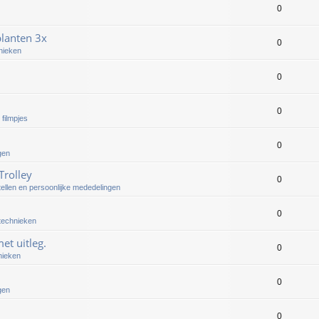
0
lanten 3x
0
nieken
0
0
 filmpjes
0
gen
Trolley
0
tellen en persoonlijke mededelingen
0
 technieken
et uitleg.
0
nieken
0
gen
0