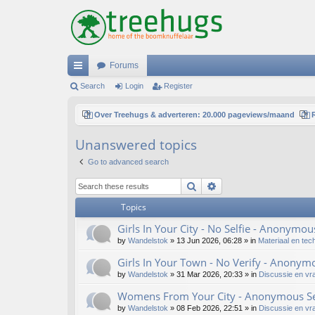
Forums
ui
Search
Login
Register
ck
Over Treehugs & adverteren: 20.000 pageviews/maand
lin
Unanswered topics
ks
Go to advanced search
Search
Advanced search
Topics
Girls In Your City - No Selfie - Anonymo
by
Wandelstok
»
13 Jun 2026, 06:28
» in
Materiaal en tec
Girls In Your Town - No Verify - Anonym
by
Wandelstok
»
31 Mar 2026, 20:33
» in
Discussie en vr
Womens From Your City - Anonymous Sex
by
Wandelstok
»
08 Feb 2026, 22:51
» in
Discussie en vr