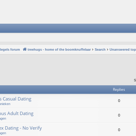
Regels forum
treehugs - home of the boomknuffelaar
Search
Unanswered top
S
Replies
us Casual Dating
0
hnieken
ous Adult Dating
0
agen
 Dating - No Verify
0
agen