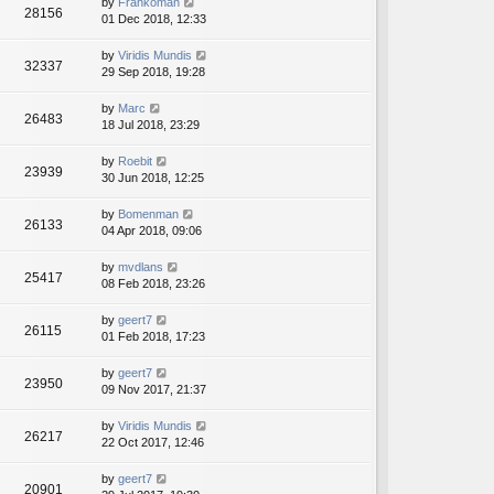
by
Frankoman
28156
01 Dec 2018, 12:33
by
Viridis Mundis
32337
29 Sep 2018, 19:28
by
Marc
26483
18 Jul 2018, 23:29
by
Roebit
23939
30 Jun 2018, 12:25
by
Bomenman
26133
04 Apr 2018, 09:06
by
mvdlans
25417
08 Feb 2018, 23:26
by
geert7
26115
01 Feb 2018, 17:23
by
geert7
23950
09 Nov 2017, 21:37
by
Viridis Mundis
26217
22 Oct 2017, 12:46
by
geert7
20901