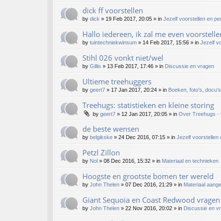
dick ff voorstellen
by
dick
»
19 Feb 2017, 20:05
» in
Jezelf voorstellen en p
Hallo iedereen, ik zal me even voorstelle
by
tuintechniekwinsum
»
14 Feb 2017, 15:56
» in
Jezelf v
Stihl 026 vonkt niet/wel
by
Gillis
»
13 Feb 2017, 17:46
» in
Discussie en vragen
Ultieme treehuggers
by
geert7
»
17 Jan 2017, 20:24
» in
Boeken, foto's, docu's
Treehugs: statistieken en kleine storing
by
geert7
»
12 Jan 2017, 20:05
» in
Over Treehugs - 
de beste wensen
by
belgikske
»
24 Dec 2016, 07:15
» in
Jezelf voorstellen
Petzl Zillon
by
Nol
»
08 Dec 2016, 15:32
» in
Materiaal en technieken
Hoogste en grootste bomen ter wereld
by
John Thelen
»
07 Dec 2016, 21:29
» in
Materiaal aang
Giant Sequoia en Coast Redwood vragen
by
John Thelen
»
22 Nov 2016, 20:02
» in
Discussie en v