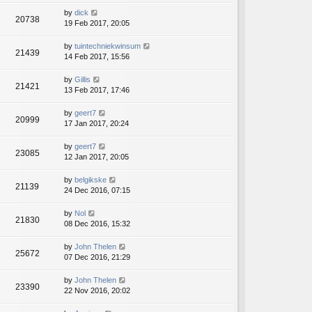
by
dick
20738
19 Feb 2017, 20:05
by
tuintechniekwinsum
21439
14 Feb 2017, 15:56
by
Gillis
21421
13 Feb 2017, 17:46
by
geert7
20999
17 Jan 2017, 20:24
by
geert7
23085
12 Jan 2017, 20:05
by
belgikske
21139
24 Dec 2016, 07:15
by
Nol
21830
08 Dec 2016, 15:32
by
John Thelen
25672
07 Dec 2016, 21:29
by
John Thelen
23390
22 Nov 2016, 20:02