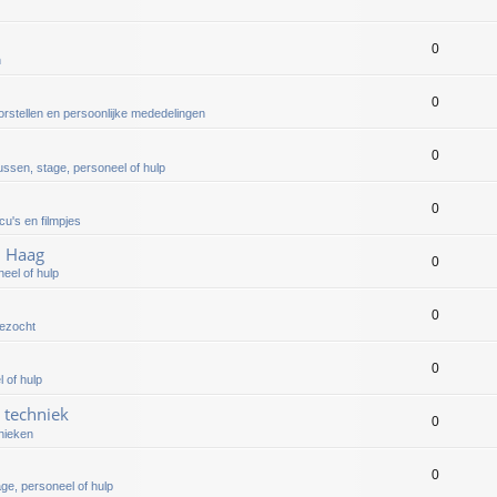
0
n
0
orstellen en persoonlijke mededelingen
0
ussen, stage, personeel of hulp
0
cu's en filmpjes
n Haag
0
eel of hulp
0
gezocht
0
 of hulp
& techniek
0
nieken
0
ge, personeel of hulp