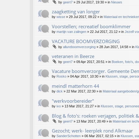
by
geert7
»
29 Jul 2017, 19:30
» in
Nieuws
zaagketting van longer
by
wisse
»
29 Jul 2017, 09:22
» in
Materiaal en technieke
Voorstellen; recreatief boomklimmer
by
martijn van zalingen
»
22 Jul 2017, 21:12
» in
Jezelf vo
VACATURE BOOMVERZORGING
by
allureboomverzorging
»
28 Jun 2017, 14:58
» in
Kl
veteranen in Beerze
by
geert7
»
09 Apr 2017, 20:51
» in
Boeken, foto's, do
Vacature boomverzorger. Gemeente De
by
Rosko
»
04 Apr 2017, 10:30
» in
Klussen, stage, person
meindl matterhorn 44
by
dick
»
22 Mar 2017, 22:30
» in
Materiaal aangeboden/
"werkvoorbereider"
by
ivo
»
13 Mar 2017, 21:27
» in
Klussen, stage, personeel
Blog & foto's: roeken verjagen, politiek 
by
geert7
»
13 Mar 2017, 20:49
» in
Materiaal en tech
Gezocht; werk- leerplek rond Alkmaar
by
SanderSchotten
»
06 Mar 2017, 02:15
» in
Klussen, sta