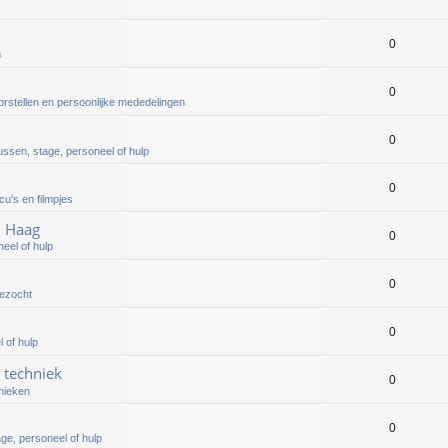
0
n
0
orstellen en persoonlijke mededelingen
0
ussen, stage, personeel of hulp
0
cu's en filmpjes
n Haag
0
eel of hulp
0
gezocht
0
 of hulp
& techniek
0
nieken
0
ge, personeel of hulp