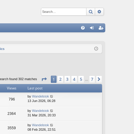
Search
Advanced sear
Q
FA
og
eg
Q
in
ist
ics
er
Page
1
of
7
2
3
4
5
7
1
Next
earch found 302 matches
…
Views
Last post
by
Wandelstok
796
13 Jun 2026, 06:28
by
Wandelstok
2364
31 Mar 2026, 20:33
by
Wandelstok
3559
08 Feb 2026, 22:51