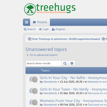
Forums
ui
Search
Login
Register
ck
Over Treehugs & adverteren: 20.000 pageviews/maand
lin
Unanswered topics
ks
Go to advanced search
Search
Advanced search
Topics
Girls In Your City - No Selfie - Anonymo
by
Wandelstok
»
13 Jun 2026, 06:28
» in
Materiaal en tec
Girls In Your Town - No Verify - Anonym
by
Wandelstok
»
31 Mar 2026, 20:33
» in
Discussie en vr
Womens From Your City - Anonymous Sex
by
Wandelstok
»
08 Feb 2026, 22:51
» in
Discussie en vr