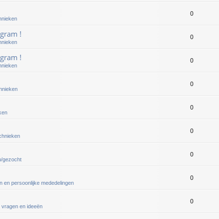
0
hnieken
gram !
0
hnieken
gram !
0
hnieken
0
chnieken
0
ken
0
echnieken
0
n/gezocht
0
en en persoonlijke mededelingen
0
 vragen en ideeën