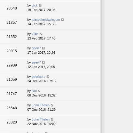
by
dick
20648
19 Feb 2017, 20:05
by
tuintechniekwinsum
21357
14 Feb 2017, 15:56
by
Gillis
21352
13 Feb 2017, 17:46
by
geert7
20915
17 Jan 2017, 20:24
by
geert7
22989
12 Jan 2017, 20:05
by
belgikske
21059
24 Dec 2016, 07:15
by
Nol
21747
08 Dec 2016, 15:32
by
John Thelen
25548
07 Dec 2016, 21:29
by
John Thelen
23320
22 Nov 2016, 20:02