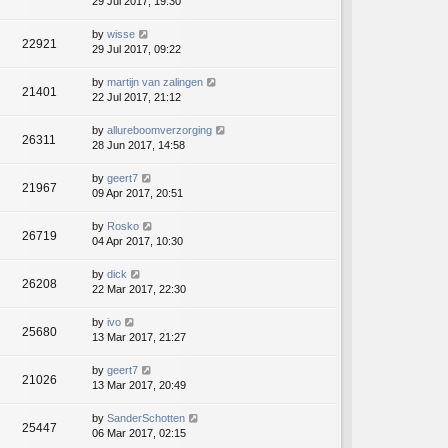
29 Jul 2017, 19:30
by
wisse
22921
29 Jul 2017, 09:22
by
martijn van zalingen
21401
22 Jul 2017, 21:12
by
allureboomverzorging
26311
28 Jun 2017, 14:58
by
geert7
21967
09 Apr 2017, 20:51
by
Rosko
26719
04 Apr 2017, 10:30
by
dick
26208
22 Mar 2017, 22:30
by
ivo
25680
13 Mar 2017, 21:27
by
geert7
21026
13 Mar 2017, 20:49
by
SanderSchotten
25447
06 Mar 2017, 02:15