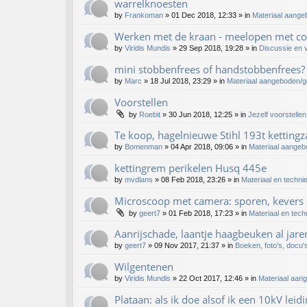
warrelknoesten
by
Frankoman
»
01 Dec 2018, 12:33
» in
Materiaal aange
Werken met de kraan - meelopen met co
by
Viridis Mundis
»
29 Sep 2018, 19:28
» in
Discussie en 
mini stobbenfrees of handstobbenfrees?
by
Marc
»
18 Jul 2018, 23:29
» in
Materiaal aangeboden/
Voorstellen
by
Roebit
»
30 Jun 2018, 12:25
» in
Jezelf voorstelle
Te koop, hagelnieuwe Stihl 193t kettingz
by
Bomenman
»
04 Apr 2018, 09:06
» in
Materiaal aange
kettingrem perikelen Husq 445e
by
mvdlans
»
08 Feb 2018, 23:26
» in
Materiaal en techni
Microscoop met camera: sporen, kevers 
by
geert7
»
01 Feb 2018, 17:23
» in
Materiaal en tech
Aanrijschade, laantje haagbeuken al jare
by
geert7
»
09 Nov 2017, 21:37
» in
Boeken, foto's, docu's
Wilgentenen
by
Viridis Mundis
»
22 Oct 2017, 12:46
» in
Materiaal aan
Plataan: als ik doe alsof ik een 10kV leid