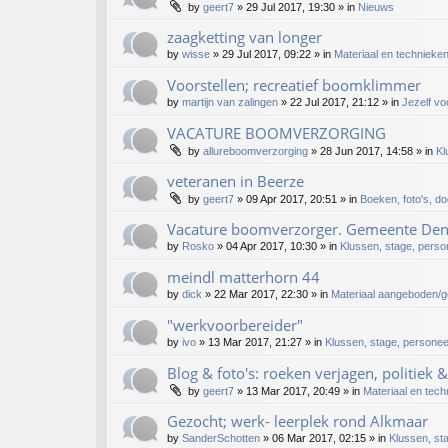
by
geert7
»
29 Jul 2017, 19:30
» in
Nieuws
zaagketting van longer
by
wisse
»
29 Jul 2017, 09:22
» in
Materiaal en technieke
Voorstellen; recreatief boomklimmer
by
martijn van zalingen
»
22 Jul 2017, 21:12
» in
Jezelf vo
VACATURE BOOMVERZORGING
by
allureboomverzorging
»
28 Jun 2017, 14:58
» in
Kl
veteranen in Beerze
by
geert7
»
09 Apr 2017, 20:51
» in
Boeken, foto's, do
Vacature boomverzorger. Gemeente De
by
Rosko
»
04 Apr 2017, 10:30
» in
Klussen, stage, person
meindl matterhorn 44
by
dick
»
22 Mar 2017, 22:30
» in
Materiaal aangeboden/
"werkvoorbereider"
by
ivo
»
13 Mar 2017, 21:27
» in
Klussen, stage, personeel
Blog & foto's: roeken verjagen, politiek 
by
geert7
»
13 Mar 2017, 20:49
» in
Materiaal en tech
Gezocht; werk- leerplek rond Alkmaar
by
SanderSchotten
»
06 Mar 2017, 02:15
» in
Klussen, sta