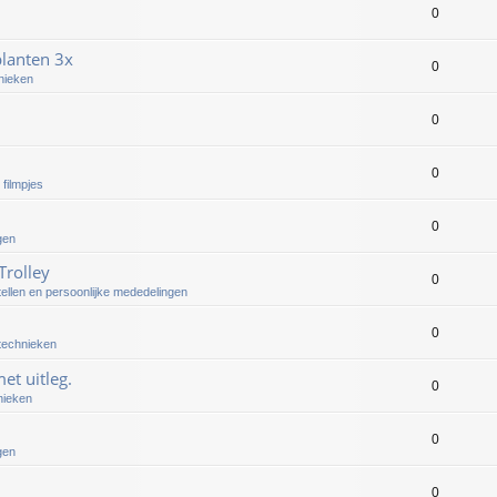
0
lanten 3x
0
nieken
0
0
 filmpjes
0
gen
Trolley
0
tellen en persoonlijke mededelingen
0
 technieken
et uitleg.
0
nieken
0
gen
0