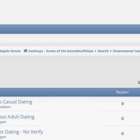
Regels forum
treehugs - home of the boomknuffelaar
Search
Unanswered top
S
Replies
us Casual Dating
0
hnieken
ous Adult Dating
0
agen
 Dating - No Verify
0
agen