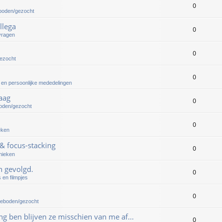
0
boden/gezocht
llega
0
vragen
0
gezocht
0
n en persoonlijke mededelingen
aag
0
boden/gezocht
0
eken
& focus-stacking
0
nieken
n gevolgd.
0
 en filmpjes
0
geboden/gezocht
ing ben blijven ze misschien van me af...
0