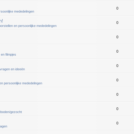
0
ersoonlijke mededelingen
n!
0
oorstellen en persoonlijke mededelingen
0
0
 en filmpjes
0
vragen en ideeën
0
 en persoonlijke mededelingen
0
0
eboden/gezocht
0
ragen