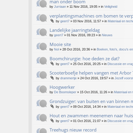
man onder boom
by
Jurriaan
»
11 Nov 2016, 19:05
» in
Veiligheid
verplantingsmachines om bomen te verp
by
geert7
»
03 Nov 2016, 11:57
» in
Materiaal en tech
Landelijke jaarringteldag
by
geert7
»
01 Nov 2016, 09:23
» in
Nieuws
Mooie site
by
Nol
»
28 Oct 2016, 20:36
» in
Boeken, foto's, docu's en
Boomchirurgie: hoe deden ze dat?
by
geert7
»
25 Oct 2016, 20:25
» in
Discussie en vra
Scooterboefje helpen vangen met Arbor 
by
drammertje
»
24 Oct 2016, 19:57
» in
Jezelf voors
Hoogwerker
by
De Boomsleper
»
15 Oct 2016, 11:26
» in
Materiaal en
Grondzuiger: van buiten en van binnen m
by
geert7
»
09 Oct 2016, 14:34
» in
Materiaal en tech
Hout en zwammen meenemen naar huis
by
geert7
»
01 Oct 2016, 21:07
» in
Discussie en vra
Treehugs nieuw record