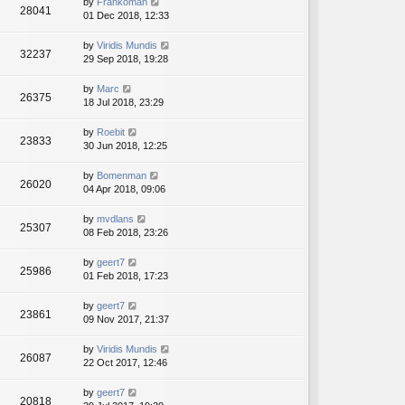
by
Frankoman
28041
01 Dec 2018, 12:33
by
Viridis Mundis
32237
29 Sep 2018, 19:28
by
Marc
26375
18 Jul 2018, 23:29
by
Roebit
23833
30 Jun 2018, 12:25
by
Bomenman
26020
04 Apr 2018, 09:06
by
mvdlans
25307
08 Feb 2018, 23:26
by
geert7
25986
01 Feb 2018, 17:23
by
geert7
23861
09 Nov 2017, 21:37
by
Viridis Mundis
26087
22 Oct 2017, 12:46
by
geert7
20818