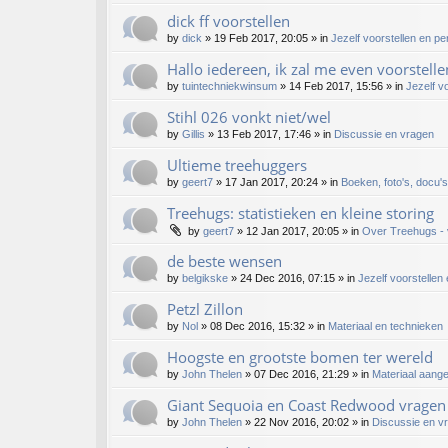
dick ff voorstellen
by
dick
»
19 Feb 2017, 20:05
» in
Jezelf voorstellen en p
Hallo iedereen, ik zal me even voorstelle
by
tuintechniekwinsum
»
14 Feb 2017, 15:56
» in
Jezelf v
Stihl 026 vonkt niet/wel
by
Gillis
»
13 Feb 2017, 17:46
» in
Discussie en vragen
Ultieme treehuggers
by
geert7
»
17 Jan 2017, 20:24
» in
Boeken, foto's, docu's
Treehugs: statistieken en kleine storing
by
geert7
»
12 Jan 2017, 20:05
» in
Over Treehugs - 
de beste wensen
by
belgikske
»
24 Dec 2016, 07:15
» in
Jezelf voorstellen
Petzl Zillon
by
Nol
»
08 Dec 2016, 15:32
» in
Materiaal en technieken
Hoogste en grootste bomen ter wereld
by
John Thelen
»
07 Dec 2016, 21:29
» in
Materiaal aang
Giant Sequoia en Coast Redwood vragen
by
John Thelen
»
22 Nov 2016, 20:02
» in
Discussie en v