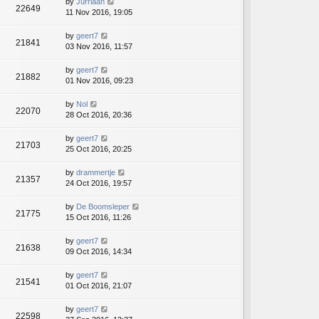
by
Jurriaan
22649
11 Nov 2016, 19:05
by
geert7
21841
03 Nov 2016, 11:57
by
geert7
21882
01 Nov 2016, 09:23
by
Nol
22070
28 Oct 2016, 20:36
by
geert7
21703
25 Oct 2016, 20:25
by
drammertje
21357
24 Oct 2016, 19:57
by
De Boomsleper
21775
15 Oct 2016, 11:26
by
geert7
21638
09 Oct 2016, 14:34
by
geert7
21541
01 Oct 2016, 21:07
by
geert7
22598