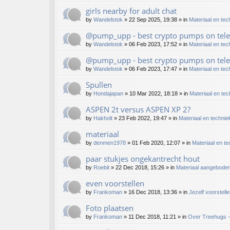
girls nearby for adult chat
by
Wandelstok
»
22 Sep 2025, 19:38
» in
Materiaal en tec
@pump_upp - best crypto pumps on tele
by
Wandelstok
»
06 Feb 2023, 17:52
» in
Materiaal en tec
@pump_upp - best crypto pumps on tele
by
Wandelstok
»
06 Feb 2023, 17:47
» in
Materiaal en tec
Spullen
by
Hondajapan
»
10 Mar 2022, 18:18
» in
Materiaal en te
ASPEN 2t versus ASPEN XP 2?
by
Hakholt
»
23 Feb 2022, 19:47
» in
Materiaal en technie
materiaal
by
denmen1978
»
01 Feb 2020, 12:07
» in
Materiaal en t
paar stukjes ongekantrecht hout
by
Roebit
»
22 Dec 2018, 15:26
» in
Materiaal aangebode
even voorstellen
by
Frankoman
»
16 Dec 2018, 13:36
» in
Jezelf voorstell
Foto plaatsen
by
Frankoman
»
11 Dec 2018, 11:21
» in
Over Treehugs -