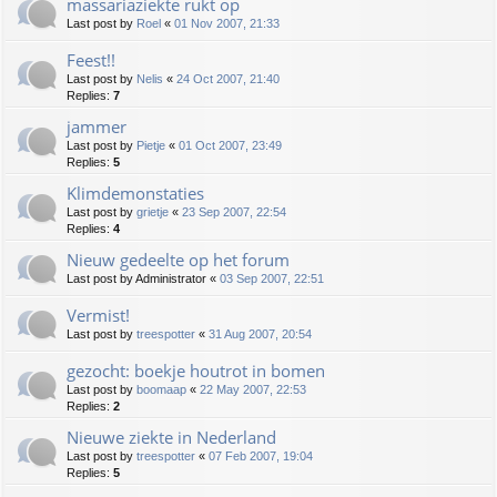
massariaziekte rukt op
Last post by
Roel
«
01 Nov 2007, 21:33
Feest!!
Last post by
Nelis
«
24 Oct 2007, 21:40
Replies:
7
jammer
Last post by
Pietje
«
01 Oct 2007, 23:49
Replies:
5
Klimdemonstaties
Last post by
grietje
«
23 Sep 2007, 22:54
Replies:
4
Nieuw gedeelte op het forum
Last post by
Administrator
«
03 Sep 2007, 22:51
Vermist!
Last post by
treespotter
«
31 Aug 2007, 20:54
gezocht: boekje houtrot in bomen
Last post by
boomaap
«
22 May 2007, 22:53
Replies:
2
Nieuwe ziekte in Nederland
Last post by
treespotter
«
07 Feb 2007, 19:04
Replies:
5