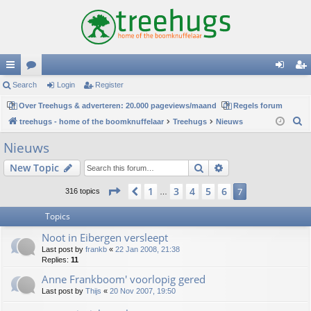
ui
Search
or
Login
Register
og
eg
ck
Over Treehugs & adverteren: 20.000 pageviews/maand
u
Regels forum
in
ist
S
treehugs - home of the boomknuffelaar
Treehugs
Nieuws
lin
m
er
e
Nieuws
ks
s
a
Search
Advanced search
New Topic
r
c
Page
7
of
7
1
3
4
5
6
Previous
7
316 topics
…
h
Topics
Noot in Eibergen versleept
Last post by
frankb
«
22 Jan 2008, 21:38
Replies:
11
Anne Frankboom' voorlopig gered
Last post by
Thijs
«
20 Nov 2007, 19:50