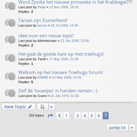
Word Zjoske het nieuwe prinseske in het Krabbegat???
Last post by
Pietje
«
12 Nov 2006, 18:18
Replies:
2
Tarzan zijn Zomerfeest!
Last post by
tarzan
«
24 Jul 2006, 14:26
idee voor een nieuw topic!
Last post by
Administrator
«
22 Jun 2006, 23:50
Replies:
2
Het gaat de goede kant op met treehugs!
Last post by
Tamil
«
17 May 2006, 21:59
Replies:
1
Welkom op het nieuwe Treehugs forum!
Last post by
KIMME
«
13 May 2006, 15:45
Replies:
5
Zelf de 'touwtjes' in handen nemen ;-)
Last post by
Guest
«
01 Jan 1970, 01:00
New Topic
Page
7
of
7
1
3
4
5
6
Previous
7
316 topics
…
Jump to