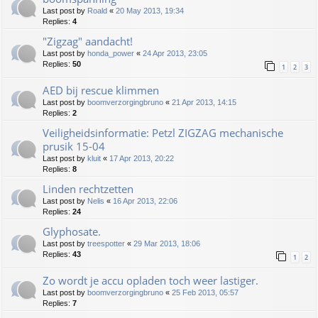
Last post by
Roald
«
20 May 2013, 19:34
Replies:
4
"Zigzag" aandacht!
Last post by
honda_power
«
24 Apr 2013, 23:05
Replies:
50
1
2
3
AED bij rescue klimmen
Last post by
boomverzorgingbruno
«
21 Apr 2013, 14:15
Replies:
2
Veiligheidsinformatie: Petzl ZIGZAG mechanische
prusik 15-04
Last post by
kluit
«
17 Apr 2013, 20:22
Replies:
8
Linden rechtzetten
Last post by
Nelis
«
16 Apr 2013, 22:06
Replies:
24
Glyphosate.
Last post by
treespotter
«
29 Mar 2013, 18:06
Replies:
43
1
2
Zo wordt je accu opladen toch weer lastiger.
Last post by
boomverzorgingbruno
«
25 Feb 2013, 05:57
Replies:
7