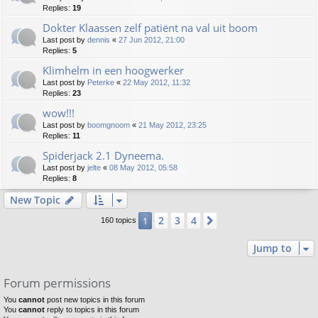
Replies:
19
Dokter Klaassen zelf patiënt na val uit boom
Last post by
dennis
«
27 Jun 2012, 21:00
Replies:
5
Klimhelm in een hoogwerker
Last post by
Peterke
«
22 May 2012, 11:32
Replies:
23
wow!!!
Last post by
boomgnoom
«
21 May 2012, 23:25
Replies:
11
Spiderjack 2.1 Dyneema.
Last post by
jelte
«
08 May 2012, 05:58
Replies:
8
New Topic
2
3
4
1
Next
160 topics
Jump to
Forum permissions
You
cannot
post new topics in this forum
You
cannot
reply to topics in this forum