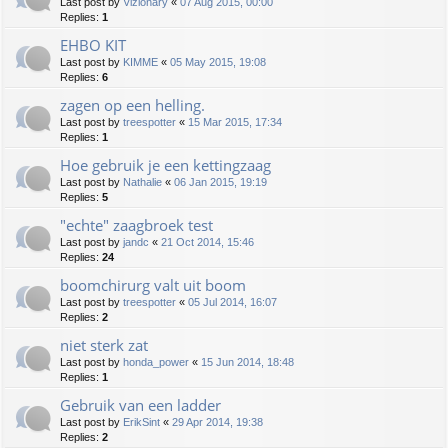
Last post by
Vizionary
«
07 Aug 2015, 00:00
Replies:
1
EHBO KIT
Last post by
KIMME
«
05 May 2015, 19:08
Replies:
6
zagen op een helling.
Last post by
treespotter
«
15 Mar 2015, 17:34
Replies:
1
Hoe gebruik je een kettingzaag
Last post by
Nathalie
«
06 Jan 2015, 19:19
Replies:
5
"echte" zaagbroek test
Last post by
jandc
«
21 Oct 2014, 15:46
Replies:
24
boomchirurg valt uit boom
Last post by
treespotter
«
05 Jul 2014, 16:07
Replies:
2
niet sterk zat
Last post by
honda_power
«
15 Jun 2014, 18:48
Replies:
1
Gebruik van een ladder
Last post by
ErikSint
«
29 Apr 2014, 19:38
Replies:
2