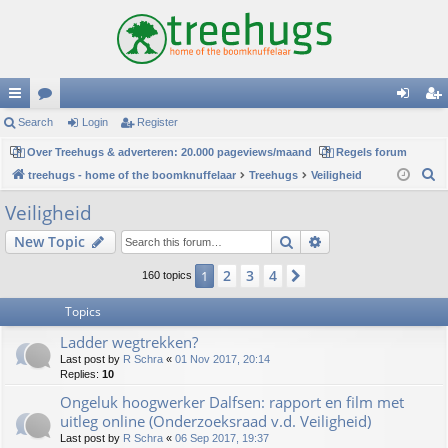
ui
Search
or
Login
Register
og
eg
ck
Over Treehugs & adverteren: 20.000 pageviews/maand
u
Regels forum
in
ist
S
treehugs - home of the boomknuffelaar
Treehugs
Veiligheid
lin
m
er
e
Veiligheid
ks
s
a
Search
Advanced search
New Topic
r
c
2
3
4
1
Next
160 topics
h
Topics
Ladder wegtrekken?
Last post by
R Schra
«
01 Nov 2017, 20:14
Replies:
10
Ongeluk hoogwerker Dalfsen: rapport en film met
uitleg online (Onderzoeksraad v.d. Veiligheid)
Last post by
R Schra
«
06 Sep 2017, 19:37