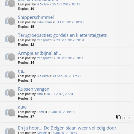
Last post by
R Schra
«
25 Oct 2012, 07:13
Replies:
10
Snipperschimmel
Last post by
ludovanmil
«
01 Oct 2012, 18:08
Replies:
15
Terugroepacties: gordels en klettersteigsets
Last post by
treespotter
«
23 Sep 2012, 20:31
Replies:
12
Armpje er (bijna) af...
Last post by
treespotter
«
18 Sep 2012, 18:09
Replies:
14
tja..
Last post by
R Schra
«
13 Sep 2012, 17:33
Replies:
5
Rupsen vangen.
Last post by
timo
«
30 Jul 2012, 20:34
Replies:
8
auw
Last post by
Tamil
«
16 Jul 2012, 19:18
Replies:
27
1
2
En ja hoor... De Belgen slaan weer volledig door!
Last post by
KIMME
«
13 Jul 2012, 20:47