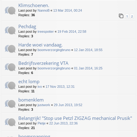
Klimschoenen.
Last post by
NannoB
«
13 Mar 2014, 00:24
Replies:
36
1
2
Pechdag
Last post by
treespotter
«
19 Feb 2014, 22:58
Replies:
3
Harde woei vandaag.
Last post by
boomverzorgingbruno
«
12 Jan 2014, 18:55
Replies:
7
Bedrijfsverzekering VTA
Last post by
boomverzorgingbruno
«
01 Jan 2014, 16:25
Replies:
6
echt lomp
Last post by
ivo
«
17 Nov 2013, 12:31
Replies:
11
bomenklem
Last post by
justwork
«
29 Jun 2013, 19:52
Replies:
3
Belangrijk! "Stop use Petzl ZIGZAG mechanical Prusik"
Last post by
Pietje
«
22 Jun 2013, 22:36
Replies:
21
boomspanning