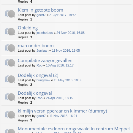
Replies:
4
Klem in getopte boom
Last post by
geert7
«
21 Apr 2017, 19:43
Replies:
1
Opleiding
Last post by
josinhetbos
«
24 Nov 2016, 16:08
Replies:
3
man onder boom
Last post by
Jurriaan
«
11 Nov 2016, 19:05
Compilatie zaagongevallen
Last post by
Rob
«
10 Aug 2016, 12:17
Dodelijk ongeval (2)
Last post by
bungalow
«
13 May 2016, 10:55
Replies:
2
Dodelijk ongeval
Last post by
Rob
«
24 Apr 2016, 18:15
Replies:
2
klimlijn versnipperaar en klimmer (dummy)
Last post by
geert7
«
11 Nov 2015, 16:21
Replies:
3
Monumentale esdoorn omgewaaid in centrum Meppel