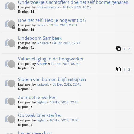
Onderzoekje slachtoffers doe het zelf boomeigenaren.
Last post by
enricovanwees
«
10 Feb 2013, 16:25
Replies:
14
Doe het zelf! Heb je nog wat tips?
Last post by
roelce
«
23 Jan 2013, 23:51
Replies:
19
Lindeboom Sambeek
Last post by
R Schra
«
04 Jan 2013, 17:47
Replies:
41
1
2
Valbeveiliging in de hoogwerker
Last post by
KIMME
«
12 Dec 2012, 05:40
Replies:
25
1
2
Slopen van bomen blijft uitkijken
Last post by
justwork
«
05 Dec 2012, 22:41
Replies:
9
Zo moet je werken!
Last post by
bigbird
«
10 Nov 2012, 22:15
Replies:
7
Oorzaak bijensterfte.
Last post by
bigbird
«
07 Nov 2012, 19:08
Replies:
4
kan er mee door.....