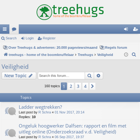
ui
Search
or
Login
Register
og
eg
ck
Over Treehugs & adverteren: 20.000 pageviews/maand
u
Regels forum
in
ist
S
treehugs - home of the boomknuffelaar
Treehugs
Veiligheid
lin
m
er
e
Veiligheid
ks
s
a
Search
Advanced search
New Topic
r
c
2
3
4
1
Next
160 topics
h
Topics
Ladder wegtrekken?
Last post by
R Schra
«
01 Nov 2017, 20:14
Replies:
10
Ongeluk hoogwerker Dalfsen: rapport en film met
uitleg online (Onderzoeksraad v.d. Veiligheid)
Last post by
R Schra
«
06 Sep 2017, 19:37