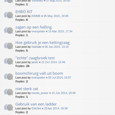
Last post by
Vizionary
«
07 Aug 2015, 00:00
Replies:
1
EHBO KIT
Last post by
KIMME
«
05 May 2015, 19:08
Replies:
6
zagen op een helling.
Last post by
treespotter
«
15 Mar 2015, 17:34
Replies:
1
Hoe gebruik je een kettingzaag
Last post by
Nathalie
«
06 Jan 2015, 19:19
Replies:
5
"echte" zaagbroek test
Last post by
jandc
«
21 Oct 2014, 15:46
Replies:
24
boomchirurg valt uit boom
Last post by
treespotter
«
05 Jul 2014, 16:07
Replies:
2
niet sterk zat
Last post by
honda_power
«
15 Jun 2014, 18:48
Replies:
1
Gebruik van een ladder
Last post by
ErikSint
«
29 Apr 2014, 19:38
Replies:
2