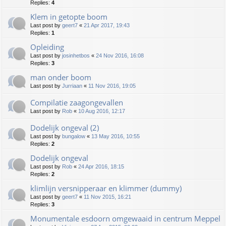
Replies:
4
Klem in getopte boom
Last post by
geert7
«
21 Apr 2017, 19:43
Replies:
1
Opleiding
Last post by
josinhetbos
«
24 Nov 2016, 16:08
Replies:
3
man onder boom
Last post by
Jurriaan
«
11 Nov 2016, 19:05
Compilatie zaagongevallen
Last post by
Rob
«
10 Aug 2016, 12:17
Dodelijk ongeval (2)
Last post by
bungalow
«
13 May 2016, 10:55
Replies:
2
Dodelijk ongeval
Last post by
Rob
«
24 Apr 2016, 18:15
Replies:
2
klimlijn versnipperaar en klimmer (dummy)
Last post by
geert7
«
11 Nov 2015, 16:21
Replies:
3
Monumentale esdoorn omgewaaid in centrum Meppel