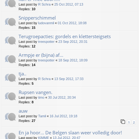
Last post by
R Schra
«
25 Oct 2012, 07:13
Replies:
10
Snipperschimmel
Last post by
ludovanmil
«
01 Oct 2012, 18:08
Replies:
15
Terugroepacties: gordels en klettersteigsets
Last post by
treespotter
«
23 Sep 2012, 20:31
Replies:
12
Armpje er (bijna) af...
Last post by
treespotter
«
18 Sep 2012, 18:09
Replies:
14
tja..
Last post by
R Schra
«
13 Sep 2012, 17:33
Replies:
5
Rupsen vangen.
Last post by
timo
«
30 Jul 2012, 20:34
Replies:
8
auw
Last post by
Tamil
«
16 Jul 2012, 19:18
Replies:
27
1
2
En ja hoor... De Belgen slaan weer volledig door!
Last post by
KIMME
«
13 Jul 2012, 20:47