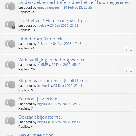
Onderzoekje slachtoffers doe het zelf boomeigenaren.
Last post by
enricovanwees
«
10 Feb 2013, 16:25
Replies:
14
Doe het zelf! Heb je nog wat tips?
Last post by
roelce
«
23 Jan 2013, 23:51
Replies:
19
Lindeboom Sambeek
Last post by
R Schra
«
04 Jan 2013, 17:47
Replies:
41
1
2
Valbeveiliging in de hoogwerker
Last post by
KIMME
«
12 Dec 2012, 05:40
Replies:
25
1
2
Slopen van bomen blijft uitkijken
Last post by
justwork
«
05 Dec 2012, 22:41
Replies:
9
Zo moet je werken!
Last post by
bigbird
«
10 Nov 2012, 22:15
Replies:
7
Oorzaak bijensterfte.
Last post by
bigbird
«
07 Nov 2012, 19:08
Replies:
4
kan er mee door.....