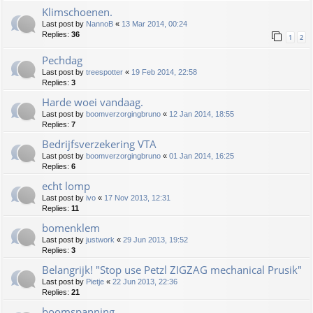
Klimschoenen.
Last post by
NannoB
«
13 Mar 2014, 00:24
Replies:
36
1
2
Pechdag
Last post by
treespotter
«
19 Feb 2014, 22:58
Replies:
3
Harde woei vandaag.
Last post by
boomverzorgingbruno
«
12 Jan 2014, 18:55
Replies:
7
Bedrijfsverzekering VTA
Last post by
boomverzorgingbruno
«
01 Jan 2014, 16:25
Replies:
6
echt lomp
Last post by
ivo
«
17 Nov 2013, 12:31
Replies:
11
bomenklem
Last post by
justwork
«
29 Jun 2013, 19:52
Replies:
3
Belangrijk! "Stop use Petzl ZIGZAG mechanical Prusik"
Last post by
Pietje
«
22 Jun 2013, 22:36
Replies:
21
boomspanning