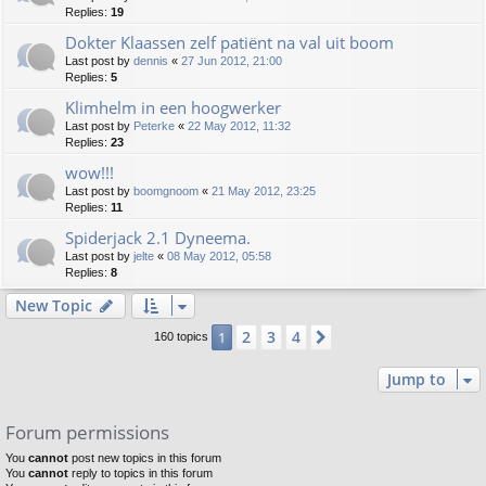
Replies:
19
Dokter Klaassen zelf patiënt na val uit boom
Last post by
dennis
«
27 Jun 2012, 21:00
Replies:
5
Klimhelm in een hoogwerker
Last post by
Peterke
«
22 May 2012, 11:32
Replies:
23
wow!!!
Last post by
boomgnoom
«
21 May 2012, 23:25
Replies:
11
Spiderjack 2.1 Dyneema.
Last post by
jelte
«
08 May 2012, 05:58
Replies:
8
New Topic
2
3
4
1
Next
160 topics
Jump to
Forum permissions
You
cannot
post new topics in this forum
You
cannot
reply to topics in this forum