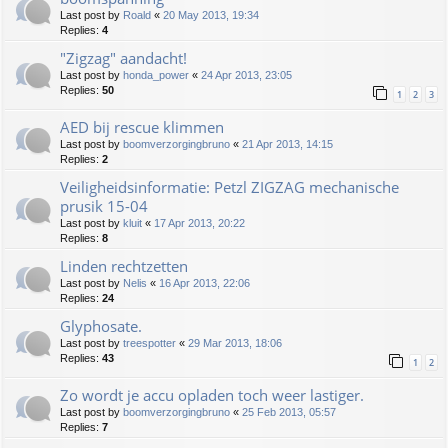
Last post by
Roald
«
20 May 2013, 19:34
Replies:
4
"Zigzag" aandacht!
Last post by
honda_power
«
24 Apr 2013, 23:05
Replies:
50
1
2
3
AED bij rescue klimmen
Last post by
boomverzorgingbruno
«
21 Apr 2013, 14:15
Replies:
2
Veiligheidsinformatie: Petzl ZIGZAG mechanische
prusik 15-04
Last post by
kluit
«
17 Apr 2013, 20:22
Replies:
8
Linden rechtzetten
Last post by
Nelis
«
16 Apr 2013, 22:06
Replies:
24
Glyphosate.
Last post by
treespotter
«
29 Mar 2013, 18:06
Replies:
43
1
2
Zo wordt je accu opladen toch weer lastiger.
Last post by
boomverzorgingbruno
«
25 Feb 2013, 05:57
Replies:
7