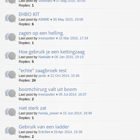
Last post by
Vizionary
«
07 Aug 2015, 00:00
Replies:
1
EHBO KIT
Last post by
KIMME
«
05 May 2015, 19:08
Replies:
6
zagen op een helling.
Last post by
treespotter
«
15 Mar 2015, 17:34
Replies:
1
Hoe gebruik je een kettingzaag
Last post by
Nathalie
«
06 Jan 2015, 19:19
Replies:
5
"echte" zaagbroek test
Last post by
jandc
«
21 Oct 2014, 15:46
Replies:
24
boomchirurg valt uit boom
Last post by
treespotter
«
05 Jul 2014, 16:07
Replies:
2
niet sterk zat
Last post by
honda_power
«
15 Jun 2014, 18:48
Replies:
1
Gebruik van een ladder
Last post by
ErikSint
«
29 Apr 2014, 19:38
Replies:
2