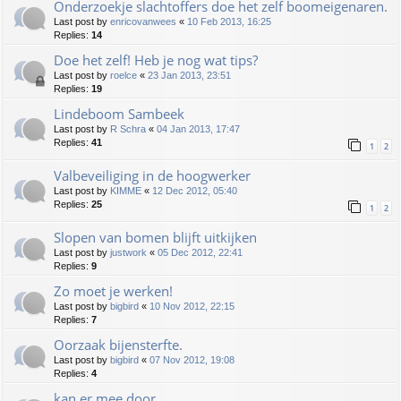
Onderzoekje slachtoffers doe het zelf boomeigenaren.
Last post by
enricovanwees
«
10 Feb 2013, 16:25
Replies:
14
Doe het zelf! Heb je nog wat tips?
Last post by
roelce
«
23 Jan 2013, 23:51
Replies:
19
Lindeboom Sambeek
Last post by
R Schra
«
04 Jan 2013, 17:47
Replies:
41
1
2
Valbeveiliging in de hoogwerker
Last post by
KIMME
«
12 Dec 2012, 05:40
Replies:
25
1
2
Slopen van bomen blijft uitkijken
Last post by
justwork
«
05 Dec 2012, 22:41
Replies:
9
Zo moet je werken!
Last post by
bigbird
«
10 Nov 2012, 22:15
Replies:
7
Oorzaak bijensterfte.
Last post by
bigbird
«
07 Nov 2012, 19:08
Replies:
4
kan er mee door.....