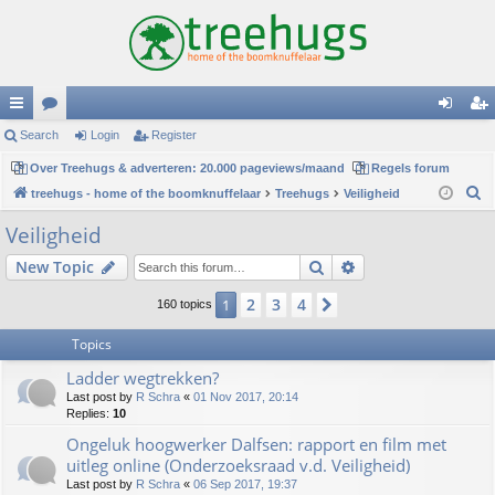
ui
Search
or
Login
Register
og
eg
ck
Over Treehugs & adverteren: 20.000 pageviews/maand
u
Regels forum
in
ist
S
treehugs - home of the boomknuffelaar
Treehugs
Veiligheid
lin
m
er
e
Veiligheid
ks
s
a
Search
Advanced search
New Topic
r
c
2
3
4
1
Next
160 topics
h
Topics
Ladder wegtrekken?
Last post by
R Schra
«
01 Nov 2017, 20:14
Replies:
10
Ongeluk hoogwerker Dalfsen: rapport en film met
uitleg online (Onderzoeksraad v.d. Veiligheid)
Last post by
R Schra
«
06 Sep 2017, 19:37