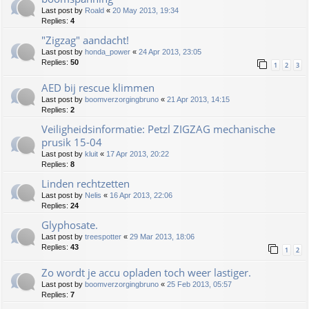
Last post by
Roald
«
20 May 2013, 19:34
Replies:
4
"Zigzag" aandacht!
Last post by
honda_power
«
24 Apr 2013, 23:05
Replies:
50
1
2
3
AED bij rescue klimmen
Last post by
boomverzorgingbruno
«
21 Apr 2013, 14:15
Replies:
2
Veiligheidsinformatie: Petzl ZIGZAG mechanische
prusik 15-04
Last post by
kluit
«
17 Apr 2013, 20:22
Replies:
8
Linden rechtzetten
Last post by
Nelis
«
16 Apr 2013, 22:06
Replies:
24
Glyphosate.
Last post by
treespotter
«
29 Mar 2013, 18:06
Replies:
43
1
2
Zo wordt je accu opladen toch weer lastiger.
Last post by
boomverzorgingbruno
«
25 Feb 2013, 05:57
Replies:
7