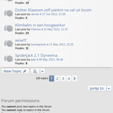
Replies:
19
Dokter Klaassen zelf patiënt na val uit boom
Last post by
dennis
«
27 Jun 2012, 21:00
Replies:
5
Klimhelm in een hoogwerker
Last post by
Peterke
«
22 May 2012, 11:32
Replies:
23
wow!!!
Last post by
boomgnoom
«
21 May 2012, 23:25
Replies:
11
Spiderjack 2.1 Dyneema.
Last post by
jelte
«
08 May 2012, 05:58
Replies:
8
New Topic
2
3
4
1
Next
160 topics
Jump to
Forum permissions
You
cannot
post new topics in this forum
You
cannot
reply to topics in this forum