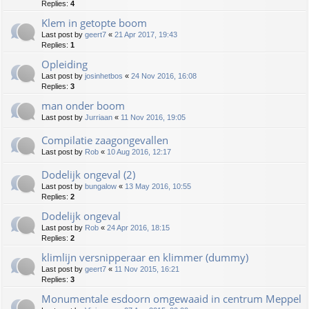
Replies:
4
Klem in getopte boom
Last post by
geert7
«
21 Apr 2017, 19:43
Replies:
1
Opleiding
Last post by
josinhetbos
«
24 Nov 2016, 16:08
Replies:
3
man onder boom
Last post by
Jurriaan
«
11 Nov 2016, 19:05
Compilatie zaagongevallen
Last post by
Rob
«
10 Aug 2016, 12:17
Dodelijk ongeval (2)
Last post by
bungalow
«
13 May 2016, 10:55
Replies:
2
Dodelijk ongeval
Last post by
Rob
«
24 Apr 2016, 18:15
Replies:
2
klimlijn versnipperaar en klimmer (dummy)
Last post by
geert7
«
11 Nov 2015, 16:21
Replies:
3
Monumentale esdoorn omgewaaid in centrum Meppel