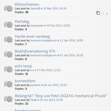
Klimschoenen.
Last post by
NannoB
«
13 Mar 2014, 00:24
Replies:
36
1
2
Pechdag
Last post by
treespotter
«
19 Feb 2014, 22:58
Replies:
3
Harde woei vandaag.
Last post by
boomverzorgingbruno
«
12 Jan 2014, 18:55
Replies:
7
Bedrijfsverzekering VTA
Last post by
boomverzorgingbruno
«
01 Jan 2014, 16:25
Replies:
6
echt lomp
Last post by
ivo
«
17 Nov 2013, 12:31
Replies:
11
bomenklem
Last post by
justwork
«
29 Jun 2013, 19:52
Replies:
3
Belangrijk! "Stop use Petzl ZIGZAG mechanical Prusik"
Last post by
Pietje
«
22 Jun 2013, 22:36
Replies:
21
boomspanning