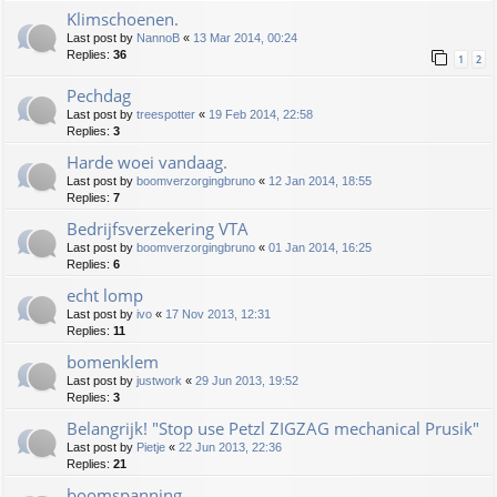
Klimschoenen.
Last post by
NannoB
«
13 Mar 2014, 00:24
Replies:
36
1
2
Pechdag
Last post by
treespotter
«
19 Feb 2014, 22:58
Replies:
3
Harde woei vandaag.
Last post by
boomverzorgingbruno
«
12 Jan 2014, 18:55
Replies:
7
Bedrijfsverzekering VTA
Last post by
boomverzorgingbruno
«
01 Jan 2014, 16:25
Replies:
6
echt lomp
Last post by
ivo
«
17 Nov 2013, 12:31
Replies:
11
bomenklem
Last post by
justwork
«
29 Jun 2013, 19:52
Replies:
3
Belangrijk! "Stop use Petzl ZIGZAG mechanical Prusik"
Last post by
Pietje
«
22 Jun 2013, 22:36
Replies:
21
boomspanning