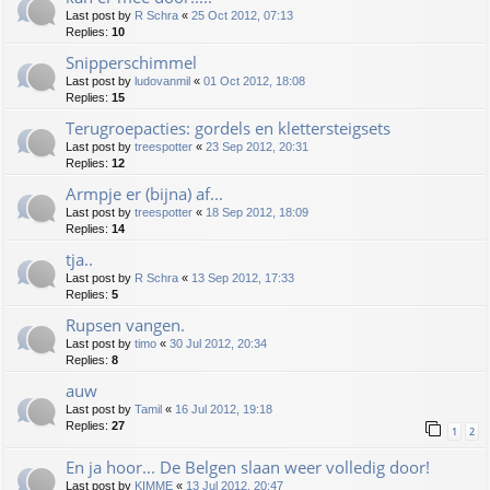
Last post by
R Schra
«
25 Oct 2012, 07:13
Replies:
10
Snipperschimmel
Last post by
ludovanmil
«
01 Oct 2012, 18:08
Replies:
15
Terugroepacties: gordels en klettersteigsets
Last post by
treespotter
«
23 Sep 2012, 20:31
Replies:
12
Armpje er (bijna) af...
Last post by
treespotter
«
18 Sep 2012, 18:09
Replies:
14
tja..
Last post by
R Schra
«
13 Sep 2012, 17:33
Replies:
5
Rupsen vangen.
Last post by
timo
«
30 Jul 2012, 20:34
Replies:
8
auw
Last post by
Tamil
«
16 Jul 2012, 19:18
Replies:
27
1
2
En ja hoor... De Belgen slaan weer volledig door!
Last post by
KIMME
«
13 Jul 2012, 20:47