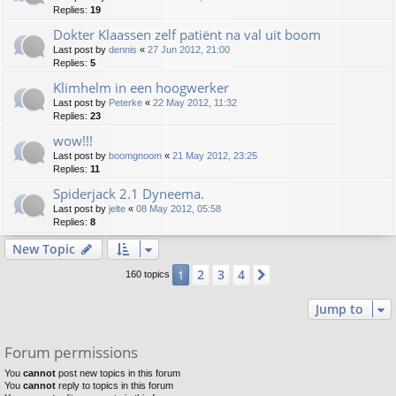
Replies:
19
Dokter Klaassen zelf patiënt na val uit boom
Last post by
dennis
«
27 Jun 2012, 21:00
Replies:
5
Klimhelm in een hoogwerker
Last post by
Peterke
«
22 May 2012, 11:32
Replies:
23
wow!!!
Last post by
boomgnoom
«
21 May 2012, 23:25
Replies:
11
Spiderjack 2.1 Dyneema.
Last post by
jelte
«
08 May 2012, 05:58
Replies:
8
New Topic
2
3
4
1
Next
160 topics
Jump to
Forum permissions
You
cannot
post new topics in this forum
You
cannot
reply to topics in this forum