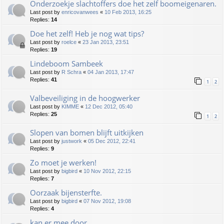
Onderzoekje slachtoffers doe het zelf boomeigenaren.
Last post by
enricovanwees
«
10 Feb 2013, 16:25
Replies:
14
Doe het zelf! Heb je nog wat tips?
Last post by
roelce
«
23 Jan 2013, 23:51
Replies:
19
Lindeboom Sambeek
Last post by
R Schra
«
04 Jan 2013, 17:47
Replies:
41
1
2
Valbeveiliging in de hoogwerker
Last post by
KIMME
«
12 Dec 2012, 05:40
Replies:
25
1
2
Slopen van bomen blijft uitkijken
Last post by
justwork
«
05 Dec 2012, 22:41
Replies:
9
Zo moet je werken!
Last post by
bigbird
«
10 Nov 2012, 22:15
Replies:
7
Oorzaak bijensterfte.
Last post by
bigbird
«
07 Nov 2012, 19:08
Replies:
4
kan er mee door.....