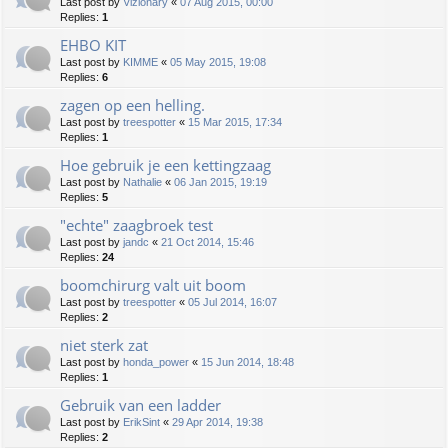
Last post by
Vizionary
«
07 Aug 2015, 00:00
Replies:
1
EHBO KIT
Last post by
KIMME
«
05 May 2015, 19:08
Replies:
6
zagen op een helling.
Last post by
treespotter
«
15 Mar 2015, 17:34
Replies:
1
Hoe gebruik je een kettingzaag
Last post by
Nathalie
«
06 Jan 2015, 19:19
Replies:
5
"echte" zaagbroek test
Last post by
jandc
«
21 Oct 2014, 15:46
Replies:
24
boomchirurg valt uit boom
Last post by
treespotter
«
05 Jul 2014, 16:07
Replies:
2
niet sterk zat
Last post by
honda_power
«
15 Jun 2014, 18:48
Replies:
1
Gebruik van een ladder
Last post by
ErikSint
«
29 Apr 2014, 19:38
Replies:
2