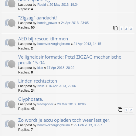
Last post by
Roald
«
20 May 2013, 19:34
Replies:
4
"Zigzag" aandacht!
Last post by
honda_power
«
24 Apr 2013, 23:05
Replies:
50
1
2
3
AED bij rescue klimmen
Last post by
boomverzorgingbruno
«
21 Apr 2013, 14:15
Replies:
2
Veiligheidsinformatie: Petzl ZIGZAG mechanische
prusik 15-04
Last post by
kluit
«
17 Apr 2013, 20:22
Replies:
8
Linden rechtzetten
Last post by
Nelis
«
16 Apr 2013, 22:06
Replies:
24
Glyphosate.
Last post by
treespotter
«
29 Mar 2013, 18:06
Replies:
43
1
2
Zo wordt je accu opladen toch weer lastiger.
Last post by
boomverzorgingbruno
«
25 Feb 2013, 05:57
Replies:
7