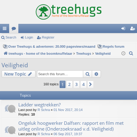
ui
Search
or
Login
Register
og
eg
ck
Over Treehugs & adverteren: 20.000 pageviews/maand
u
Regels forum
in
ist
S
treehugs - home of the boomknuffelaar
Treehugs
Veiligheid
lin
m
er
e
Veiligheid
ks
s
a
Search
Advanced search
New Topic
r
c
2
3
4
1
Next
160 topics
h
Topics
Ladder wegtrekken?
Last post by
R Schra
«
01 Nov 2017, 20:14
Replies:
10
Ongeluk hoogwerker Dalfsen: rapport en film met
uitleg online (Onderzoeksraad v.d. Veiligheid)
Last post by
R Schra
«
06 Sep 2017, 19:37