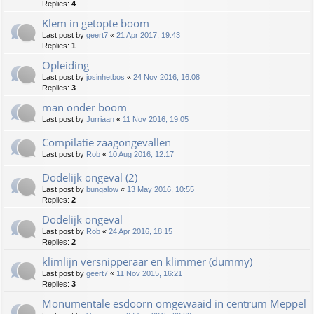
Replies:
4
Klem in getopte boom
Last post by
geert7
«
21 Apr 2017, 19:43
Replies:
1
Opleiding
Last post by
josinhetbos
«
24 Nov 2016, 16:08
Replies:
3
man onder boom
Last post by
Jurriaan
«
11 Nov 2016, 19:05
Compilatie zaagongevallen
Last post by
Rob
«
10 Aug 2016, 12:17
Dodelijk ongeval (2)
Last post by
bungalow
«
13 May 2016, 10:55
Replies:
2
Dodelijk ongeval
Last post by
Rob
«
24 Apr 2016, 18:15
Replies:
2
klimlijn versnipperaar en klimmer (dummy)
Last post by
geert7
«
11 Nov 2015, 16:21
Replies:
3
Monumentale esdoorn omgewaaid in centrum Meppel