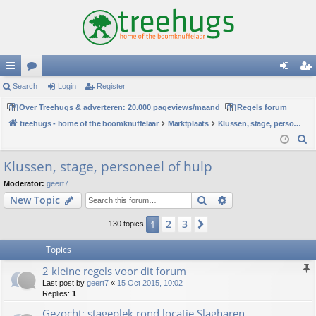
ui
Search
or
Login
Register
og
eg
ck
Over Treehugs & adverteren: 20.000 pageviews/maand
u
Regels forum
in
ist
treehugs - home of the boomknuffelaar
Marktplaats
Klussen, stage, personeel of hulp
lin
m
er
S
ks
s
e
Klussen, stage, personeel of hulp
a
Moderator:
geert7
r
Search
Advanced search
New Topic
c
h
2
3
1
Next
130 topics
Topics
2 kleine regels voor dit forum
Last post by
geert7
«
15 Oct 2015, 10:02
Replies:
1
Gezocht: stageplek rond locatie Slagharen