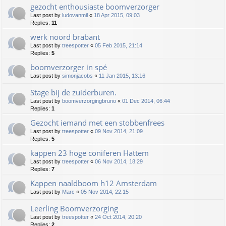
gezocht enthousiaste boomverzorger
Last post by
ludovanmil
«
18 Apr 2015, 09:03
Replies:
11
werk noord brabant
Last post by
treespotter
«
05 Feb 2015, 21:14
Replies:
5
boomverzorger in spé
Last post by
simonjacobs
«
11 Jan 2015, 13:16
Stage bij de zuiderburen.
Last post by
boomverzorgingbruno
«
01 Dec 2014, 06:44
Replies:
1
Gezocht iemand met een stobbenfrees
Last post by
treespotter
«
09 Nov 2014, 21:09
Replies:
5
kappen 23 hoge coniferen Hattem
Last post by
treespotter
«
06 Nov 2014, 18:29
Replies:
7
Kappen naaldboom h12 Amsterdam
Last post by
Marc
«
05 Nov 2014, 22:15
Leerling Boomverzorging
Last post by
treespotter
«
24 Oct 2014, 20:20
Replies:
2