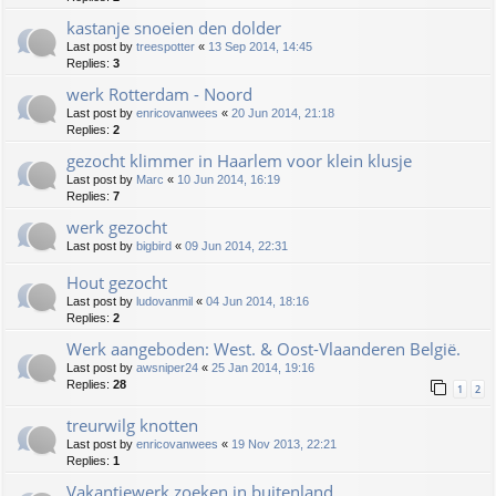
kastanje snoeien den dolder
Last post by
treespotter
«
13 Sep 2014, 14:45
Replies:
3
werk Rotterdam - Noord
Last post by
enricovanwees
«
20 Jun 2014, 21:18
Replies:
2
gezocht klimmer in Haarlem voor klein klusje
Last post by
Marc
«
10 Jun 2014, 16:19
Replies:
7
werk gezocht
Last post by
bigbird
«
09 Jun 2014, 22:31
Hout gezocht
Last post by
ludovanmil
«
04 Jun 2014, 18:16
Replies:
2
Werk aangeboden: West. & Oost-Vlaanderen België.
Last post by
awsniper24
«
25 Jan 2014, 19:16
Replies:
28
1
2
treurwilg knotten
Last post by
enricovanwees
«
19 Nov 2013, 22:21
Replies:
1
Vakantiewerk zoeken in buitenland