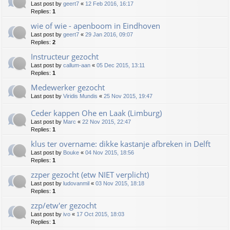
Last post by
geert7
«
12 Feb 2016, 16:17
Replies:
1
wie of wie - apenboom in Eindhoven
Last post by
geert7
«
29 Jan 2016, 09:07
Replies:
2
Instructeur gezocht
Last post by
callum-aan
«
05 Dec 2015, 13:11
Replies:
1
Medewerker gezocht
Last post by
Viridis Mundis
«
25 Nov 2015, 19:47
Ceder kappen Ohe en Laak (Limburg)
Last post by
Marc
«
22 Nov 2015, 22:47
Replies:
1
klus ter overname: dikke kastanje afbreken in Delft
Last post by
Bouke
«
04 Nov 2015, 18:56
Replies:
1
zzper gezocht (etw NIET verplicht)
Last post by
ludovanmil
«
03 Nov 2015, 18:18
Replies:
1
zzp/etw'er gezocht
Last post by
ivo
«
17 Oct 2015, 18:03
Replies:
1