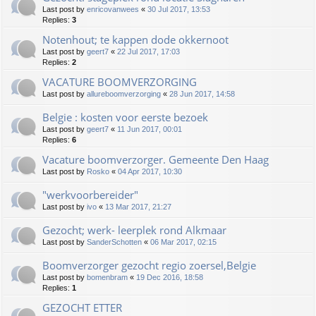
Last post by
enricovanwees
«
30 Jul 2017, 13:53
Replies:
3
Notenhout; te kappen dode okkernoot
Last post by
geert7
«
22 Jul 2017, 17:03
Replies:
2
VACATURE BOOMVERZORGING
Last post by
allureboomverzorging
«
28 Jun 2017, 14:58
Belgie : kosten voor eerste bezoek
Last post by
geert7
«
11 Jun 2017, 00:01
Replies:
6
Vacature boomverzorger. Gemeente Den Haag
Last post by
Rosko
«
04 Apr 2017, 10:30
"werkvoorbereider"
Last post by
ivo
«
13 Mar 2017, 21:27
Gezocht; werk- leerplek rond Alkmaar
Last post by
SanderSchotten
«
06 Mar 2017, 02:15
Boomverzorger gezocht regio zoersel,Belgie
Last post by
bomenbram
«
19 Dec 2016, 18:58
Replies:
1
GEZOCHT ETTER