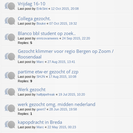
Vrijdag 16-10
Last post by
ErikSint
«
12 Oct 2015, 20:08
Collega gezocht.
Last post by
Bouke
«
07 Oct 2015, 19:32
Blanco bbl student op zoek..
Last post by
enricovanwees
«
24 Sep 2015, 22:20
Replies:
5
Gezocht klimmer voor regio Bergen op Zoom /
Roosendaal
Last post by
Marc
«
27 Aug 2015, 13:41
partime etw-er gezocht of zzp
Last post by
SHJN
«
17 Aug 2015, 10:08
Replies:
9
Werk gezocht
Last post by
halfpipefreak
«
19 Jul 2015, 10:20
werk gezocht omg. midden nederland
Last post by
geert7
«
28 Jun 2015, 19:58
Replies:
1
kapopdracht in Breda
Last post by
Marc
«
22 May 2015, 00:23