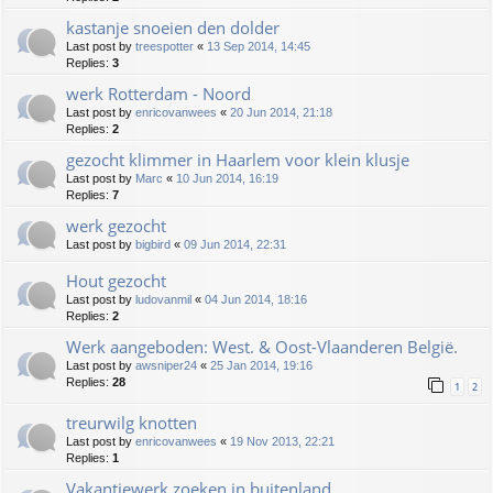
kastanje snoeien den dolder
Last post by
treespotter
«
13 Sep 2014, 14:45
Replies:
3
werk Rotterdam - Noord
Last post by
enricovanwees
«
20 Jun 2014, 21:18
Replies:
2
gezocht klimmer in Haarlem voor klein klusje
Last post by
Marc
«
10 Jun 2014, 16:19
Replies:
7
werk gezocht
Last post by
bigbird
«
09 Jun 2014, 22:31
Hout gezocht
Last post by
ludovanmil
«
04 Jun 2014, 18:16
Replies:
2
Werk aangeboden: West. & Oost-Vlaanderen België.
Last post by
awsniper24
«
25 Jan 2014, 19:16
Replies:
28
1
2
treurwilg knotten
Last post by
enricovanwees
«
19 Nov 2013, 22:21
Replies:
1
Vakantiewerk zoeken in buitenland