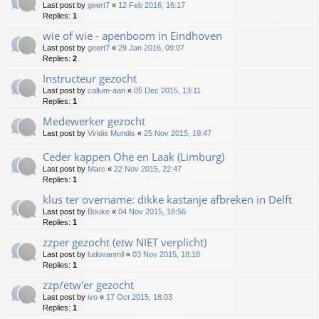
Last post by
geert7
«
12 Feb 2016, 16:17
Replies:
1
wie of wie - apenboom in Eindhoven
Last post by
geert7
«
29 Jan 2016, 09:07
Replies:
2
Instructeur gezocht
Last post by
callum-aan
«
05 Dec 2015, 13:11
Replies:
1
Medewerker gezocht
Last post by
Viridis Mundis
«
25 Nov 2015, 19:47
Ceder kappen Ohe en Laak (Limburg)
Last post by
Marc
«
22 Nov 2015, 22:47
Replies:
1
klus ter overname: dikke kastanje afbreken in Delft
Last post by
Bouke
«
04 Nov 2015, 18:56
Replies:
1
zzper gezocht (etw NIET verplicht)
Last post by
ludovanmil
«
03 Nov 2015, 18:18
Replies:
1
zzp/etw'er gezocht
Last post by
ivo
«
17 Oct 2015, 18:03
Replies:
1