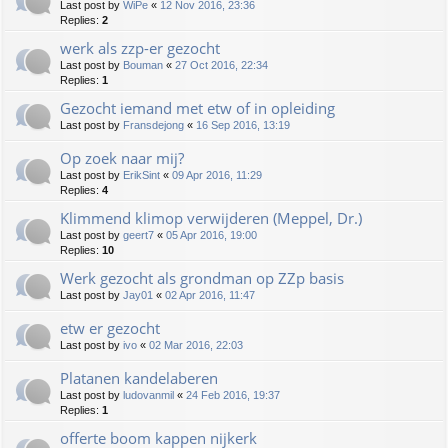
Last post by
WiPe
«
12 Nov 2016, 23:36
Replies:
2
werk als zzp-er gezocht
Last post by
Bouman
«
27 Oct 2016, 22:34
Replies:
1
Gezocht iemand met etw of in opleiding
Last post by
Fransdejong
«
16 Sep 2016, 13:19
Op zoek naar mij?
Last post by
ErikSint
«
09 Apr 2016, 11:29
Replies:
4
Klimmend klimop verwijderen (Meppel, Dr.)
Last post by
geert7
«
05 Apr 2016, 19:00
Replies:
10
Werk gezocht als grondman op ZZp basis
Last post by
Jay01
«
02 Apr 2016, 11:47
etw er gezocht
Last post by
ivo
«
02 Mar 2016, 22:03
Platanen kandelaberen
Last post by
ludovanmil
«
24 Feb 2016, 19:37
Replies:
1
offerte boom kappen nijkerk