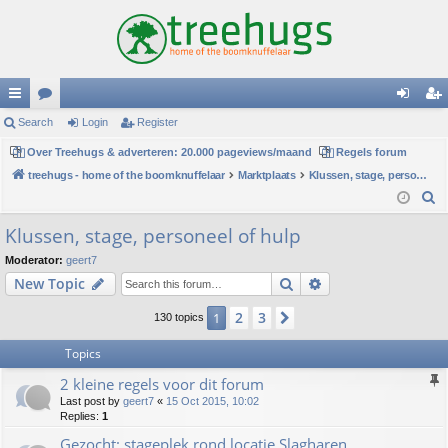
ui
Search
or
Login
Register
og
eg
ck
Over Treehugs & adverteren: 20.000 pageviews/maand
u
Regels forum
in
ist
treehugs - home of the boomknuffelaar
Marktplaats
Klussen, stage, personeel of hulp
lin
m
er
S
ks
s
e
Klussen, stage, personeel of hulp
a
Moderator:
geert7
r
Search
Advanced search
New Topic
c
h
2
3
1
Next
130 topics
Topics
2 kleine regels voor dit forum
Last post by
geert7
«
15 Oct 2015, 10:02
Replies:
1
Gezocht: stageplek rond locatie Slagharen