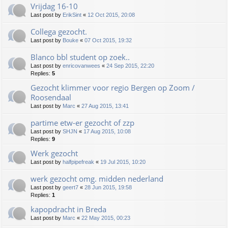
Vrijdag 16-10
Last post by
ErikSint
«
12 Oct 2015, 20:08
Collega gezocht.
Last post by
Bouke
«
07 Oct 2015, 19:32
Blanco bbl student op zoek..
Last post by
enricovanwees
«
24 Sep 2015, 22:20
Replies:
5
Gezocht klimmer voor regio Bergen op Zoom /
Roosendaal
Last post by
Marc
«
27 Aug 2015, 13:41
partime etw-er gezocht of zzp
Last post by
SHJN
«
17 Aug 2015, 10:08
Replies:
9
Werk gezocht
Last post by
halfpipefreak
«
19 Jul 2015, 10:20
werk gezocht omg. midden nederland
Last post by
geert7
«
28 Jun 2015, 19:58
Replies:
1
kapopdracht in Breda
Last post by
Marc
«
22 May 2015, 00:23