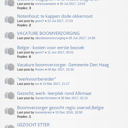
Last post by
enricovanwees
«
30 Jul 2017, 13:53
Replies:
3
Notenhout; te kappen dode okkernoot
Last post by
geert7
«
22 Jul 2017, 17:03
Replies:
2
VACATURE BOOMVERZORGING
Last post by
allureboomverzorging
«
28 Jun 2017, 14:58
Belgie : kosten voor eerste bezoek
Last post by
geert7
«
11 Jun 2017, 00:01
Replies:
6
Vacature boomverzorger. Gemeente Den Haag
Last post by
Rosko
«
04 Apr 2017, 10:30
"werkvoorbereider"
Last post by
ivo
«
13 Mar 2017, 21:27
Gezocht; werk- leerplek rond Alkmaar
Last post by
SanderSchotten
«
06 Mar 2017, 02:15
Boomverzorger gezocht regio zoersel,Belgie
Last post by
bomenbram
«
19 Dec 2016, 18:58
Replies:
1
GEZOCHT ETTER