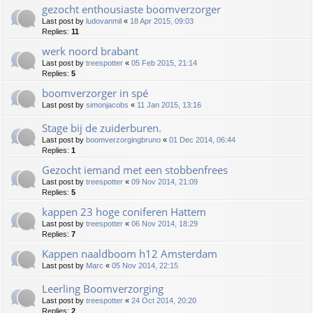
gezocht enthousiaste boomverzorger
Last post by
ludovanmil
«
18 Apr 2015, 09:03
Replies:
11
werk noord brabant
Last post by
treespotter
«
05 Feb 2015, 21:14
Replies:
5
boomverzorger in spé
Last post by
simonjacobs
«
11 Jan 2015, 13:16
Stage bij de zuiderburen.
Last post by
boomverzorgingbruno
«
01 Dec 2014, 06:44
Replies:
1
Gezocht iemand met een stobbenfrees
Last post by
treespotter
«
09 Nov 2014, 21:09
Replies:
5
kappen 23 hoge coniferen Hattem
Last post by
treespotter
«
06 Nov 2014, 18:29
Replies:
7
Kappen naaldboom h12 Amsterdam
Last post by
Marc
«
05 Nov 2014, 22:15
Leerling Boomverzorging
Last post by
treespotter
«
24 Oct 2014, 20:20
Replies:
2