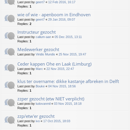
Last post by
geert7
«
12 Feb 2016, 16:17
Replies:
1
wie of wie - apenboom in Eindhoven
Last post by
geert7
«
29 Jan 2016, 09:07
Replies:
2
Instructeur gezocht
Last post by
callum-aan
«
05 Dec 2015, 13:11
Replies:
1
Medewerker gezocht
Last post by
Viridis Mundis
«
25 Nov 2015, 19:47
Ceder kappen Ohe en Laak (Limburg)
Last post by
Marc
«
22 Nov 2015, 22:47
Replies:
1
klus ter overname: dikke kastanje afbreken in Delft
Last post by
Bouke
«
04 Nov 2015, 18:56
Replies:
1
zzper gezocht (etw NIET verplicht)
Last post by
ludovanmil
«
03 Nov 2015, 18:18
Replies:
1
zzp/etw'er gezocht
Last post by
ivo
«
17 Oct 2015, 18:03
Replies:
1