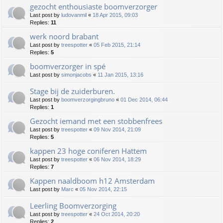
gezocht enthousiaste boomverzorger
Last post by
ludovanmil
«
18 Apr 2015, 09:03
Replies:
11
werk noord brabant
Last post by
treespotter
«
05 Feb 2015, 21:14
Replies:
5
boomverzorger in spé
Last post by
simonjacobs
«
11 Jan 2015, 13:16
Stage bij de zuiderburen.
Last post by
boomverzorgingbruno
«
01 Dec 2014, 06:44
Replies:
1
Gezocht iemand met een stobbenfrees
Last post by
treespotter
«
09 Nov 2014, 21:09
Replies:
5
kappen 23 hoge coniferen Hattem
Last post by
treespotter
«
06 Nov 2014, 18:29
Replies:
7
Kappen naaldboom h12 Amsterdam
Last post by
Marc
«
05 Nov 2014, 22:15
Leerling Boomverzorging
Last post by
treespotter
«
24 Oct 2014, 20:20
Replies:
2