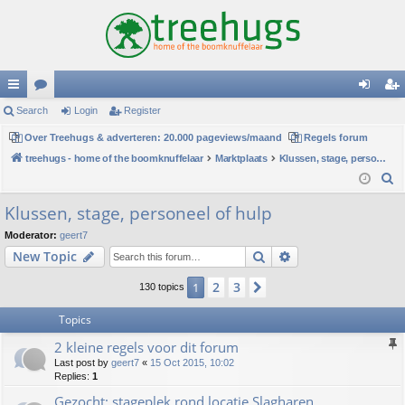
ui
Search
or
Login
Register
og
eg
ck
Over Treehugs & adverteren: 20.000 pageviews/maand
u
Regels forum
in
ist
treehugs - home of the boomknuffelaar
Marktplaats
Klussen, stage, personeel of hulp
lin
m
er
S
ks
s
e
Klussen, stage, personeel of hulp
a
Moderator:
geert7
r
Search
Advanced search
New Topic
c
h
2
3
1
Next
130 topics
Topics
2 kleine regels voor dit forum
Last post by
geert7
«
15 Oct 2015, 10:02
Replies:
1
Gezocht: stageplek rond locatie Slagharen