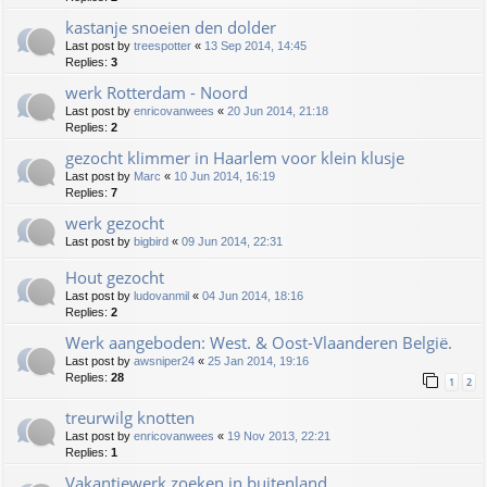
kastanje snoeien den dolder
Last post by
treespotter
«
13 Sep 2014, 14:45
Replies:
3
werk Rotterdam - Noord
Last post by
enricovanwees
«
20 Jun 2014, 21:18
Replies:
2
gezocht klimmer in Haarlem voor klein klusje
Last post by
Marc
«
10 Jun 2014, 16:19
Replies:
7
werk gezocht
Last post by
bigbird
«
09 Jun 2014, 22:31
Hout gezocht
Last post by
ludovanmil
«
04 Jun 2014, 18:16
Replies:
2
Werk aangeboden: West. & Oost-Vlaanderen België.
Last post by
awsniper24
«
25 Jan 2014, 19:16
Replies:
28
1
2
treurwilg knotten
Last post by
enricovanwees
«
19 Nov 2013, 22:21
Replies:
1
Vakantiewerk zoeken in buitenland