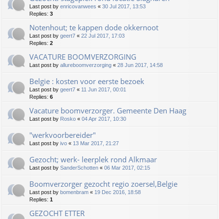
Last post by
enricovanwees
«
30 Jul 2017, 13:53
Replies:
3
Notenhout; te kappen dode okkernoot
Last post by
geert7
«
22 Jul 2017, 17:03
Replies:
2
VACATURE BOOMVERZORGING
Last post by
allureboomverzorging
«
28 Jun 2017, 14:58
Belgie : kosten voor eerste bezoek
Last post by
geert7
«
11 Jun 2017, 00:01
Replies:
6
Vacature boomverzorger. Gemeente Den Haag
Last post by
Rosko
«
04 Apr 2017, 10:30
"werkvoorbereider"
Last post by
ivo
«
13 Mar 2017, 21:27
Gezocht; werk- leerplek rond Alkmaar
Last post by
SanderSchotten
«
06 Mar 2017, 02:15
Boomverzorger gezocht regio zoersel,Belgie
Last post by
bomenbram
«
19 Dec 2016, 18:58
Replies:
1
GEZOCHT ETTER