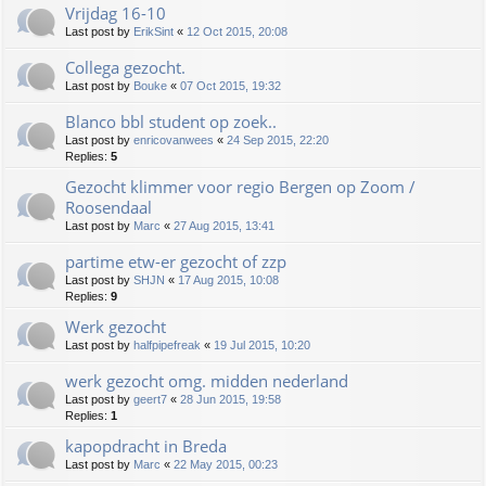
Vrijdag 16-10
Last post by
ErikSint
«
12 Oct 2015, 20:08
Collega gezocht.
Last post by
Bouke
«
07 Oct 2015, 19:32
Blanco bbl student op zoek..
Last post by
enricovanwees
«
24 Sep 2015, 22:20
Replies:
5
Gezocht klimmer voor regio Bergen op Zoom /
Roosendaal
Last post by
Marc
«
27 Aug 2015, 13:41
partime etw-er gezocht of zzp
Last post by
SHJN
«
17 Aug 2015, 10:08
Replies:
9
Werk gezocht
Last post by
halfpipefreak
«
19 Jul 2015, 10:20
werk gezocht omg. midden nederland
Last post by
geert7
«
28 Jun 2015, 19:58
Replies:
1
kapopdracht in Breda
Last post by
Marc
«
22 May 2015, 00:23