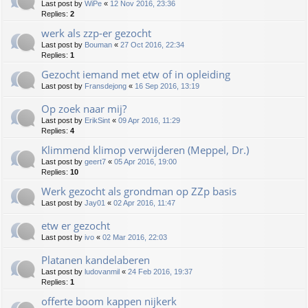
Last post by
WiPe
«
12 Nov 2016, 23:36
Replies:
2
werk als zzp-er gezocht
Last post by
Bouman
«
27 Oct 2016, 22:34
Replies:
1
Gezocht iemand met etw of in opleiding
Last post by
Fransdejong
«
16 Sep 2016, 13:19
Op zoek naar mij?
Last post by
ErikSint
«
09 Apr 2016, 11:29
Replies:
4
Klimmend klimop verwijderen (Meppel, Dr.)
Last post by
geert7
«
05 Apr 2016, 19:00
Replies:
10
Werk gezocht als grondman op ZZp basis
Last post by
Jay01
«
02 Apr 2016, 11:47
etw er gezocht
Last post by
ivo
«
02 Mar 2016, 22:03
Platanen kandelaberen
Last post by
ludovanmil
«
24 Feb 2016, 19:37
Replies:
1
offerte boom kappen nijkerk