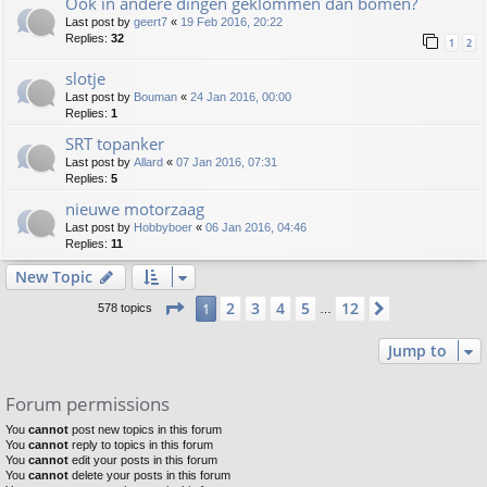
Ook in andere dingen geklommen dan bomen?
Last post by
geert7
«
19 Feb 2016, 20:22
Replies:
32
1
2
slotje
Last post by
Bouman
«
24 Jan 2016, 00:00
Replies:
1
SRT topanker
Last post by
Allard
«
07 Jan 2016, 07:31
Replies:
5
nieuwe motorzaag
Last post by
Hobbyboer
«
06 Jan 2016, 04:46
Replies:
11
New Topic
Page
1
of
12
2
3
4
5
12
1
Next
578 topics
…
Jump to
Forum permissions
You
cannot
post new topics in this forum
You
cannot
reply to topics in this forum
You
cannot
edit your posts in this forum
You
cannot
delete your posts in this forum