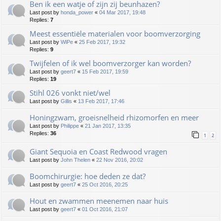
Ben ik een watje of zijn zij beunhazen?
Last post by
honda_power
«
04 Mar 2017, 19:48
Replies:
7
Meest essentiële materialen voor boomverzorging
Last post by
WiPe
«
25 Feb 2017, 19:32
Replies:
9
Twijfelen of ik wel boomverzorger kan worden?
Last post by
geert7
«
15 Feb 2017, 19:59
Replies:
19
Stihl 026 vonkt niet/wel
Last post by
Gillis
«
13 Feb 2017, 17:46
Honingzwam, groeisnelheid rhizomorfen en meer
Last post by
Philippe
«
21 Jan 2017, 13:35
Replies:
36
1
2
Giant Sequoia en Coast Redwood vragen
Last post by
John Thelen
«
22 Nov 2016, 20:02
Boomchirurgie: hoe deden ze dat?
Last post by
geert7
«
25 Oct 2016, 20:25
Hout en zwammen meenemen naar huis
Last post by
geert7
«
01 Oct 2016, 21:07