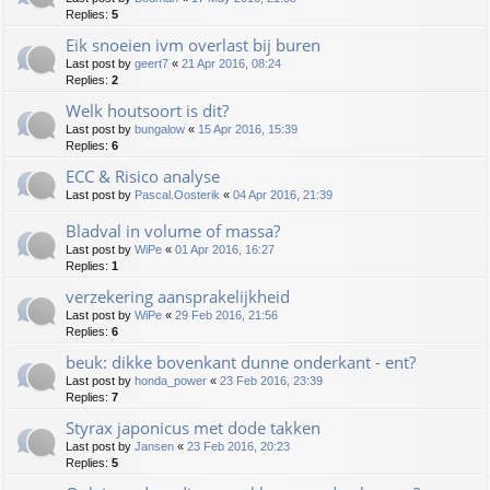
Replies:
5
Eik snoeien ivm overlast bij buren
Last post by
geert7
«
21 Apr 2016, 08:24
Replies:
2
Welk houtsoort is dit?
Last post by
bungalow
«
15 Apr 2016, 15:39
Replies:
6
ECC & Risico analyse
Last post by
Pascal.Oosterik
«
04 Apr 2016, 21:39
Bladval in volume of massa?
Last post by
WiPe
«
01 Apr 2016, 16:27
Replies:
1
verzekering aansprakelijkheid
Last post by
WiPe
«
29 Feb 2016, 21:56
Replies:
6
beuk: dikke bovenkant dunne onderkant - ent?
Last post by
honda_power
«
23 Feb 2016, 23:39
Replies:
7
Styrax japonicus met dode takken
Last post by
Jansen
«
23 Feb 2016, 20:23
Replies:
5