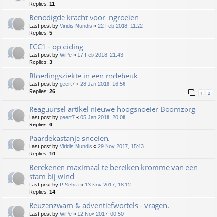
Replies:
11
Benodigde kracht voor ingroeien
Last post by
Viridis Mundis
«
22 Feb 2018, 11:22
Replies:
5
ECC1 - opleiding
Last post by
WiPe
«
17 Feb 2018, 21:43
Replies:
3
Bloedingsziekte in een rodebeuk
Last post by
geert7
«
28 Jan 2018, 16:56
Replies:
26
1
2
Reaguursel artikel nieuwe hoogsnoeier Boomzorg
Last post by
geert7
«
05 Jan 2018, 20:08
Replies:
6
Paardekastanje snoeien.
Last post by
Viridis Mundis
«
29 Nov 2017, 15:43
Replies:
10
Berekenen maximaal te bereiken kromme van een
stam bij wind
Last post by
R Schra
«
13 Nov 2017, 18:12
Replies:
14
Reuzenzwam & adventiefwortels - vragen.
Last post by
WiPe
«
12 Nov 2017, 00:50