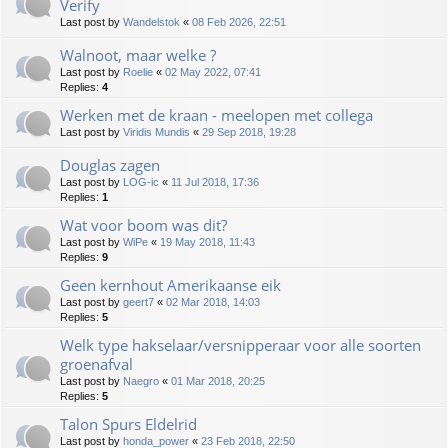
Verify
Last post by
Wandelstok
«
08 Feb 2026, 22:51
Walnoot, maar welke ?
Last post by
Roelie
«
02 May 2022, 07:41
Replies:
4
Werken met de kraan - meelopen met collega
Last post by
Viridis Mundis
«
29 Sep 2018, 19:28
Douglas zagen
Last post by
LOG-ic
«
11 Jul 2018, 17:36
Replies:
1
Wat voor boom was dit?
Last post by
WiPe
«
19 May 2018, 11:43
Replies:
9
Geen kernhout Amerikaanse eik
Last post by
geert7
«
02 Mar 2018, 14:03
Replies:
5
Welk type hakselaar/versnipperaar voor alle soorten
groenafval
Last post by
Naegro
«
01 Mar 2018, 20:25
Replies:
5
Talon Spurs Eldelrid
Last post by
honda_power
«
23 Feb 2018, 22:50