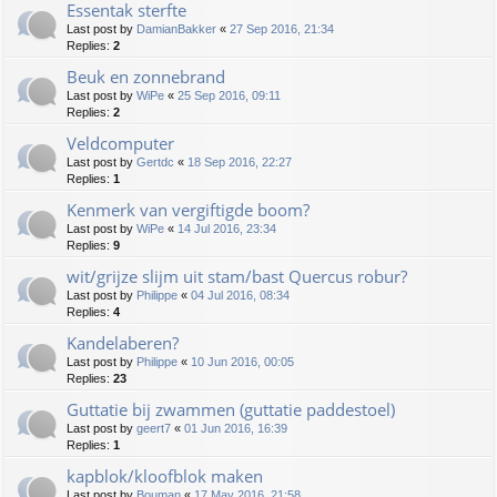
Essentak sterfte
Last post by
DamianBakker
«
27 Sep 2016, 21:34
Replies:
2
Beuk en zonnebrand
Last post by
WiPe
«
25 Sep 2016, 09:11
Replies:
2
Veldcomputer
Last post by
Gertdc
«
18 Sep 2016, 22:27
Replies:
1
Kenmerk van vergiftigde boom?
Last post by
WiPe
«
14 Jul 2016, 23:34
Replies:
9
wit/grijze slijm uit stam/bast Quercus robur?
Last post by
Philippe
«
04 Jul 2016, 08:34
Replies:
4
Kandelaberen?
Last post by
Philippe
«
10 Jun 2016, 00:05
Replies:
23
Guttatie bij zwammen (guttatie paddestoel)
Last post by
geert7
«
01 Jun 2016, 16:39
Replies:
1
kapblok/kloofblok maken
Last post by
Bouman
«
17 May 2016, 21:58