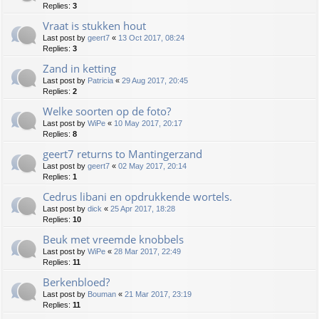
Replies:
3
Vraat is stukken hout
Last post by
geert7
«
13 Oct 2017, 08:24
Replies:
3
Zand in ketting
Last post by
Patricia
«
29 Aug 2017, 20:45
Replies:
2
Welke soorten op de foto?
Last post by
WiPe
«
10 May 2017, 20:17
Replies:
8
geert7 returns to Mantingerzand
Last post by
geert7
«
02 May 2017, 20:14
Replies:
1
Cedrus libani en opdrukkende wortels.
Last post by
dick
«
25 Apr 2017, 18:28
Replies:
10
Beuk met vreemde knobbels
Last post by
WiPe
«
28 Mar 2017, 22:49
Replies:
11
Berkenbloed?
Last post by
Bouman
«
21 Mar 2017, 23:19
Replies:
11