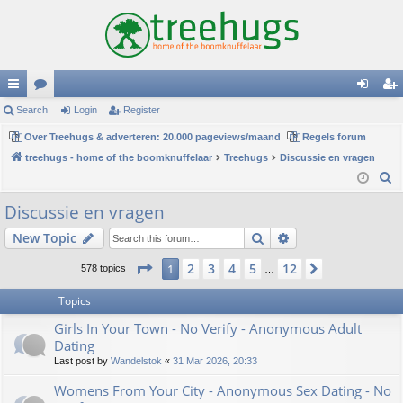
ui
Search
or
Login
Register
og
eg
ck
Over Treehugs & adverteren: 20.000 pageviews/maand
u
Regels forum
in
ist
treehugs - home of the boomknuffelaar
Treehugs
Discussie en vragen
lin
m
er
S
ks
s
e
Discussie en vragen
a
Search
Advanced search
New Topic
r
c
Page
1
of
12
2
3
4
5
12
1
Next
578 topics
…
h
Topics
Girls In Your Town - No Verify - Anonymous Adult
Dating
Last post by
Wandelstok
«
31 Mar 2026, 20:33
Womens From Your City - Anonymous Sex Dating - No