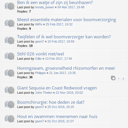
Ben ik een watje of zijn zij beunhazen?
Last post by
honda_power
«
04 Mar 2017, 19:48
Replies:
7
Meest essentiële materialen voor boomverzorging
Last post by
WiPe
«
25 Feb 2017, 19:32
Replies:
9
Twijfelen of ik wel boomverzorger kan worden?
Last post by
geert7
«
15 Feb 2017, 19:59
Replies:
19
Stihl 026 vonkt niet/wel
Last post by
Gillis
«
13 Feb 2017, 17:46
Honingzwam, groeisnelheid rhizomorfen en meer
Last post by
Philippe
«
21 Jan 2017, 13:35
Replies:
36
1
2
Giant Sequoia en Coast Redwood vragen
Last post by
John Thelen
«
22 Nov 2016, 20:02
Boomchirurgie: hoe deden ze dat?
Last post by
geert7
«
25 Oct 2016, 20:25
Hout en zwammen meenemen naar huis
Last post by
geert7
«
01 Oct 2016, 21:07