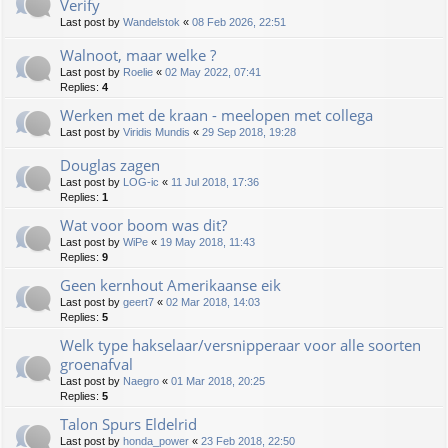
Verify
Last post by
Wandelstok
«
08 Feb 2026, 22:51
Walnoot, maar welke ?
Last post by
Roelie
«
02 May 2022, 07:41
Replies:
4
Werken met de kraan - meelopen met collega
Last post by
Viridis Mundis
«
29 Sep 2018, 19:28
Douglas zagen
Last post by
LOG-ic
«
11 Jul 2018, 17:36
Replies:
1
Wat voor boom was dit?
Last post by
WiPe
«
19 May 2018, 11:43
Replies:
9
Geen kernhout Amerikaanse eik
Last post by
geert7
«
02 Mar 2018, 14:03
Replies:
5
Welk type hakselaar/versnipperaar voor alle soorten
groenafval
Last post by
Naegro
«
01 Mar 2018, 20:25
Replies:
5
Talon Spurs Eldelrid
Last post by
honda_power
«
23 Feb 2018, 22:50