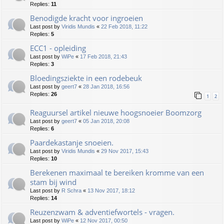
Replies:
11
Benodigde kracht voor ingroeien
Last post by
Viridis Mundis
«
22 Feb 2018, 11:22
Replies:
5
ECC1 - opleiding
Last post by
WiPe
«
17 Feb 2018, 21:43
Replies:
3
Bloedingsziekte in een rodebeuk
Last post by
geert7
«
28 Jan 2018, 16:56
Replies:
26
1
2
Reaguursel artikel nieuwe hoogsnoeier Boomzorg
Last post by
geert7
«
05 Jan 2018, 20:08
Replies:
6
Paardekastanje snoeien.
Last post by
Viridis Mundis
«
29 Nov 2017, 15:43
Replies:
10
Berekenen maximaal te bereiken kromme van een
stam bij wind
Last post by
R Schra
«
13 Nov 2017, 18:12
Replies:
14
Reuzenzwam & adventiefwortels - vragen.
Last post by
WiPe
«
12 Nov 2017, 00:50