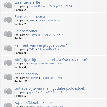
Essentak sterfte
Last post by
DamianBakker
«
27 Sep 2016, 21:34
Replies:
2
Beuk en zonnebrand
Last post by
WiPe
«
25 Sep 2016, 09:11
Replies:
2
Veldcomputer
Last post by
Gertdc
«
18 Sep 2016, 22:27
Replies:
1
Kenmerk van vergiftigde boom?
Last post by
WiPe
«
14 Jul 2016, 23:34
Replies:
9
wit/grijze slijm uit stam/bast Quercus robur?
Last post by
Philippe
«
04 Jul 2016, 08:34
Replies:
4
Kandelaberen?
Last post by
Philippe
«
10 Jun 2016, 00:05
Replies:
23
Guttatie bij zwammen (guttatie paddestoel)
Last post by
geert7
«
01 Jun 2016, 16:39
Replies:
1
kapblok/kloofblok maken
Last post by
Bouman
«
17 May 2016, 21:58