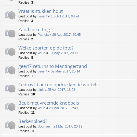
Replies:
3
Vraat is stukken hout
Last post by
geert7
«
13 Oct 2017, 08:24
Replies:
3
Zand in ketting
Last post by
Patricia
«
29 Aug 2017, 20:45
Replies:
2
Welke soorten op de foto?
Last post by
WiPe
«
10 May 2017, 20:17
Replies:
8
geert7 returns to Mantingerzand
Last post by
geert7
«
02 May 2017, 20:14
Replies:
1
Cedrus libani en opdrukkende wortels.
Last post by
dick
«
25 Apr 2017, 18:28
Replies:
10
Beuk met vreemde knobbels
Last post by
WiPe
«
28 Mar 2017, 22:49
Replies:
11
Berkenbloed?
Last post by
Bouman
«
21 Mar 2017, 23:19
Replies:
11