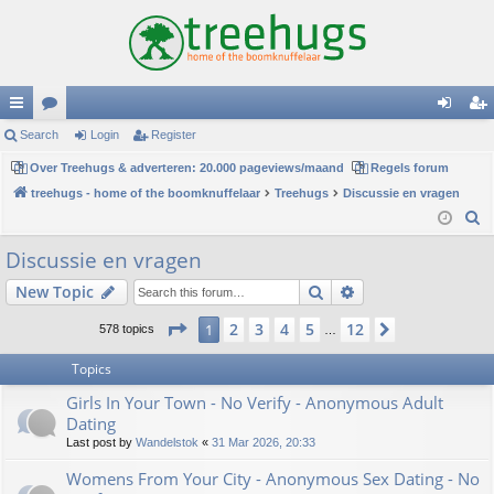
ui
Search
or
Login
Register
og
eg
ck
Over Treehugs & adverteren: 20.000 pageviews/maand
u
Regels forum
in
ist
treehugs - home of the boomknuffelaar
Treehugs
Discussie en vragen
lin
m
er
S
ks
s
e
Discussie en vragen
a
Search
Advanced search
New Topic
r
c
Page
1
of
12
2
3
4
5
12
1
Next
578 topics
…
h
Topics
Girls In Your Town - No Verify - Anonymous Adult
Dating
Last post by
Wandelstok
«
31 Mar 2026, 20:33
Womens From Your City - Anonymous Sex Dating - No