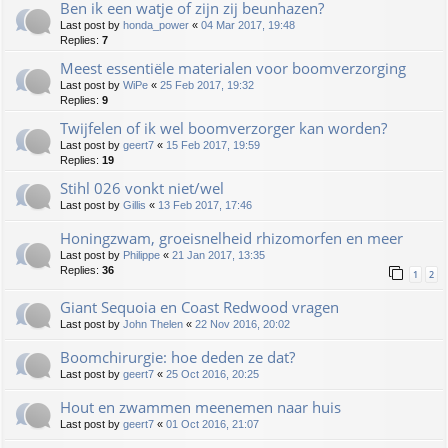
Ben ik een watje of zijn zij beunhazen?
Last post by
honda_power
«
04 Mar 2017, 19:48
Replies:
7
Meest essentiële materialen voor boomverzorging
Last post by
WiPe
«
25 Feb 2017, 19:32
Replies:
9
Twijfelen of ik wel boomverzorger kan worden?
Last post by
geert7
«
15 Feb 2017, 19:59
Replies:
19
Stihl 026 vonkt niet/wel
Last post by
Gillis
«
13 Feb 2017, 17:46
Honingzwam, groeisnelheid rhizomorfen en meer
Last post by
Philippe
«
21 Jan 2017, 13:35
Replies:
36
1
2
Giant Sequoia en Coast Redwood vragen
Last post by
John Thelen
«
22 Nov 2016, 20:02
Boomchirurgie: hoe deden ze dat?
Last post by
geert7
«
25 Oct 2016, 20:25
Hout en zwammen meenemen naar huis
Last post by
geert7
«
01 Oct 2016, 21:07