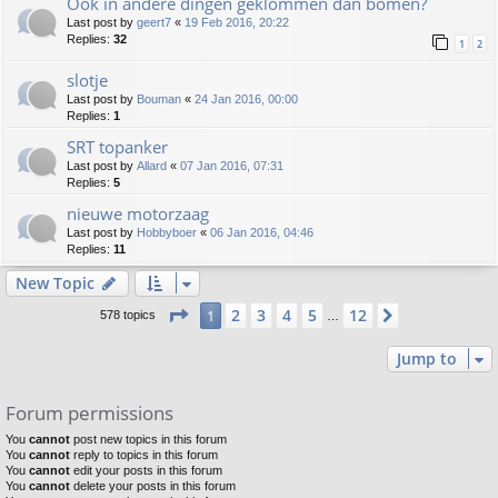
Ook in andere dingen geklommen dan bomen?
Last post by
geert7
«
19 Feb 2016, 20:22
Replies:
32
1
2
slotje
Last post by
Bouman
«
24 Jan 2016, 00:00
Replies:
1
SRT topanker
Last post by
Allard
«
07 Jan 2016, 07:31
Replies:
5
nieuwe motorzaag
Last post by
Hobbyboer
«
06 Jan 2016, 04:46
Replies:
11
New Topic
Page
1
of
12
2
3
4
5
12
1
Next
578 topics
…
Jump to
Forum permissions
You
cannot
post new topics in this forum
You
cannot
reply to topics in this forum
You
cannot
edit your posts in this forum
You
cannot
delete your posts in this forum