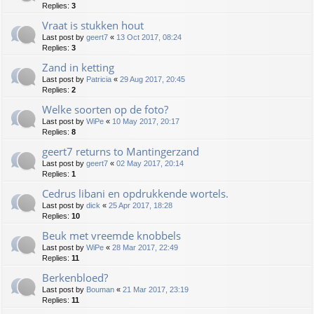
Replies:
3
Vraat is stukken hout
Last post by
geert7
«
13 Oct 2017, 08:24
Replies:
3
Zand in ketting
Last post by
Patricia
«
29 Aug 2017, 20:45
Replies:
2
Welke soorten op de foto?
Last post by
WiPe
«
10 May 2017, 20:17
Replies:
8
geert7 returns to Mantingerzand
Last post by
geert7
«
02 May 2017, 20:14
Replies:
1
Cedrus libani en opdrukkende wortels.
Last post by
dick
«
25 Apr 2017, 18:28
Replies:
10
Beuk met vreemde knobbels
Last post by
WiPe
«
28 Mar 2017, 22:49
Replies:
11
Berkenbloed?
Last post by
Bouman
«
21 Mar 2017, 23:19
Replies:
11