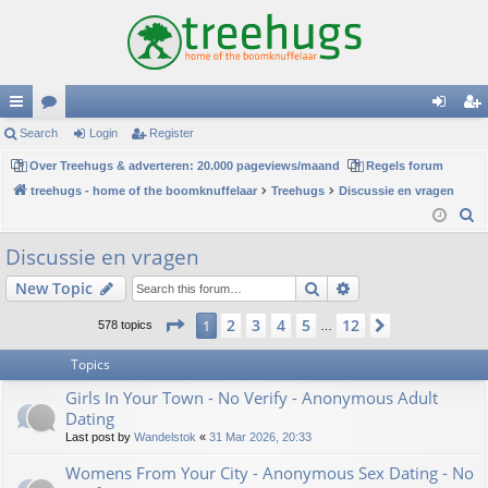
ui
Search
or
Login
Register
og
eg
ck
Over Treehugs & adverteren: 20.000 pageviews/maand
u
Regels forum
in
ist
treehugs - home of the boomknuffelaar
Treehugs
Discussie en vragen
lin
m
er
S
ks
s
e
Discussie en vragen
a
Search
Advanced search
New Topic
r
c
Page
1
of
12
2
3
4
5
12
1
Next
578 topics
…
h
Topics
Girls In Your Town - No Verify - Anonymous Adult
Dating
Last post by
Wandelstok
«
31 Mar 2026, 20:33
Womens From Your City - Anonymous Sex Dating - No