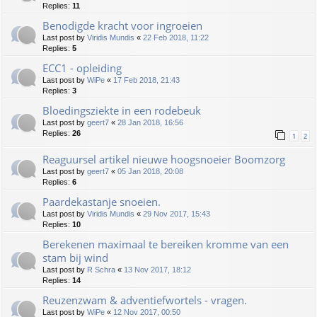
Replies:
11
Benodigde kracht voor ingroeien
Last post by
Viridis Mundis
«
22 Feb 2018, 11:22
Replies:
5
ECC1 - opleiding
Last post by
WiPe
«
17 Feb 2018, 21:43
Replies:
3
Bloedingsziekte in een rodebeuk
Last post by
geert7
«
28 Jan 2018, 16:56
Replies:
26
1
2
Reaguursel artikel nieuwe hoogsnoeier Boomzorg
Last post by
geert7
«
05 Jan 2018, 20:08
Replies:
6
Paardekastanje snoeien.
Last post by
Viridis Mundis
«
29 Nov 2017, 15:43
Replies:
10
Berekenen maximaal te bereiken kromme van een
stam bij wind
Last post by
R Schra
«
13 Nov 2017, 18:12
Replies:
14
Reuzenzwam & adventiefwortels - vragen.
Last post by
WiPe
«
12 Nov 2017, 00:50