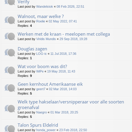
Verify
Last post by
Wandelstok
«
08 Feb 2026, 22:51
Walnoot, maar welke ?
Last post by
Roelie
«
02 May 2022, 07:41
Replies:
4
Werken met de kraan - meelopen met collega
Last post by
Viridis Mundis
«
29 Sep 2018, 19:28
Douglas zagen
Last post by
LOG-ic
«
11 Jul 2018, 17:36
Replies:
1
Wat voor boom was dit?
Last post by
WiPe
«
19 May 2018, 11:43
Replies:
9
Geen kernhout Amerikaanse eik
Last post by
geert7
«
02 Mar 2018, 14:03
Replies:
5
Welk type hakselaar/versnipperaar voor alle soorten
groenafval
Last post by
Naegro
«
01 Mar 2018, 20:25
Replies:
5
Talon Spurs Eldelrid
Last post by
honda_power
«
23 Feb 2018, 22:50