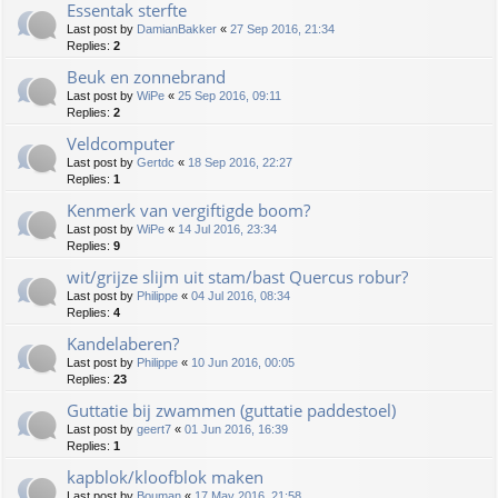
Essentak sterfte
Last post by
DamianBakker
«
27 Sep 2016, 21:34
Replies:
2
Beuk en zonnebrand
Last post by
WiPe
«
25 Sep 2016, 09:11
Replies:
2
Veldcomputer
Last post by
Gertdc
«
18 Sep 2016, 22:27
Replies:
1
Kenmerk van vergiftigde boom?
Last post by
WiPe
«
14 Jul 2016, 23:34
Replies:
9
wit/grijze slijm uit stam/bast Quercus robur?
Last post by
Philippe
«
04 Jul 2016, 08:34
Replies:
4
Kandelaberen?
Last post by
Philippe
«
10 Jun 2016, 00:05
Replies:
23
Guttatie bij zwammen (guttatie paddestoel)
Last post by
geert7
«
01 Jun 2016, 16:39
Replies:
1
kapblok/kloofblok maken
Last post by
Bouman
«
17 May 2016, 21:58