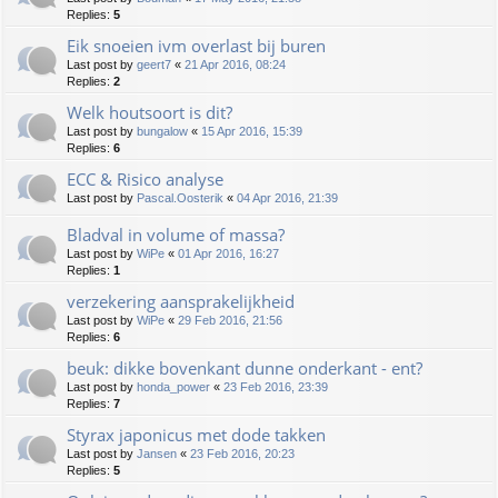
Replies:
5
Eik snoeien ivm overlast bij buren
Last post by
geert7
«
21 Apr 2016, 08:24
Replies:
2
Welk houtsoort is dit?
Last post by
bungalow
«
15 Apr 2016, 15:39
Replies:
6
ECC & Risico analyse
Last post by
Pascal.Oosterik
«
04 Apr 2016, 21:39
Bladval in volume of massa?
Last post by
WiPe
«
01 Apr 2016, 16:27
Replies:
1
verzekering aansprakelijkheid
Last post by
WiPe
«
29 Feb 2016, 21:56
Replies:
6
beuk: dikke bovenkant dunne onderkant - ent?
Last post by
honda_power
«
23 Feb 2016, 23:39
Replies:
7
Styrax japonicus met dode takken
Last post by
Jansen
«
23 Feb 2016, 20:23
Replies:
5