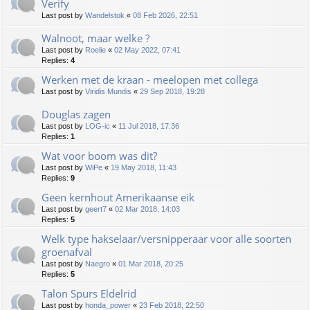
Verify
Last post by
Wandelstok
«
08 Feb 2026, 22:51
Walnoot, maar welke ?
Last post by
Roelie
«
02 May 2022, 07:41
Replies:
4
Werken met de kraan - meelopen met collega
Last post by
Viridis Mundis
«
29 Sep 2018, 19:28
Douglas zagen
Last post by
LOG-ic
«
11 Jul 2018, 17:36
Replies:
1
Wat voor boom was dit?
Last post by
WiPe
«
19 May 2018, 11:43
Replies:
9
Geen kernhout Amerikaanse eik
Last post by
geert7
«
02 Mar 2018, 14:03
Replies:
5
Welk type hakselaar/versnipperaar voor alle soorten
groenafval
Last post by
Naegro
«
01 Mar 2018, 20:25
Replies:
5
Talon Spurs Eldelrid
Last post by
honda_power
«
23 Feb 2018, 22:50