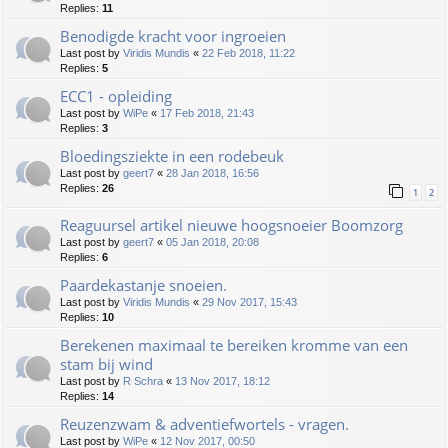
Replies:
11
Benodigde kracht voor ingroeien
Last post by
Viridis Mundis
«
22 Feb 2018, 11:22
Replies:
5
ECC1 - opleiding
Last post by
WiPe
«
17 Feb 2018, 21:43
Replies:
3
Bloedingsziekte in een rodebeuk
Last post by
geert7
«
28 Jan 2018, 16:56
Replies:
26
1
2
Reaguursel artikel nieuwe hoogsnoeier Boomzorg
Last post by
geert7
«
05 Jan 2018, 20:08
Replies:
6
Paardekastanje snoeien.
Last post by
Viridis Mundis
«
29 Nov 2017, 15:43
Replies:
10
Berekenen maximaal te bereiken kromme van een
stam bij wind
Last post by
R Schra
«
13 Nov 2017, 18:12
Replies:
14
Reuzenzwam & adventiefwortels - vragen.
Last post by
WiPe
«
12 Nov 2017, 00:50