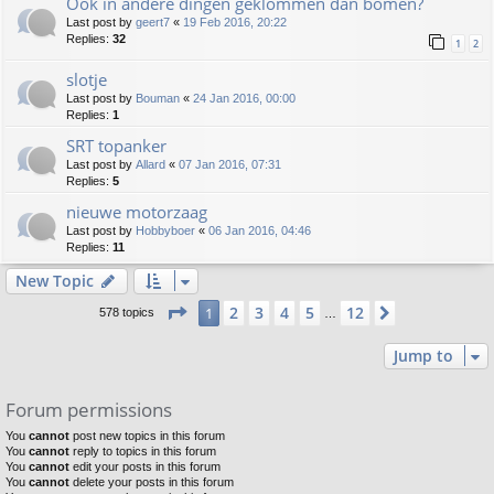
Ook in andere dingen geklommen dan bomen?
Last post by
geert7
«
19 Feb 2016, 20:22
Replies:
32
1
2
slotje
Last post by
Bouman
«
24 Jan 2016, 00:00
Replies:
1
SRT topanker
Last post by
Allard
«
07 Jan 2016, 07:31
Replies:
5
nieuwe motorzaag
Last post by
Hobbyboer
«
06 Jan 2016, 04:46
Replies:
11
New Topic
Page
1
of
12
2
3
4
5
12
1
Next
578 topics
…
Jump to
Forum permissions
You
cannot
post new topics in this forum
You
cannot
reply to topics in this forum
You
cannot
edit your posts in this forum
You
cannot
delete your posts in this forum