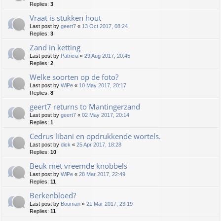
Replies:
3
Vraat is stukken hout
Last post by
geert7
«
13 Oct 2017, 08:24
Replies:
3
Zand in ketting
Last post by
Patricia
«
29 Aug 2017, 20:45
Replies:
2
Welke soorten op de foto?
Last post by
WiPe
«
10 May 2017, 20:17
Replies:
8
geert7 returns to Mantingerzand
Last post by
geert7
«
02 May 2017, 20:14
Replies:
1
Cedrus libani en opdrukkende wortels.
Last post by
dick
«
25 Apr 2017, 18:28
Replies:
10
Beuk met vreemde knobbels
Last post by
WiPe
«
28 Mar 2017, 22:49
Replies:
11
Berkenbloed?
Last post by
Bouman
«
21 Mar 2017, 23:19
Replies:
11