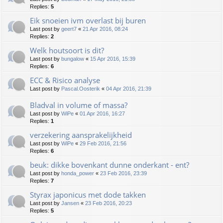
Replies:
5
Eik snoeien ivm overlast bij buren
Last post by
geert7
«
21 Apr 2016, 08:24
Replies:
2
Welk houtsoort is dit?
Last post by
bungalow
«
15 Apr 2016, 15:39
Replies:
6
ECC & Risico analyse
Last post by
Pascal.Oosterik
«
04 Apr 2016, 21:39
Bladval in volume of massa?
Last post by
WiPe
«
01 Apr 2016, 16:27
Replies:
1
verzekering aansprakelijkheid
Last post by
WiPe
«
29 Feb 2016, 21:56
Replies:
6
beuk: dikke bovenkant dunne onderkant - ent?
Last post by
honda_power
«
23 Feb 2016, 23:39
Replies:
7
Styrax japonicus met dode takken
Last post by
Jansen
«
23 Feb 2016, 20:23
Replies:
5