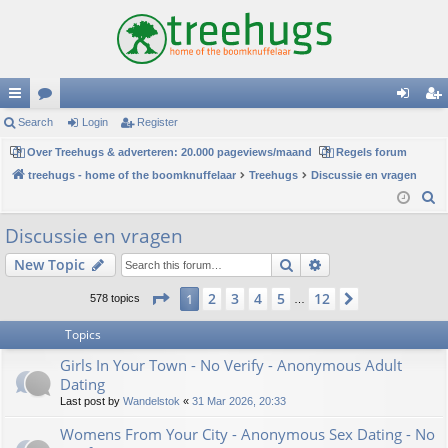
ui
Search
or
Login
Register
og
eg
ck
Over Treehugs & adverteren: 20.000 pageviews/maand
u
Regels forum
in
ist
treehugs - home of the boomknuffelaar
Treehugs
Discussie en vragen
lin
m
er
S
ks
s
e
Discussie en vragen
a
Search
Advanced search
New Topic
r
c
Page
1
of
12
2
3
4
5
12
1
Next
578 topics
…
h
Topics
Girls In Your Town - No Verify - Anonymous Adult
Dating
Last post by
Wandelstok
«
31 Mar 2026, 20:33
Womens From Your City - Anonymous Sex Dating - No