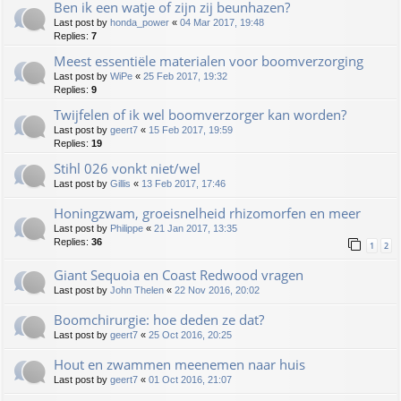
Ben ik een watje of zijn zij beunhazen?
Last post by
honda_power
«
04 Mar 2017, 19:48
Replies:
7
Meest essentiële materialen voor boomverzorging
Last post by
WiPe
«
25 Feb 2017, 19:32
Replies:
9
Twijfelen of ik wel boomverzorger kan worden?
Last post by
geert7
«
15 Feb 2017, 19:59
Replies:
19
Stihl 026 vonkt niet/wel
Last post by
Gillis
«
13 Feb 2017, 17:46
Honingzwam, groeisnelheid rhizomorfen en meer
Last post by
Philippe
«
21 Jan 2017, 13:35
Replies:
36
1
2
Giant Sequoia en Coast Redwood vragen
Last post by
John Thelen
«
22 Nov 2016, 20:02
Boomchirurgie: hoe deden ze dat?
Last post by
geert7
«
25 Oct 2016, 20:25
Hout en zwammen meenemen naar huis
Last post by
geert7
«
01 Oct 2016, 21:07