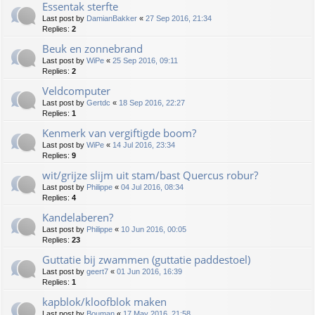
Essentak sterfte
Last post by
DamianBakker
«
27 Sep 2016, 21:34
Replies:
2
Beuk en zonnebrand
Last post by
WiPe
«
25 Sep 2016, 09:11
Replies:
2
Veldcomputer
Last post by
Gertdc
«
18 Sep 2016, 22:27
Replies:
1
Kenmerk van vergiftigde boom?
Last post by
WiPe
«
14 Jul 2016, 23:34
Replies:
9
wit/grijze slijm uit stam/bast Quercus robur?
Last post by
Philippe
«
04 Jul 2016, 08:34
Replies:
4
Kandelaberen?
Last post by
Philippe
«
10 Jun 2016, 00:05
Replies:
23
Guttatie bij zwammen (guttatie paddestoel)
Last post by
geert7
«
01 Jun 2016, 16:39
Replies:
1
kapblok/kloofblok maken
Last post by
Bouman
«
17 May 2016, 21:58