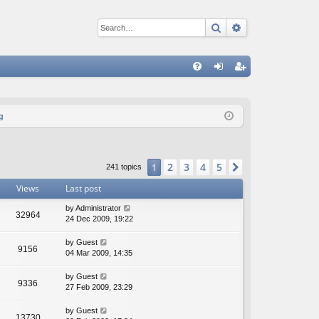
Search
Advanced sear
Q
FA
og
eg
Q
in
ist
g
er
2
3
4
5
1
Next
241 topics
Views
Last post
by
Administrator
32964
24 Dec 2009, 19:22
by
Guest
9156
04 Mar 2009, 14:35
by
Guest
9336
27 Feb 2009, 23:29
by
Guest
13730