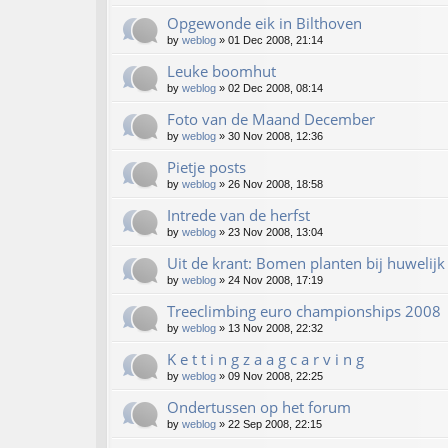
Opgewonde eik in Bilthoven
by
weblog
»
01 Dec 2008, 21:14
Leuke boomhut
by
weblog
»
02 Dec 2008, 08:14
Foto van de Maand December
by
weblog
»
30 Nov 2008, 12:36
Pietje posts
by
weblog
»
26 Nov 2008, 18:58
Intrede van de herfst
by
weblog
»
23 Nov 2008, 13:04
Uit de krant: Bomen planten bij huwelijk
by
weblog
»
24 Nov 2008, 17:19
Treeclimbing euro championships 2008
by
weblog
»
13 Nov 2008, 22:32
K e t t i n g z a a g c a r v i n g
by
weblog
»
09 Nov 2008, 22:25
Ondertussen op het forum
by
weblog
»
22 Sep 2008, 22:15