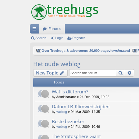
Forums
ui
Search
Login
Register
ck
Over Treehugs & adverteren: 20.000 pageviews/maand
lin
Het oude weblog
ks
Search
Ad
New Topic
Topics
Wat is dit forum?
by
Administrator
»
24 Dec 2009, 19:22
Datum LB-Klimwedstrijden
by
weblog
»
04 Mar 2009, 14:35
Beste bezoeker
by
weblog
»
24 Feb 2009, 10:46
The Stratosphere Giant