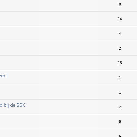
0
14
4
2
15
em !
1
1
d bij de BBC
2
0
6