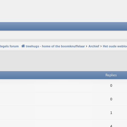
Regels forum
treehugs - home of the boomknuffelaar
Archief
Het oude weblo
vanced search
Replies
0
0
1
4