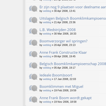
Er zijn nog 9 plaatsen voor deelname aa
by
weblog
»
30 Apr 2008, 13:41
Uitslagen Belgisch Boomklimkampioens
by
weblog
»
21 Apr 2008, 23:36
L.B. Wedstrijden 2008
by
weblog
»
30 Mar 2008, 18:33
Boomverzorger wil springen?
by
weblog
»
20 Apr 2008, 23:13
Anne Frank Constructie Klaar
by
weblog
»
09 Apr 2008, 19:45
Belgisch Boomklimkampioenschap 200
by
weblog
»
05 Apr 2008, 19:17
Iedeale (boom)soort
by
weblog
»
17 Jan 2008, 22:03
Boomklimmen met Miguel
by
weblog
»
19 Feb 2008, 19:59
Anne Frank Boom wordt gekapt
by
weblog
»
19 Nov 2006, 18:58