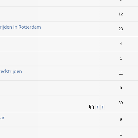
12
ijden in Rotterdam
23
4
1
edstrijden
11
0
39
1
2
aar
9
1