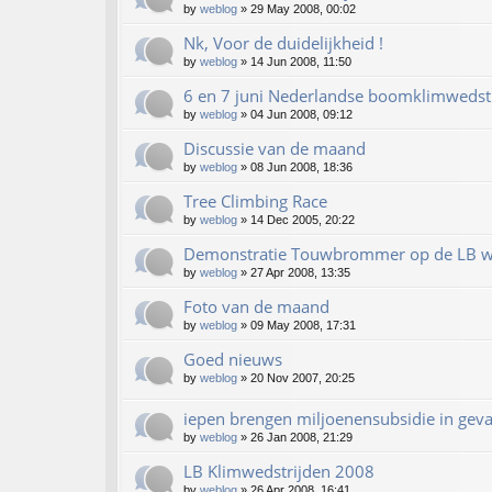
by
weblog
»
29 May 2008, 00:02
Nk, Voor de duidelijkheid !
by
weblog
»
14 Jun 2008, 11:50
6 en 7 juni Nederlandse boomklimwedstr
by
weblog
»
04 Jun 2008, 09:12
Discussie van de maand
by
weblog
»
08 Jun 2008, 18:36
Tree Climbing Race
by
weblog
»
14 Dec 2005, 20:22
Demonstratie Touwbrommer op de LB w
by
weblog
»
27 Apr 2008, 13:35
Foto van de maand
by
weblog
»
09 May 2008, 17:31
Goed nieuws
by
weblog
»
20 Nov 2007, 20:25
iepen brengen miljoenensubsidie in gev
by
weblog
»
26 Jan 2008, 21:29
LB Klimwedstrijden 2008
by
weblog
»
26 Apr 2008, 16:41