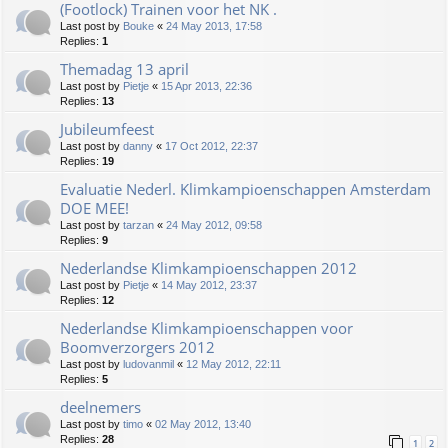
(Footlock) Trainen voor het NK .
Last post by
Bouke
«
24 May 2013, 17:58
Replies:
1
Themadag 13 april
Last post by
Pietje
«
15 Apr 2013, 22:36
Replies:
13
Jubileumfeest
Last post by
danny
«
17 Oct 2012, 22:37
Replies:
19
Evaluatie Nederl. Klimkampioenschappen Amsterdam
DOE MEE!
Last post by
tarzan
«
24 May 2012, 09:58
Replies:
9
Nederlandse Klimkampioenschappen 2012
Last post by
Pietje
«
14 May 2012, 23:37
Replies:
12
Nederlandse Klimkampioenschappen voor
Boomverzorgers 2012
Last post by
ludovanmil
«
12 May 2012, 22:11
Replies:
5
deelnemers
Last post by
timo
«
02 May 2012, 13:40
Replies:
28
1
2