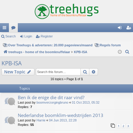
ui
Search
or
Login
Register
og
eg
ck
Over Treehugs & adverteren: 20.000 pageviews/maand
u
Regels forum
in
ist
S
treehugs - home of the boomknuffelaar
KPB-ISA
lin
m
er
e
KPB-ISA
ks
s
a
Search
Advanced search
New Topic
r
c
16 topics • Page
1
of
1
h
Topics
Ben ik de enige die dit raar vind?
Last post by
boomverzorgingbruno
«
01 Oct 2013, 05:32
Replies:
7
Nederlandse boomklim-wedstrijden 2013
Last post by
Harrie
«
04 Jun 2013, 22:28
Replies:
55
1
2
3