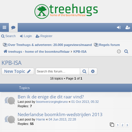
ui
Search
or
Login
Register
og
eg
ck
Over Treehugs & adverteren: 20.000 pageviews/maand
u
Regels forum
in
ist
S
treehugs - home of the boomknuffelaar
KPB-ISA
lin
m
er
e
KPB-ISA
ks
s
a
Search
Advanced search
New Topic
r
c
16 topics • Page
1
of
1
h
Topics
Ben ik de enige die dit raar vind?
Last post by
boomverzorgingbruno
«
01 Oct 2013, 05:32
Replies:
7
Nederlandse boomklim-wedstrijden 2013
Last post by
Harrie
«
04 Jun 2013, 22:28
Replies:
55
1
2
3