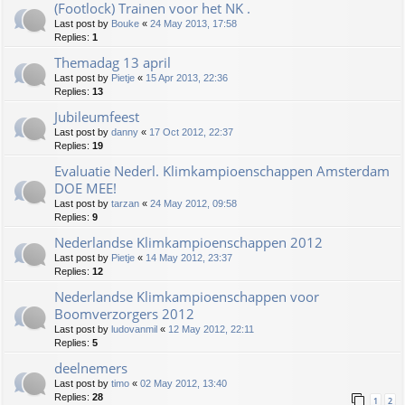
(Footlock) Trainen voor het NK .
Last post by
Bouke
«
24 May 2013, 17:58
Replies:
1
Themadag 13 april
Last post by
Pietje
«
15 Apr 2013, 22:36
Replies:
13
Jubileumfeest
Last post by
danny
«
17 Oct 2012, 22:37
Replies:
19
Evaluatie Nederl. Klimkampioenschappen Amsterdam
DOE MEE!
Last post by
tarzan
«
24 May 2012, 09:58
Replies:
9
Nederlandse Klimkampioenschappen 2012
Last post by
Pietje
«
14 May 2012, 23:37
Replies:
12
Nederlandse Klimkampioenschappen voor
Boomverzorgers 2012
Last post by
ludovanmil
«
12 May 2012, 22:11
Replies:
5
deelnemers
Last post by
timo
«
02 May 2012, 13:40
Replies:
28
1
2