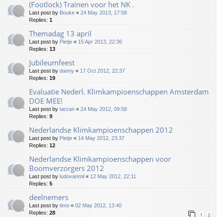
(Footlock) Trainen voor het NK .
Last post by
Bouke
«
24 May 2013, 17:58
Replies:
1
Themadag 13 april
Last post by
Pietje
«
15 Apr 2013, 22:36
Replies:
13
Jubileumfeest
Last post by
danny
«
17 Oct 2012, 22:37
Replies:
19
Evaluatie Nederl. Klimkampioenschappen Amsterdam
DOE MEE!
Last post by
tarzan
«
24 May 2012, 09:58
Replies:
9
Nederlandse Klimkampioenschappen 2012
Last post by
Pietje
«
14 May 2012, 23:37
Replies:
12
Nederlandse Klimkampioenschappen voor
Boomverzorgers 2012
Last post by
ludovanmil
«
12 May 2012, 22:11
Replies:
5
deelnemers
Last post by
timo
«
02 May 2012, 13:40
Replies:
28
1
2