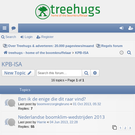
ui
Search
or
Login
Register
og
eg
ck
Over Treehugs & adverteren: 20.000 pageviews/maand
u
Regels forum
in
ist
S
treehugs - home of the boomknuffelaar
KPB-ISA
lin
m
er
e
KPB-ISA
ks
s
a
Search
Advanced search
New Topic
r
c
16 topics • Page
1
of
1
h
Topics
Ben ik de enige die dit raar vind?
Last post by
boomverzorgingbruno
«
01 Oct 2013, 05:32
Replies:
7
Nederlandse boomklim-wedstrijden 2013
Last post by
Harrie
«
04 Jun 2013, 22:28
Replies:
55
1
2
3