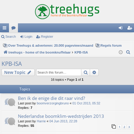
ui
Search
or
Login
Register
og
eg
ck
Over Treehugs & adverteren: 20.000 pageviews/maand
u
Regels forum
in
ist
S
treehugs - home of the boomknuffelaar
KPB-ISA
lin
m
er
e
KPB-ISA
ks
s
a
Search
Advanced search
New Topic
r
c
16 topics • Page
1
of
1
h
Topics
Ben ik de enige die dit raar vind?
Last post by
boomverzorgingbruno
«
01 Oct 2013, 05:32
Replies:
7
Nederlandse boomklim-wedstrijden 2013
Last post by
Harrie
«
04 Jun 2013, 22:28
Replies:
55
1
2
3