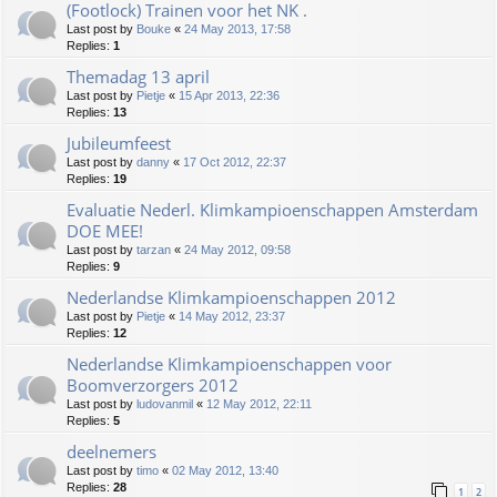
(Footlock) Trainen voor het NK .
Last post by
Bouke
«
24 May 2013, 17:58
Replies:
1
Themadag 13 april
Last post by
Pietje
«
15 Apr 2013, 22:36
Replies:
13
Jubileumfeest
Last post by
danny
«
17 Oct 2012, 22:37
Replies:
19
Evaluatie Nederl. Klimkampioenschappen Amsterdam
DOE MEE!
Last post by
tarzan
«
24 May 2012, 09:58
Replies:
9
Nederlandse Klimkampioenschappen 2012
Last post by
Pietje
«
14 May 2012, 23:37
Replies:
12
Nederlandse Klimkampioenschappen voor
Boomverzorgers 2012
Last post by
ludovanmil
«
12 May 2012, 22:11
Replies:
5
deelnemers
Last post by
timo
«
02 May 2012, 13:40
Replies:
28
1
2