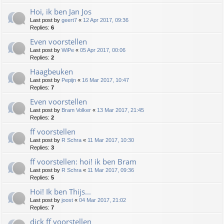
Hoi, ik ben Jan Jos
Last post by
geert7
«
12 Apr 2017, 09:36
Replies:
6
Even voorstellen
Last post by
WiPe
«
05 Apr 2017, 00:06
Replies:
2
Haagbeuken
Last post by
Pepijn
«
16 Mar 2017, 10:47
Replies:
7
Even voorstellen
Last post by
Bram Volker
«
13 Mar 2017, 21:45
Replies:
2
ff voorstellen
Last post by
R Schra
«
11 Mar 2017, 10:30
Replies:
3
ff voorstellen: hoi! ik ben Bram
Last post by
R Schra
«
11 Mar 2017, 09:36
Replies:
5
Hoi! Ik ben Thijs...
Last post by
joost
«
04 Mar 2017, 21:02
Replies:
7
dick ff voorstellen