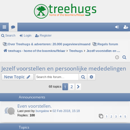
ui
Search
or
Login
Register
og
eg
ck
Over Treehugs & adverteren: 20.000 pageviews/maand
u
Regels forum
in
ist
treehugs - home of the boomknuffelaar
Treehugs
Jezelf voorstellen en persoonlijke mededelingen
lin
m
er
S
ks
s
e
Jezelf voorstellen en persoonlijke mededelingen
a
Search
Advanced search
New Topic
r
c
2
1
Next
68 topics
h
Announcements
Even voorstellen.
Last post by
bungalow
«
02 Feb 2018, 15:18
Replies:
100
1
2
3
4
5
Topics