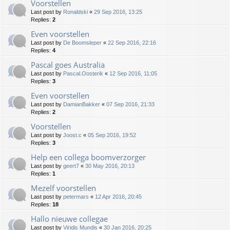
Voorstellen
Last post by
Ronaldski
«
29 Sep 2016, 13:25
Replies:
2
Even voorstellen
Last post by
De Boomsleper
«
22 Sep 2016, 22:16
Replies:
4
Pascal goes Australia
Last post by
Pascal.Oosterik
«
12 Sep 2016, 11:05
Replies:
3
Even voorstellen
Last post by
DamianBakker
«
07 Sep 2016, 21:33
Replies:
2
Voorstellen
Last post by
Joost.c
«
05 Sep 2016, 19:52
Replies:
3
Help een collega boomverzorger
Last post by
geert7
«
30 May 2016, 20:13
Replies:
1
Mezelf voorstellen
Last post by
petermars
«
12 Apr 2016, 20:45
Replies:
18
Hallo nieuwe collegae
Last post by
Viridis Mundis
«
30 Jan 2016, 20:25