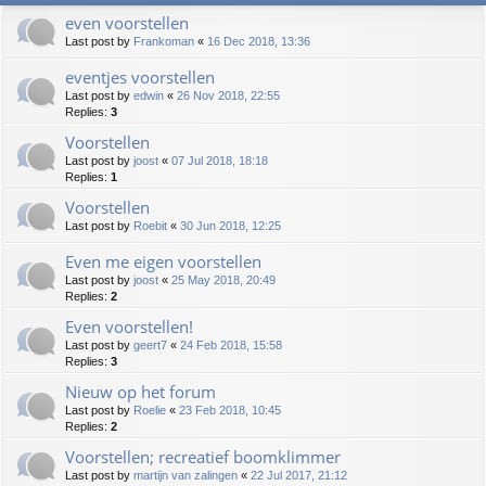
even voorstellen
Last post by
Frankoman
«
16 Dec 2018, 13:36
eventjes voorstellen
Last post by
edwin
«
26 Nov 2018, 22:55
Replies:
3
Voorstellen
Last post by
joost
«
07 Jul 2018, 18:18
Replies:
1
Voorstellen
Last post by
Roebit
«
30 Jun 2018, 12:25
Even me eigen voorstellen
Last post by
joost
«
25 May 2018, 20:49
Replies:
2
Even voorstellen!
Last post by
geert7
«
24 Feb 2018, 15:58
Replies:
3
Nieuw op het forum
Last post by
Roelie
«
23 Feb 2018, 10:45
Replies:
2
Voorstellen; recreatief boomklimmer
Last post by
martijn van zalingen
«
22 Jul 2017, 21:12