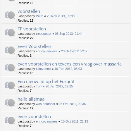
Replies:
13
voorstellen
Last post by
WiPe
«
29 Nov 2013, 09:39
Replies:
13
FF voorstellen
Last post by
treespotter
«
03 Sep 2013, 21:44
Replies:
22
Even Voorstellen
Last post by
enricovanwees
«
23 Oct 2012, 22:58
Replies:
3
even voorstellen en tevens een vraag over massaria
Last post by
ludovanmil
«
10 Feb 2012, 08:03
Replies:
10
Een nieuw lid op het Forum!
Last post by
Tom
«
20 Jan 2012, 12:25
Replies:
7
hallo allemaal
Last post by
wes houtboer
«
25 Oct 2011, 20:36
Replies:
12
even voorstellen
Last post by
enricovanwees
«
15 Oct 2011, 21:13
Replies:
7