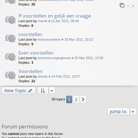
Replies:
25
1
2
ff voorstellen en gelijk een vraagje
Last post by
marrik
«
21 Apr 2011, 08:44
Replies:
6
voorstellen
Last post by
enricovanwees
«
30 Mar 2011, 23:12
Replies:
9
Even voorstellen
Last post by
boomverzorgingbruno
«
25 Mar 2011, 15:58
Replies:
3
Voorstellen
Last post by
dennis
«
14 Feb 2011, 19:07
Replies:
22
New Topic
2
1
Next
68 topics
Jump to
Forum permissions
You
cannot
post new topics in this forum