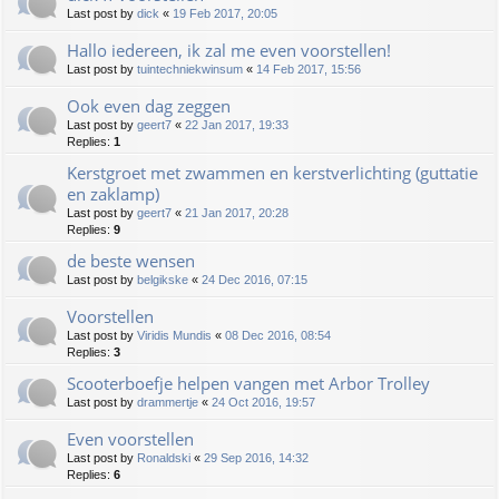
Last post by
dick
«
19 Feb 2017, 20:05
Hallo iedereen, ik zal me even voorstellen!
Last post by
tuintechniekwinsum
«
14 Feb 2017, 15:56
Ook even dag zeggen
Last post by
geert7
«
22 Jan 2017, 19:33
Replies:
1
Kerstgroet met zwammen en kerstverlichting (guttatie
en zaklamp)
Last post by
geert7
«
21 Jan 2017, 20:28
Replies:
9
de beste wensen
Last post by
belgikske
«
24 Dec 2016, 07:15
Voorstellen
Last post by
Viridis Mundis
«
08 Dec 2016, 08:54
Replies:
3
Scooterboefje helpen vangen met Arbor Trolley
Last post by
drammertje
«
24 Oct 2016, 19:57
Even voorstellen
Last post by
Ronaldski
«
29 Sep 2016, 14:32
Replies:
6