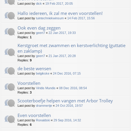
Last post by
dick
«
19 Feb 2017, 20:05
Hallo iedereen, ik zal me even voorstellen!
Last post by
tuintechniekwinsum
«
14 Feb 2017, 15:56
Ook even dag zeggen
Last post by
geert7
«
22 Jan 2017, 19:33
Replies:
1
Kerstgroet met zwammen en kerstverlichting (guttatie
en zaklamp)
Last post by
geert7
«
21 Jan 2017, 20:28
Replies:
9
de beste wensen
Last post by
belgikske
«
24 Dec 2016, 07:15
Voorstellen
Last post by
Viridis Mundis
«
08 Dec 2016, 08:54
Replies:
3
Scooterboefje helpen vangen met Arbor Trolley
Last post by
drammertje
«
24 Oct 2016, 19:57
Even voorstellen
Last post by
Ronaldski
«
29 Sep 2016, 14:32
Replies:
6