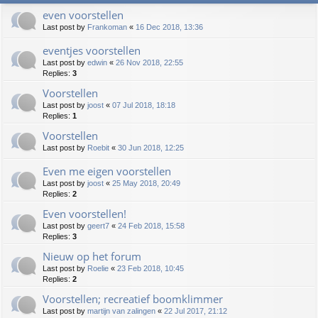
even voorstellen
Last post by
Frankoman
«
16 Dec 2018, 13:36
eventjes voorstellen
Last post by
edwin
«
26 Nov 2018, 22:55
Replies:
3
Voorstellen
Last post by
joost
«
07 Jul 2018, 18:18
Replies:
1
Voorstellen
Last post by
Roebit
«
30 Jun 2018, 12:25
Even me eigen voorstellen
Last post by
joost
«
25 May 2018, 20:49
Replies:
2
Even voorstellen!
Last post by
geert7
«
24 Feb 2018, 15:58
Replies:
3
Nieuw op het forum
Last post by
Roelie
«
23 Feb 2018, 10:45
Replies:
2
Voorstellen; recreatief boomklimmer
Last post by
martijn van zalingen
«
22 Jul 2017, 21:12