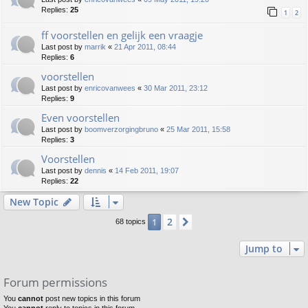
Replies:
25
1
2
ff voorstellen en gelijk een vraagje
Last post by
marrik
«
21 Apr 2011, 08:44
Replies:
6
voorstellen
Last post by
enricovanwees
«
30 Mar 2011, 23:12
Replies:
9
Even voorstellen
Last post by
boomverzorgingbruno
«
25 Mar 2011, 15:58
Replies:
3
Voorstellen
Last post by
dennis
«
14 Feb 2011, 19:07
Replies:
22
New Topic
2
1
Next
68 topics
Jump to
Forum permissions
You
cannot
post new topics in this forum