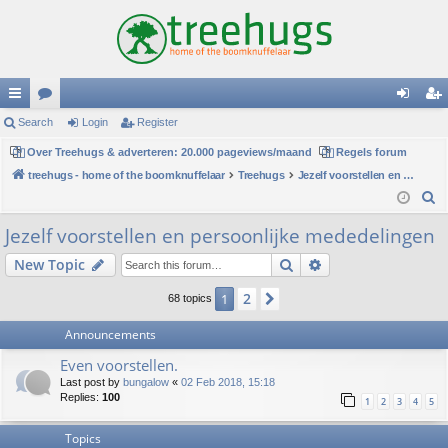
ui
Search
or
Login
Register
og
eg
ck
Over Treehugs & adverteren: 20.000 pageviews/maand
u
Regels forum
in
ist
treehugs - home of the boomknuffelaar
Treehugs
Jezelf voorstellen en persoonlijke mededelingen
lin
m
er
S
ks
s
e
Jezelf voorstellen en persoonlijke mededelingen
a
Search
Advanced search
New Topic
r
c
2
1
Next
68 topics
h
Announcements
Even voorstellen.
Last post by
bungalow
«
02 Feb 2018, 15:18
Replies:
100
1
2
3
4
5
Topics