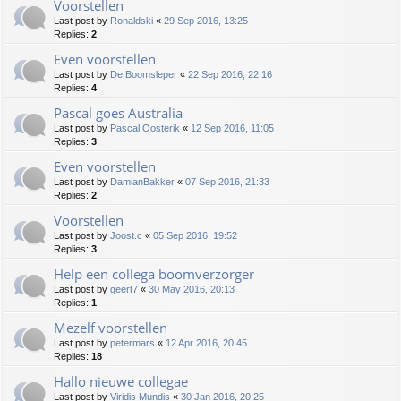
Voorstellen
Last post by
Ronaldski
«
29 Sep 2016, 13:25
Replies:
2
Even voorstellen
Last post by
De Boomsleper
«
22 Sep 2016, 22:16
Replies:
4
Pascal goes Australia
Last post by
Pascal.Oosterik
«
12 Sep 2016, 11:05
Replies:
3
Even voorstellen
Last post by
DamianBakker
«
07 Sep 2016, 21:33
Replies:
2
Voorstellen
Last post by
Joost.c
«
05 Sep 2016, 19:52
Replies:
3
Help een collega boomverzorger
Last post by
geert7
«
30 May 2016, 20:13
Replies:
1
Mezelf voorstellen
Last post by
petermars
«
12 Apr 2016, 20:45
Replies:
18
Hallo nieuwe collegae
Last post by
Viridis Mundis
«
30 Jan 2016, 20:25