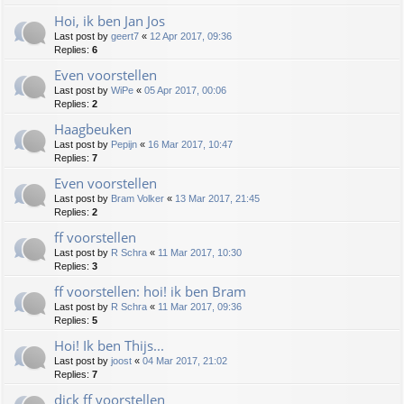
Hoi, ik ben Jan Jos
Last post by
geert7
«
12 Apr 2017, 09:36
Replies:
6
Even voorstellen
Last post by
WiPe
«
05 Apr 2017, 00:06
Replies:
2
Haagbeuken
Last post by
Pepijn
«
16 Mar 2017, 10:47
Replies:
7
Even voorstellen
Last post by
Bram Volker
«
13 Mar 2017, 21:45
Replies:
2
ff voorstellen
Last post by
R Schra
«
11 Mar 2017, 10:30
Replies:
3
ff voorstellen: hoi! ik ben Bram
Last post by
R Schra
«
11 Mar 2017, 09:36
Replies:
5
Hoi! Ik ben Thijs...
Last post by
joost
«
04 Mar 2017, 21:02
Replies:
7
dick ff voorstellen