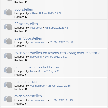
Replies:
13
voorstellen
Last post by
WiPe
«
29 Nov 2013, 09:39
Replies:
13
FF voorstellen
Last post by
treespotter
«
03 Sep 2013, 21:44
Replies:
22
Even Voorstellen
Last post by
enricovanwees
«
23 Oct 2012, 22:58
Replies:
3
even voorstellen en tevens een vraag over massaria
Last post by
ludovanmil
«
10 Feb 2012, 08:03
Replies:
10
Een nieuw lid op het Forum!
Last post by
Tom
«
20 Jan 2012, 12:25
Replies:
7
hallo allemaal
Last post by
wes houtboer
«
25 Oct 2011, 20:36
Replies:
12
even voorstellen
Last post by
enricovanwees
«
15 Oct 2011, 21:13
Replies:
7