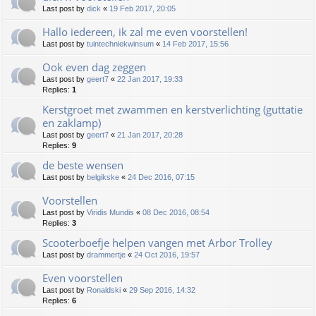
Last post by
dick
«
19 Feb 2017, 20:05
Hallo iedereen, ik zal me even voorstellen!
Last post by
tuintechniekwinsum
«
14 Feb 2017, 15:56
Ook even dag zeggen
Last post by
geert7
«
22 Jan 2017, 19:33
Replies:
1
Kerstgroet met zwammen en kerstverlichting (guttatie
en zaklamp)
Last post by
geert7
«
21 Jan 2017, 20:28
Replies:
9
de beste wensen
Last post by
belgikske
«
24 Dec 2016, 07:15
Voorstellen
Last post by
Viridis Mundis
«
08 Dec 2016, 08:54
Replies:
3
Scooterboefje helpen vangen met Arbor Trolley
Last post by
drammertje
«
24 Oct 2016, 19:57
Even voorstellen
Last post by
Ronaldski
«
29 Sep 2016, 14:32
Replies:
6