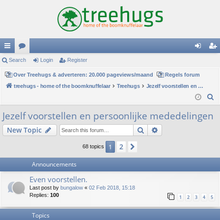
ui
Search
or
Login
Register
og
eg
ck
Over Treehugs & adverteren: 20.000 pageviews/maand
u
Regels forum
in
ist
treehugs - home of the boomknuffelaar
Treehugs
Jezelf voorstellen en persoonlijke mededelingen
lin
m
er
S
ks
s
e
Jezelf voorstellen en persoonlijke mededelingen
a
Search
Advanced search
New Topic
r
c
2
1
Next
68 topics
h
Announcements
Even voorstellen.
Last post by
bungalow
«
02 Feb 2018, 15:18
Replies:
100
1
2
3
4
5
Topics