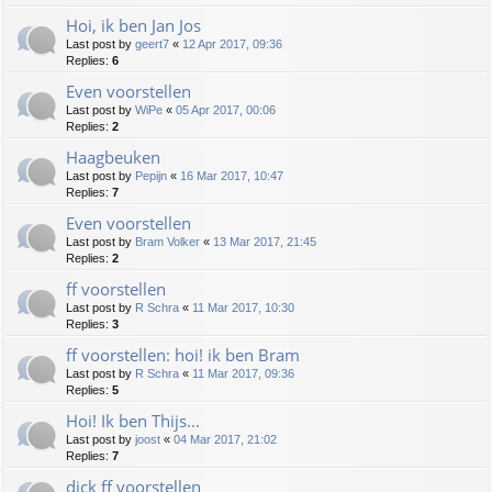
Hoi, ik ben Jan Jos
Last post by
geert7
«
12 Apr 2017, 09:36
Replies:
6
Even voorstellen
Last post by
WiPe
«
05 Apr 2017, 00:06
Replies:
2
Haagbeuken
Last post by
Pepijn
«
16 Mar 2017, 10:47
Replies:
7
Even voorstellen
Last post by
Bram Volker
«
13 Mar 2017, 21:45
Replies:
2
ff voorstellen
Last post by
R Schra
«
11 Mar 2017, 10:30
Replies:
3
ff voorstellen: hoi! ik ben Bram
Last post by
R Schra
«
11 Mar 2017, 09:36
Replies:
5
Hoi! Ik ben Thijs...
Last post by
joost
«
04 Mar 2017, 21:02
Replies:
7
dick ff voorstellen