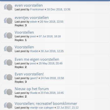
even voorstellen
Last post by
Frankoman
«
16 Dec 2018, 13:36
eventjes voorstellen
Last post by
edwin
«
26 Nov 2018, 22:55
Replies:
3
Voorstellen
Last post by
joost
«
07 Jul 2018, 18:18
Replies:
1
Voorstellen
Last post by
Roebit
«
30 Jun 2018, 12:25
Even me eigen voorstellen
Last post by
joost
«
25 May 2018, 20:49
Replies:
2
Even voorstellen!
Last post by
geert7
«
24 Feb 2018, 15:58
Replies:
3
Nieuw op het forum
Last post by
Roelie
«
23 Feb 2018, 10:45
Replies:
2
Voorstellen; recreatief boomklimmer
Last post by
martijn van zalingen
«
22 Jul 2017, 21:12