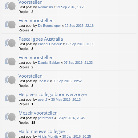
Voorstellen
Last post by
Ronaldski
«
29 Sep 2016, 13:25
Replies:
2
Even voorstellen
Last post by
De Boomsleper
«
22 Sep 2016, 22:16
Replies:
4
Pascal goes Australia
Last post by
Pascal.Oosterik
«
12 Sep 2016, 11:05
Replies:
3
Even voorstellen
Last post by
DamianBakker
«
07 Sep 2016, 21:33
Replies:
2
Voorstellen
Last post by
Joost.c
«
05 Sep 2016, 19:52
Replies:
3
Help een collega boomverzorger
Last post by
geert7
«
30 May 2016, 20:13
Replies:
1
Mezelf voorstellen
Last post by
petermars
«
12 Apr 2016, 20:45
Replies:
18
Hallo nieuwe collegae
Last post by
Viridis Mundis
«
30 Jan 2016, 20:25