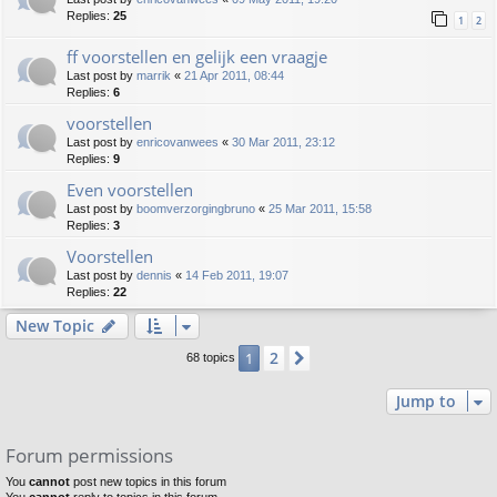
Replies:
25
1
2
ff voorstellen en gelijk een vraagje
Last post by
marrik
«
21 Apr 2011, 08:44
Replies:
6
voorstellen
Last post by
enricovanwees
«
30 Mar 2011, 23:12
Replies:
9
Even voorstellen
Last post by
boomverzorgingbruno
«
25 Mar 2011, 15:58
Replies:
3
Voorstellen
Last post by
dennis
«
14 Feb 2011, 19:07
Replies:
22
New Topic
2
1
Next
68 topics
Jump to
Forum permissions
You
cannot
post new topics in this forum