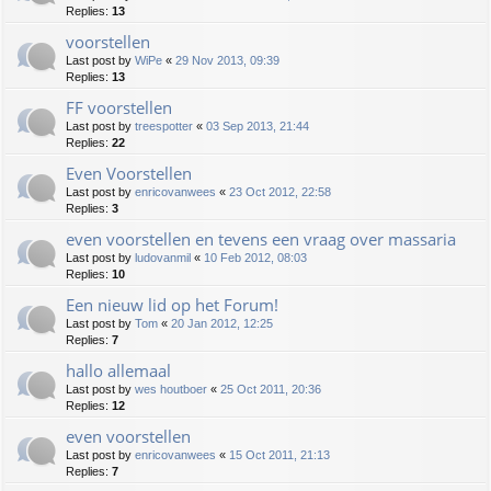
Replies:
13
voorstellen
Last post by
WiPe
«
29 Nov 2013, 09:39
Replies:
13
FF voorstellen
Last post by
treespotter
«
03 Sep 2013, 21:44
Replies:
22
Even Voorstellen
Last post by
enricovanwees
«
23 Oct 2012, 22:58
Replies:
3
even voorstellen en tevens een vraag over massaria
Last post by
ludovanmil
«
10 Feb 2012, 08:03
Replies:
10
Een nieuw lid op het Forum!
Last post by
Tom
«
20 Jan 2012, 12:25
Replies:
7
hallo allemaal
Last post by
wes houtboer
«
25 Oct 2011, 20:36
Replies:
12
even voorstellen
Last post by
enricovanwees
«
15 Oct 2011, 21:13
Replies:
7