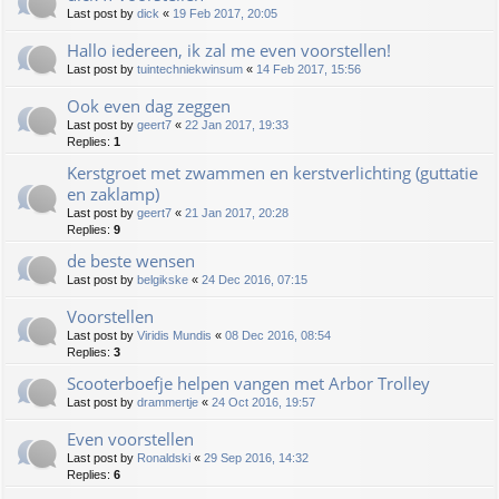
Last post by
dick
«
19 Feb 2017, 20:05
Hallo iedereen, ik zal me even voorstellen!
Last post by
tuintechniekwinsum
«
14 Feb 2017, 15:56
Ook even dag zeggen
Last post by
geert7
«
22 Jan 2017, 19:33
Replies:
1
Kerstgroet met zwammen en kerstverlichting (guttatie
en zaklamp)
Last post by
geert7
«
21 Jan 2017, 20:28
Replies:
9
de beste wensen
Last post by
belgikske
«
24 Dec 2016, 07:15
Voorstellen
Last post by
Viridis Mundis
«
08 Dec 2016, 08:54
Replies:
3
Scooterboefje helpen vangen met Arbor Trolley
Last post by
drammertje
«
24 Oct 2016, 19:57
Even voorstellen
Last post by
Ronaldski
«
29 Sep 2016, 14:32
Replies:
6