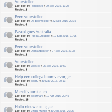
Voorstellen
Last post by
Ronaldski
«
29 Sep 2016, 13:25
Replies:
2
Even voorstellen
Last post by
De Boomsleper
«
22 Sep 2016, 22:16
Replies:
4
Pascal goes Australia
Last post by
Pascal.Oosterik
«
12 Sep 2016, 11:05
Replies:
3
Even voorstellen
Last post by
DamianBakker
«
07 Sep 2016, 21:33
Replies:
2
Voorstellen
Last post by
Joost.c
«
05 Sep 2016, 19:52
Replies:
3
Help een collega boomverzorger
Last post by
geert7
«
30 May 2016, 20:13
Replies:
1
Mezelf voorstellen
Last post by
petermars
«
12 Apr 2016, 20:45
Replies:
18
Hallo nieuwe collegae
Last post by
Viridis Mundis
«
30 Jan 2016, 20:25