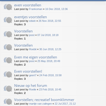
even voorstellen
Last post by
Frankoman
«
16 Dec 2018, 13:36
eventjes voorstellen
Last post by
edwin
«
26 Nov 2018, 22:55
Replies:
3
Voorstellen
Last post by
joost
«
07 Jul 2018, 18:18
Replies:
1
Voorstellen
Last post by
Roebit
«
30 Jun 2018, 12:25
Even me eigen voorstellen
Last post by
joost
«
25 May 2018, 20:49
Replies:
2
Even voorstellen!
Last post by
geert7
«
24 Feb 2018, 15:58
Replies:
3
Nieuw op het forum
Last post by
Roelie
«
23 Feb 2018, 10:45
Replies:
2
Voorstellen; recreatief boomklimmer
Last post by
martijn van zalingen
«
22 Jul 2017, 21:12