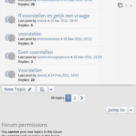
Replies:
25
1
2
ff voorstellen en gelijk een vraagje
Last post by
marrik
«
21 Apr 2011, 08:44
Replies:
6
voorstellen
Last post by
enricovanwees
«
30 Mar 2011, 23:12
Replies:
9
Even voorstellen
Last post by
boomverzorgingbruno
«
25 Mar 2011, 15:58
Replies:
3
Voorstellen
Last post by
dennis
«
14 Feb 2011, 19:07
Replies:
22
New Topic
2
1
Next
68 topics
Jump to
Forum permissions
You
cannot
post new topics in this forum