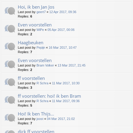
Hoi, ik ben Jan Jos
Last post by
geert7
«
12 Apr 2017, 09:36
Replies:
6
Even voorstellen
Last post by
WiPe
«
05 Apr 2017, 00:06
Replies:
2
Haagbeuken
Last post by
Pepijn
«
16 Mar 2017, 10:47
Replies:
7
Even voorstellen
Last post by
Bram Volker
«
13 Mar 2017, 21:45
Replies:
2
ff voorstellen
Last post by
R Schra
«
11 Mar 2017, 10:30
Replies:
3
ff voorstellen: hoi! ik ben Bram
Last post by
R Schra
«
11 Mar 2017, 09:36
Replies:
5
Hoi! Ik ben Thijs...
Last post by
joost
«
04 Mar 2017, 21:02
Replies:
7
dick ff voorstellen