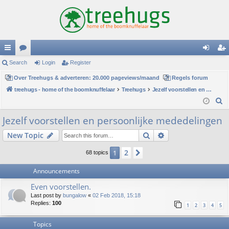
ui
Search
or
Login
Register
og
eg
ck
Over Treehugs & adverteren: 20.000 pageviews/maand
u
Regels forum
in
ist
treehugs - home of the boomknuffelaar
Treehugs
Jezelf voorstellen en persoonlijke mededelingen
lin
m
er
S
ks
s
e
Jezelf voorstellen en persoonlijke mededelingen
a
Search
Advanced search
New Topic
r
c
2
1
Next
68 topics
h
Announcements
Even voorstellen.
Last post by
bungalow
«
02 Feb 2018, 15:18
Replies:
100
1
2
3
4
5
Topics