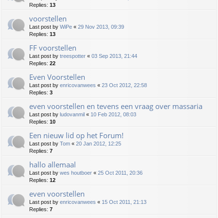
Replies:
13
voorstellen
Last post by
WiPe
«
29 Nov 2013, 09:39
Replies:
13
FF voorstellen
Last post by
treespotter
«
03 Sep 2013, 21:44
Replies:
22
Even Voorstellen
Last post by
enricovanwees
«
23 Oct 2012, 22:58
Replies:
3
even voorstellen en tevens een vraag over massaria
Last post by
ludovanmil
«
10 Feb 2012, 08:03
Replies:
10
Een nieuw lid op het Forum!
Last post by
Tom
«
20 Jan 2012, 12:25
Replies:
7
hallo allemaal
Last post by
wes houtboer
«
25 Oct 2011, 20:36
Replies:
12
even voorstellen
Last post by
enricovanwees
«
15 Oct 2011, 21:13
Replies:
7