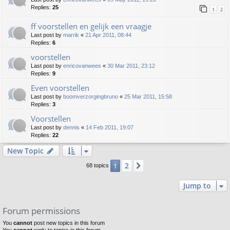
Replies:
25
1
2
ff voorstellen en gelijk een vraagje
Last post by
marrik
«
21 Apr 2011, 08:44
Replies:
6
voorstellen
Last post by
enricovanwees
«
30 Mar 2011, 23:12
Replies:
9
Even voorstellen
Last post by
boomverzorgingbruno
«
25 Mar 2011, 15:58
Replies:
3
Voorstellen
Last post by
dennis
«
14 Feb 2011, 19:07
Replies:
22
New Topic
2
1
Next
68 topics
Jump to
Forum permissions
You
cannot
post new topics in this forum