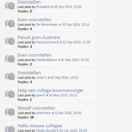
Voorstellen
Last post by
Ronaldski
«
29 Sep 2016, 13:25
Replies:
2
Even voorstellen
Last post by
De Boomsleper
«
22 Sep 2016, 22:16
Replies:
4
Pascal goes Australia
Last post by
Pascal.Oosterik
«
12 Sep 2016, 11:05
Replies:
3
Even voorstellen
Last post by
DamianBakker
«
07 Sep 2016, 21:33
Replies:
2
Voorstellen
Last post by
Joost.c
«
05 Sep 2016, 19:52
Replies:
3
Help een collega boomverzorger
Last post by
geert7
«
30 May 2016, 20:13
Replies:
1
Mezelf voorstellen
Last post by
petermars
«
12 Apr 2016, 20:45
Replies:
18
Hallo nieuwe collegae
Last post by
Viridis Mundis
«
30 Jan 2016, 20:25