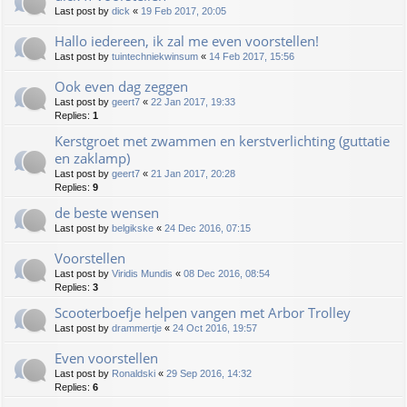
Last post by
dick
«
19 Feb 2017, 20:05
Hallo iedereen, ik zal me even voorstellen!
Last post by
tuintechniekwinsum
«
14 Feb 2017, 15:56
Ook even dag zeggen
Last post by
geert7
«
22 Jan 2017, 19:33
Replies:
1
Kerstgroet met zwammen en kerstverlichting (guttatie
en zaklamp)
Last post by
geert7
«
21 Jan 2017, 20:28
Replies:
9
de beste wensen
Last post by
belgikske
«
24 Dec 2016, 07:15
Voorstellen
Last post by
Viridis Mundis
«
08 Dec 2016, 08:54
Replies:
3
Scooterboefje helpen vangen met Arbor Trolley
Last post by
drammertje
«
24 Oct 2016, 19:57
Even voorstellen
Last post by
Ronaldski
«
29 Sep 2016, 14:32
Replies:
6