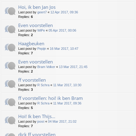
Hoi, ik ben Jan Jos
Last post by
geert7
«
12 Apr 2017, 09:36
Replies:
6
Even voorstellen
Last post by
WiPe
«
05 Apr 2017, 00:06
Replies:
2
Haagbeuken
Last post by
Pepijn
«
16 Mar 2017, 10:47
Replies:
7
Even voorstellen
Last post by
Bram Volker
«
13 Mar 2017, 21:45
Replies:
2
ff voorstellen
Last post by
R Schra
«
11 Mar 2017, 10:30
Replies:
3
ff voorstellen: hoi! ik ben Bram
Last post by
R Schra
«
11 Mar 2017, 09:36
Replies:
5
Hoi! Ik ben Thijs...
Last post by
joost
«
04 Mar 2017, 21:02
Replies:
7
dick ff voorstellen