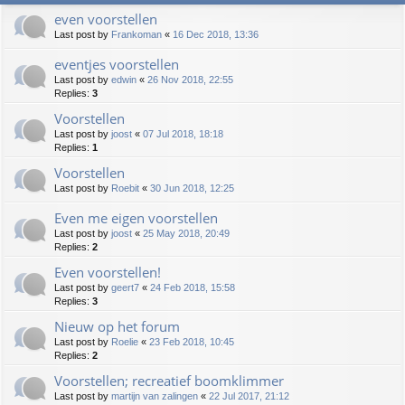
even voorstellen
Last post by
Frankoman
«
16 Dec 2018, 13:36
eventjes voorstellen
Last post by
edwin
«
26 Nov 2018, 22:55
Replies:
3
Voorstellen
Last post by
joost
«
07 Jul 2018, 18:18
Replies:
1
Voorstellen
Last post by
Roebit
«
30 Jun 2018, 12:25
Even me eigen voorstellen
Last post by
joost
«
25 May 2018, 20:49
Replies:
2
Even voorstellen!
Last post by
geert7
«
24 Feb 2018, 15:58
Replies:
3
Nieuw op het forum
Last post by
Roelie
«
23 Feb 2018, 10:45
Replies:
2
Voorstellen; recreatief boomklimmer
Last post by
martijn van zalingen
«
22 Jul 2017, 21:12