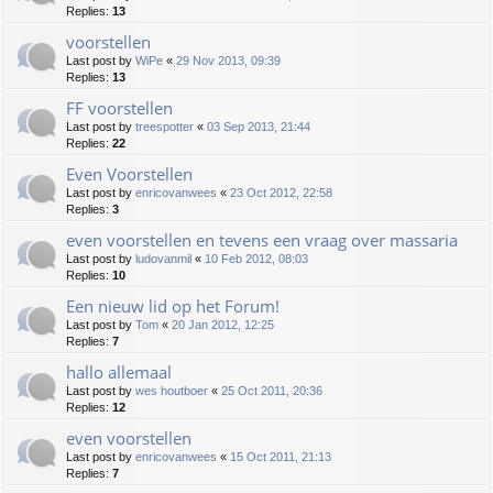
Replies:
13
voorstellen
Last post by
WiPe
«
29 Nov 2013, 09:39
Replies:
13
FF voorstellen
Last post by
treespotter
«
03 Sep 2013, 21:44
Replies:
22
Even Voorstellen
Last post by
enricovanwees
«
23 Oct 2012, 22:58
Replies:
3
even voorstellen en tevens een vraag over massaria
Last post by
ludovanmil
«
10 Feb 2012, 08:03
Replies:
10
Een nieuw lid op het Forum!
Last post by
Tom
«
20 Jan 2012, 12:25
Replies:
7
hallo allemaal
Last post by
wes houtboer
«
25 Oct 2011, 20:36
Replies:
12
even voorstellen
Last post by
enricovanwees
«
15 Oct 2011, 21:13
Replies:
7