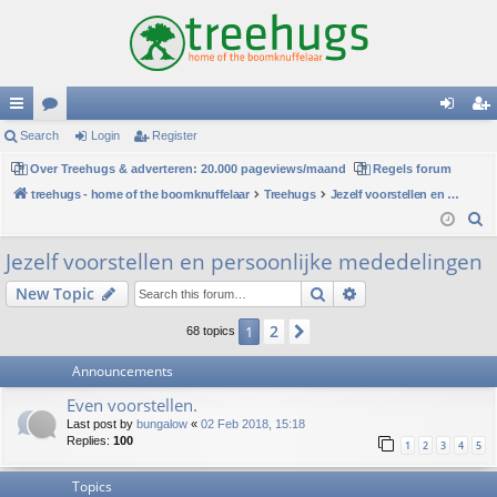
ui
Search
or
Login
Register
og
eg
ck
Over Treehugs & adverteren: 20.000 pageviews/maand
u
Regels forum
in
ist
treehugs - home of the boomknuffelaar
Treehugs
Jezelf voorstellen en persoonlijke mededelingen
lin
m
er
S
ks
s
e
Jezelf voorstellen en persoonlijke mededelingen
a
Search
Advanced search
New Topic
r
c
2
1
Next
68 topics
h
Announcements
Even voorstellen.
Last post by
bungalow
«
02 Feb 2018, 15:18
Replies:
100
1
2
3
4
5
Topics